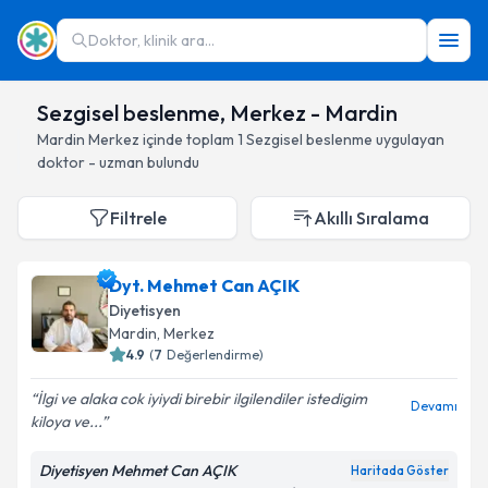
Doktor, klinik ara...
Sezgisel beslenme, Merkez - Mardin
Mardin
Merkez
içinde toplam
1
Sezgisel beslenme
uygulayan
doktor - uzman bulundu
Filtrele
Akıllı Sıralama
Dyt. Mehmet Can AÇIK
Diyetisyen
Mardin
, Merkez
4.9
(
7
Değerlendirme)
İlgi ve alaka cok iyiydi birebir ilgilendiler istedigim
Devamı
kiloya ve...
Diyetisyen Mehmet Can AÇIK
Haritada Göster