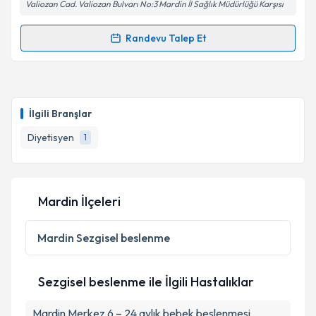
Valiozan Cad. Valiozan Bulvarı No:3 Mardin İl Sağlık Müdürlüğü Karşısı
Randevu Talep Et
Randevu Takvimi Talebi
Dyt. Mehmet Can AÇIK
için randevu takvimi talebi
oluşturun. Size bu uzmandan randevu almanız için bir
İlgili Branşlar
takvim hazırlandığında e-posta ile bilgilendireceğiz.
Diyetisyen
1
E-posta Adresiniz
Mardin İlçeleri
Kişisel verilerimin işlenmesine ilişkin
Aydınlatma
Metni
'ni okudum ve kişisel verilerimin belirtilen
Mardin
Sezgisel beslenme
kapsamda işlenmesini kabul ediyorum.
Sezgisel beslenme ile İlgili Hastalıklar
Takvim Talebini Gönder
Mardin Merkez 6 – 24 aylık bebek beslenmesi