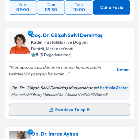
Yarın
Yarın
Yarın
Daha Fazla
09:00
09:30
10:00
Doç. Dr. Gülşah Selvi Demirtaş
Kadın Hastalıkları ve Doğum
Denizli
, Merkezefendi
5
(
3
Değerlendirme)
Menapoz öncesi dönemin hemen hemen bütün
Devamı
belirtilerini yaşayan bir kadın...
Op. Dr. Gülşah Selvi Demirtaş Muayenehanesi
Haritada Göster
Mehmet Akif Ersoy Mahallesi 66-1 Sokak No:2 Kat:2 Daire:3
Randevu Talep Et
Randevu Takvimi Talebi
Doç. Dr. Gülşah Selvi Demirtaş
için randevu takvimi
Op. Dr. İmran Ayhan