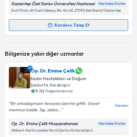
Gaziantep Özel Sanko Üniversitesi Hastanesi
Haritada Göster
İncili Pınar, Ali Fuat Cebesoy Blv. No:45, 27090 Şehitkamil/Gaziantep
Randevu Talep Et
Randevu Takvimi Talebi
Op. Dr. Necip Deniz
için randevu takvimi talebi
Bölgenize yakın diğer uzmanlar
oluşturun. Size bu uzmandan randevu almanız için bir
takvim hazırlandığında e-posta ile bilgilendireceğiz.
Op. Dr. Emine Çelik
E-posta Adresiniz
Kadın Hastalıkları ve Doğum
Şanlıurfa
, Karaköprü
5
(
52
Değerlendirme)
Kişisel verilerimin işlenmesine ilişkin
Aydınlatma
Bir arkadaşımızın tavsiyesi üzerine gittik. Gayet
Devamı
Metni
'ni okudum ve kişisel verilerimin belirtilen
memnun kaldık. İlgi, alaka...
kapsamda işlenmesini kabul ediyorum.
Op. Dr. Emine Çelik Muayenehanesi
Haritada Göster
Atakent, Narlık caddesi No 42 Şanlıurfa Karaköprü
Takvim Talebini Gönder