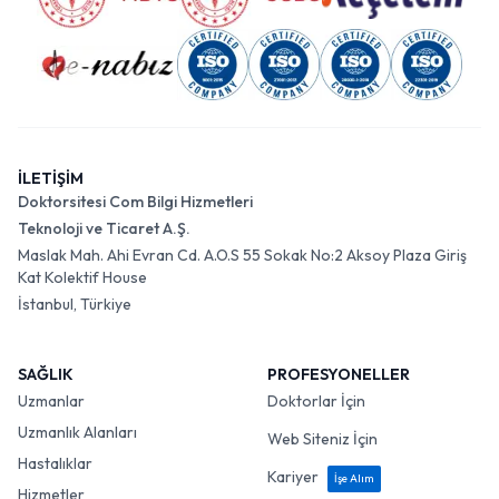
İLETİŞİM
Doktorsitesi Com Bilgi Hizmetleri
Teknoloji ve Ticaret A.Ş.
Maslak Mah. Ahi Evran Cd. A.O.S 55 Sokak No:2 Aksoy Plaza Giriş
Kat Kolektif House
İstanbul, Türkiye
SAĞLIK
PROFESYONELLER
Uzmanlar
Doktorlar İçin
Uzmanlık Alanları
Web Siteniz İçin
Hastalıklar
Kariyer
İşe Alım
Hizmetler