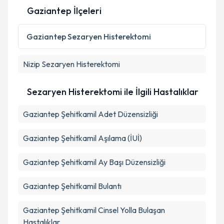
Gaziantep İlçeleri
Kişisel verilerimin işlenmesine ilişkin
Aydınlatma
Metni
'ni okudum ve kişisel verilerimin belirtilen
Gaziantep
Sezaryen Histerektomi
kapsamda işlenmesini kabul ediyorum.
Nizip
Sezaryen Histerektomi
Takvim Talebini Gönder
Sezaryen Histerektomi ile İlgili Hastalıklar
Gaziantep Şehitkamil Adet Düzensizliği
Gaziantep Şehitkamil Aşılama (İUİ)
Gaziantep Şehitkamil Ay Başı Düzensizliği
Gaziantep Şehitkamil Bulantı
Gaziantep Şehitkamil Cinsel Yolla Bulaşan
Hastalıklar