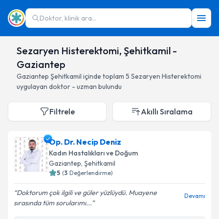
Doktor, klinik ara...
Sezaryen Histerektomi, Şehitkamil -
Gaziantep
Gaziantep
Şehitkamil
içinde toplam
5
Sezaryen Histerektomi
uygulayan doktor - uzman bulundu
Filtrele
Akıllı Sıralama
Op. Dr. Necip Deniz
Kadın Hastalıkları ve Doğum
Gaziantep
, Şehitkamil
5
(
3
Değerlendirme)
Doktorum çok ilgili ve güler yüzlüydü. Muayene
Devamı
sırasında tüm sorularımı...