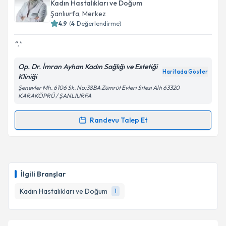
talebi oluşturun. Size bu uzmandan randevu almanız
Kadın Hastalıkları ve Doğum
için bir takvim hazırlandığında e-posta ile
Şanlıurfa
, Merkez
bilgilendireceğiz.
4.9
(
4
Değerlendirme)
E-posta Adresiniz
.
Op. Dr. İmran Ayhan Kadın Sağlığı ve Estetiği
Haritada Göster
Kliniği
Şenevler Mh. 6106 Sk. No:38BA Zümrüt Evleri Sitesi Altı 63320
Kişisel verilerimin işlenmesine ilişkin
Aydınlatma
KARAKÖPRÜ / ŞANLIURFA
Metni
'ni okudum ve kişisel verilerimin belirtilen
kapsamda işlenmesini kabul ediyorum.
Randevu Talep Et
Randevu Takvimi Talebi
Takvim Talebini Gönder
Op. Dr. İmran Ayhan
için randevu takvimi talebi
oluşturun. Size bu uzmandan randevu almanız için bir
İlgili Branşlar
takvim hazırlandığında e-posta ile bilgilendireceğiz.
Kadın Hastalıkları ve Doğum
1
E-posta Adresiniz