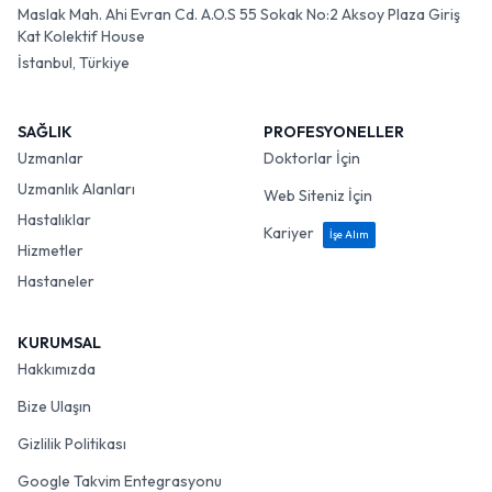
Maslak Mah. Ahi Evran Cd. A.O.S 55 Sokak No:2 Aksoy Plaza Giriş
Kat Kolektif House
İstanbul, Türkiye
SAĞLIK
PROFESYONELLER
Uzmanlar
Doktorlar İçin
Uzmanlık Alanları
Web Siteniz İçin
Hastalıklar
Kariyer
İşe Alım
Hizmetler
Hastaneler
KURUMSAL
Hakkımızda
Bize Ulaşın
Gizlilik Politikası
Google Takvim Entegrasyonu