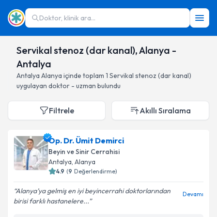
Doktor, klinik ara...
Servikal stenoz (dar kanal), Alanya -
Antalya
Antalya
Alanya
içinde toplam
1
Servikal stenoz (dar kanal)
uygulayan doktor - uzman bulundu
Filtrele
Akıllı Sıralama
Op. Dr. Ümit Demirci
Beyin ve Sinir Cerrahisi
Antalya
, Alanya
4.9
(
9
Değerlendirme)
Alanya’ya gelmiş en iyi beyincerrahi doktorlarından
Devamı
birisi farklı hastanelere...