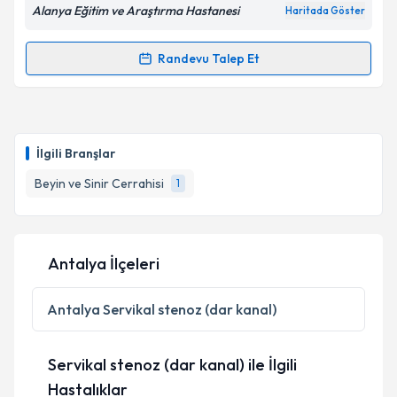
Alanya Eğitim ve Araştırma Hastanesi
Haritada Göster
Randevu Talep Et
Randevu Takvimi Talebi
Op. Dr. Ümit Demirci
için randevu takvimi talebi
oluşturun. Size bu uzmandan randevu almanız için bir
İlgili Branşlar
takvim hazırlandığında e-posta ile bilgilendireceğiz.
Beyin ve Sinir Cerrahisi
1
E-posta Adresiniz
Antalya İlçeleri
Kişisel verilerimin işlenmesine ilişkin
Aydınlatma
Metni
'ni okudum ve kişisel verilerimin belirtilen
Antalya
Servikal stenoz (dar kanal)
kapsamda işlenmesini kabul ediyorum.
Servikal stenoz (dar kanal) ile İlgili
Takvim Talebini Gönder
Hastalıklar