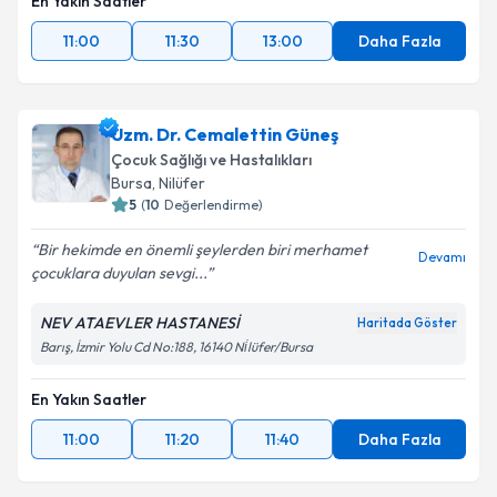
En Yakın Saatler
11:00
11:30
13:00
Daha Fazla
Uzm. Dr. Cemalettin Güneş
Çocuk Sağlığı ve Hastalıkları
Bursa
, Nilüfer
5
(
10
Değerlendirme)
Bir hekimde en önemli şeylerden biri merhamet
Devamı
çocuklara duyulan sevgi...
NEV ATAEVLER HASTANESİ
Haritada Göster
Barış, İzmir Yolu Cd No:188, 16140 Ni̇lüfer/Bursa
En Yakın Saatler
11:00
11:20
11:40
Daha Fazla