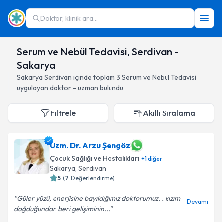
Doktor, klinik ara...
Serum ve Nebül Tedavisi, Serdivan -
Sakarya
Sakarya
Serdivan
içinde toplam
3
Serum ve Nebül Tedavisi
uygulayan doktor - uzman bulundu
Filtrele
Akıllı Sıralama
Uzm. Dr. Arzu Şengöz
Çocuk Sağlığı ve Hastalıkları
+
1
diğer
Sakarya
, Serdivan
5
(
7
Değerlendirme)
Güler yüzü, enerjisine bayıldığımız doktorumuz. . kızım
Devamı
doğduğundan beri gelişiminin...