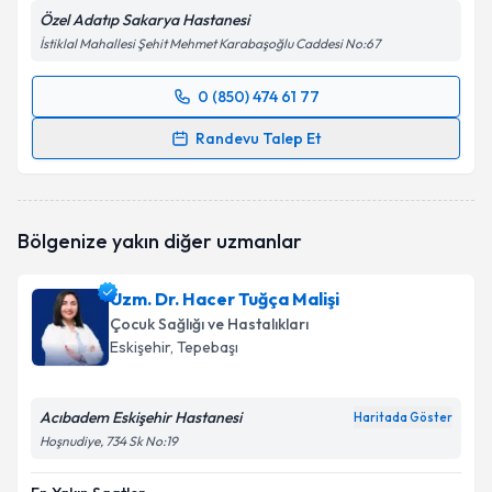
Özel Adatıp Sakarya Hastanesi
İstiklal Mahallesi Şehit Mehmet Karabaşoğlu Caddesi No:67
0 (850) 474 61 77
Randevu Takvimi Talebi
Randevu Talep Et
Uzm. Dr. Arzu Şengöz
için randevu takvimi talebi
oluşturun. Size bu uzmandan randevu almanız için bir
takvim hazırlandığında e-posta ile bilgilendireceğiz.
Bölgenize yakın diğer uzmanlar
E-posta Adresiniz
Uzm. Dr. Hacer Tuğça Malişi
Çocuk Sağlığı ve Hastalıkları
Eskişehir
, Tepebaşı
Kişisel verilerimin işlenmesine ilişkin
Aydınlatma
Metni
'ni okudum ve kişisel verilerimin belirtilen
Acıbadem Eskişehir Hastanesi
Haritada Göster
kapsamda işlenmesini kabul ediyorum.
Hoşnudiye, 734 Sk No:19
Takvim Talebini Gönder