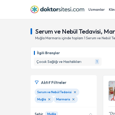
Uzmanlar
Klin
Serum ve Nebül Tedavisi, Ma
Muğla
Marmaris
içinde toplam
1
Serum ve Nebül Te
İlgili Branşlar
Çocuk Sağlığı ve Hastalıkları
1
Aktif Filtreler
Serum ve Nebül Tedavisi
Muğla
Marmaris
Dok
Şehir
Muğla