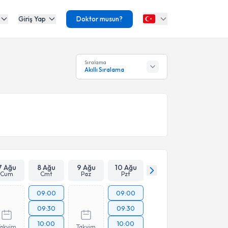
Giriş Yap
Doktor musun?
Sıralama
Akıllı Sıralama
7 Ağu
8 Ağu
9 Ağu
10 Ağu
Cum
Cmt
Paz
Pzt
09:00
09:00
09:30
09:30
10:00
10:00
Takvim
Takvim