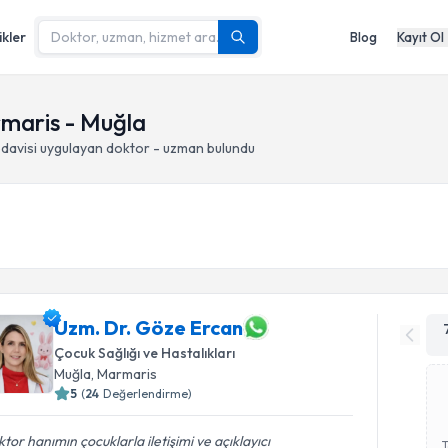
ikler
Blog
Kayıt Ol
rmaris - Muğla
davisi
uygulayan doktor - uzman bulundu
Uzm. Dr. Göze Ercan
Çocuk Sağlığı ve Hastalıkları
Muğla
, Marmaris
5
(
24
Değerlendirme)
tor hanımın çocuklarla iletişimi ve açıklayıcı