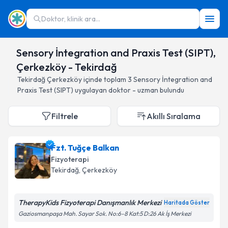
Doktor, klinik ara...
Sensory İntegration and Praxis Test (SIPT),
Çerkezköy - Tekirdağ
Tekirdağ
Çerkezköy
içinde toplam
3
Sensory İntegration and
Praxis Test (SIPT)
uygulayan doktor - uzman bulundu
Filtrele
Akıllı Sıralama
Fzt. Tuğçe Balkan
Fizyoterapi
Tekirdağ
, Çerkezköy
TherapyKids Fizyoterapi Danışmanlık Merkezi
Haritada Göster
Gaziosmanpaşa Mah. Sayar Sok. No:6-8 Kat:5 D:26 Ak İş Merkezi