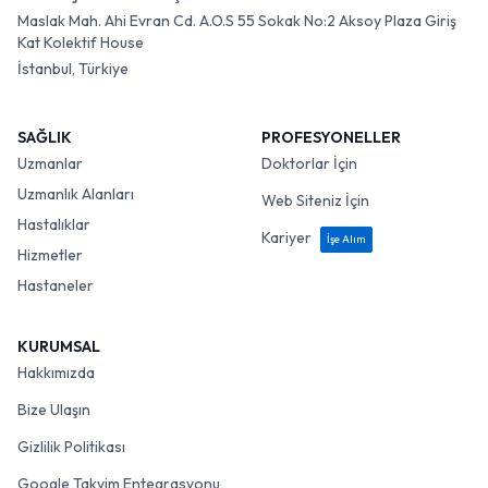
Maslak Mah. Ahi Evran Cd. A.O.S 55 Sokak No:2 Aksoy Plaza Giriş
Kat Kolektif House
İstanbul, Türkiye
SAĞLIK
PROFESYONELLER
Uzmanlar
Doktorlar İçin
Uzmanlık Alanları
Web Siteniz İçin
Hastalıklar
Kariyer
İşe Alım
Hizmetler
Hastaneler
KURUMSAL
Hakkımızda
Bize Ulaşın
Gizlilik Politikası
Google Takvim Entegrasyonu