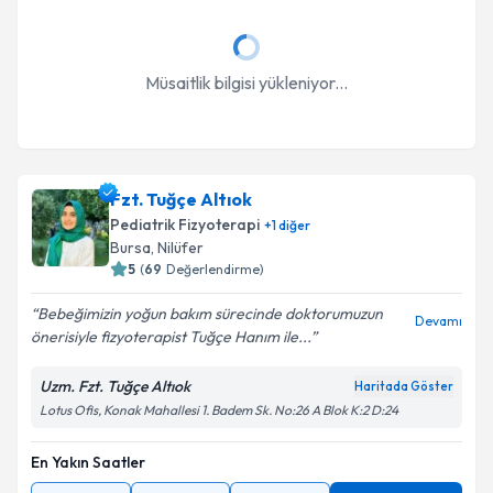
Müsaitlik bilgisi yükleniyor...
Fzt. Tuğçe Altıok
Pediatrik Fizyoterapi
+
1
diğer
Bursa
, Nilüfer
5
(
69
Değerlendirme)
Bebeğimizin yoğun bakım sürecinde doktorumuzun
Devamı
önerisiyle fizyoterapist Tuğçe Hanım ile...
Uzm. Fzt. Tuğçe Altıok
Haritada Göster
Lotus Ofis, Konak Mahallesi 1. Badem Sk. No:26 A Blok K:2 D:24
En Yakın Saatler