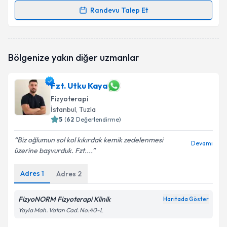
Randevu Talep Et
Randevu Takvimi Talebi
Fzt. Tuğçe Balkan
için randevu takvimi talebi
Bölgenize yakın diğer uzmanlar
oluşturun. Size bu uzmandan randevu almanız için bir
takvim hazırlandığında e-posta ile bilgilendireceğiz.
Fzt. Utku Kaya
E-posta Adresiniz
Fizyoterapi
İstanbul
, Tuzla
5
(
62
Değerlendirme)
Kişisel verilerimin işlenmesine ilişkin
Aydınlatma
Biz oğlumun sol kol kıkırdak kemik zedelenmesi
Devamı
Metni
'ni okudum ve kişisel verilerimin belirtilen
üzerine başvurduk. Fzt....
kapsamda işlenmesini kabul ediyorum.
Adres
1
Adres
2
Takvim Talebini Gönder
FizyoNORM Fizyoterapi Klinik
Haritada Göster
Yayla Mah. Vatan Cad. No:40-L