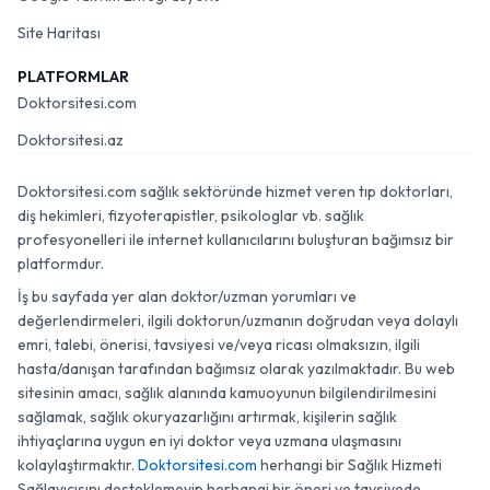
Site Haritası
PLATFORMLAR
Doktorsitesi.com
Doktorsitesi.az
Doktorsitesi.com sağlık sektöründe hizmet veren tıp doktorları,
diş hekimleri, fizyoterapistler, psikologlar vb. sağlık
profesyonelleri ile internet kullanıcılarını buluşturan bağımsız bir
platformdur.
İş bu sayfada yer alan doktor/uzman yorumları ve
değerlendirmeleri, ilgili doktorun/uzmanın doğrudan veya dolaylı
emri, talebi, önerisi, tavsiyesi ve/veya ricası olmaksızın, ilgili
hasta/danışan tarafından bağımsız olarak yazılmaktadır. Bu web
sitesinin amacı, sağlık alanında kamuoyunun bilgilendirilmesini
sağlamak, sağlık okuryazarlığını artırmak, kişilerin sağlık
ihtiyaçlarına uygun en iyi doktor veya uzmana ulaşmasını
kolaylaştırmaktır.
Doktorsitesi.com
herhangi bir Sağlık Hizmeti
Sağlayıcısını desteklemeyip herhangi bir öneri ve tavsiyede