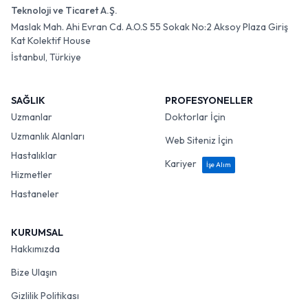
Teknoloji ve Ticaret A.Ş.
Maslak Mah. Ahi Evran Cd. A.O.S 55 Sokak No:2 Aksoy Plaza Giriş
Kat Kolektif House
İstanbul, Türkiye
SAĞLIK
PROFESYONELLER
Uzmanlar
Doktorlar İçin
Uzmanlık Alanları
Web Siteniz İçin
Hastalıklar
Kariyer
İşe Alım
Hizmetler
Hastaneler
KURUMSAL
Hakkımızda
Bize Ulaşın
Gizlilik Politikası