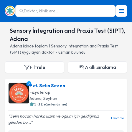
Doktor, klinik ara...
Sensory İntegration and Praxis Test (SIPT),
Adana
Adana
içinde toplam
1
Sensory İntegration and Praxis Test
(SIPT)
uygulayan doktor - uzman bulundu
Filtrele
Akıllı Sıralama
Fzt. Selin Sezen
Fizyoterapi
Adana
, Seyhan
5
(
1
Değerlendirme)
Selin hocam harika kızım ve oğlum için geldiğimiz
Devamı
günden bu...