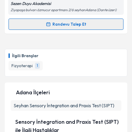
Sezen Duyu Akademisi
Ziyapaşa bulvarı özmucur apartmanı 2/6 seyhanAdana (Dante üzeri)
Randevu Talep Et
Randevu Takvimi Talebi
Fzt. Selin Sezen
için randevu takvimi talebi oluşturun.
Size bu uzmandan randevu almanız için bir takvim
İlgili Branşlar
hazırlandığında e-posta ile bilgilendireceğiz.
Fizyoterapi
1
E-posta Adresiniz
Adana İlçeleri
Kişisel verilerimin işlenmesine ilişkin
Aydınlatma
Seyhan
Metni
Sensory İntegration and Praxis Test (SIPT)
'ni okudum ve kişisel verilerimin belirtilen
kapsamda işlenmesini kabul ediyorum.
Sensory İntegration and Praxis Test (SIPT)
Takvim Talebini Gönder
ile İlgili Hastalıklar