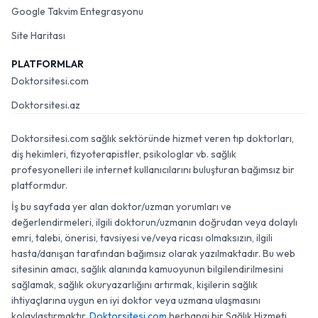
Google Takvim Entegrasyonu
Site Haritası
PLATFORMLAR
Doktorsitesi.com
Doktorsitesi.az
Doktorsitesi.com sağlık sektöründe hizmet veren tıp doktorları,
diş hekimleri, fizyoterapistler, psikologlar vb. sağlık
profesyonelleri ile internet kullanıcılarını buluşturan bağımsız bir
platformdur.
İş bu sayfada yer alan doktor/uzman yorumları ve
değerlendirmeleri, ilgili doktorun/uzmanın doğrudan veya dolaylı
emri, talebi, önerisi, tavsiyesi ve/veya ricası olmaksızın, ilgili
hasta/danışan tarafından bağımsız olarak yazılmaktadır. Bu web
sitesinin amacı, sağlık alanında kamuoyunun bilgilendirilmesini
sağlamak, sağlık okuryazarlığını artırmak, kişilerin sağlık
ihtiyaçlarına uygun en iyi doktor veya uzmana ulaşmasını
kolaylaştırmaktır.
Doktorsitesi.com
herhangi bir Sağlık Hizmeti