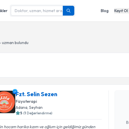
ikler
Blog
Kayıt Ol
 - uzman bulundu
Randevu T
Fzt. Selin
Fzt. Selin Sezen
uzmandan ra
Fizyoterapi
posta ile bi
Adana
, Seyhan
5
(
1
Değerlendirme)
E-posta Ad
B
in hocam harika kızım ve oğlum için geldiğimiz günden