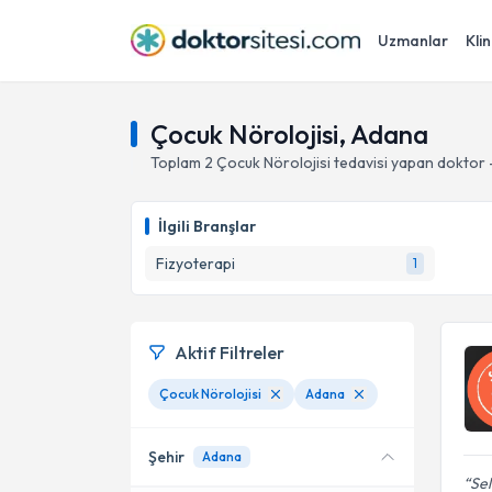
Uzmanlar
Klin
Çocuk Nörolojisi, Adana
Toplam
2
Çocuk Nörolojisi
tedavisi yapan doktor
İlgili Branşlar
Fizyoterapi
1
Aktif Filtreler
Çocuk Nörolojisi
Adana
Şehir
Adana
Sel