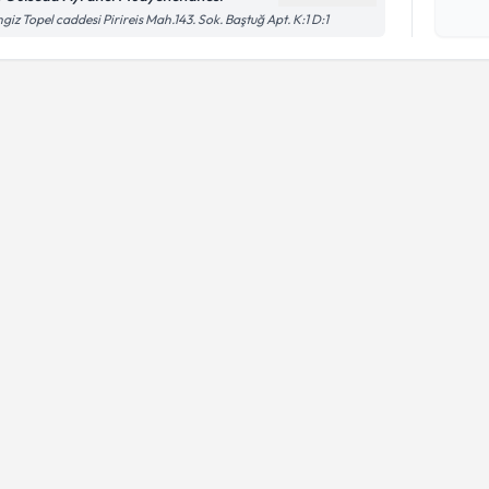
işlenm
giz Topel caddesi Pirireis Mah.143. Sok. Baştuğ Apt. K:1 D:1