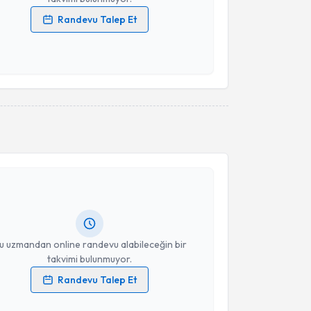
Randevu Talep Et
 verilerimin işlenmesine ilişkin
Aydınlatma Metni
'ni
 ve kişisel verilerimin belirtilen kapsamda
esini kabul ediyorum.
Takvim Talebini Gönder
akvimi Talebi
ist Elif Nadire Kerkez
için randevu takvimi talebi
Size bu uzmandan randevu almanız için bir takvim
ında e-posta ile bilgilendireceğiz.
resiniz
u uzmandan online randevu alabileceğin bir
takvimi bulunmuyor.
Randevu Talep Et
 verilerimin işlenmesine ilişkin
Aydınlatma Metni
'ni
 ve kişisel verilerimin belirtilen kapsamda