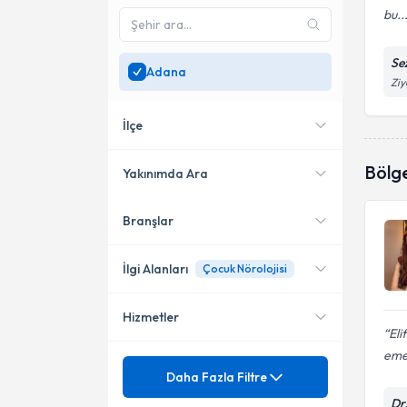
bu..
Se
Adana
Ziy
İlçe
Bölg
Yakınımda Ara
Branşlar
Konumuma yakın uzmanları
Seyhan
göster
İlgi Alanları
Çocuk Nörolojisi
Hizmetler
Fizyoterapi
Eli
emek
Mezuniyet
Beslenme Bozuklukları
Daha Fazla Filtre
Dr