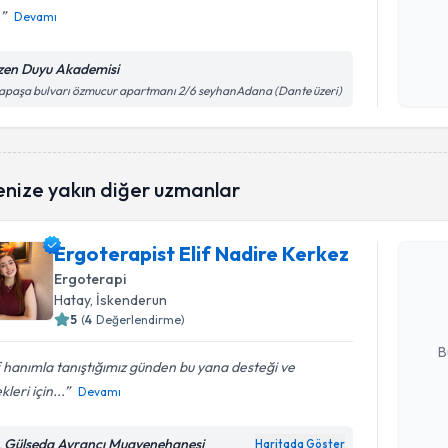
.
Devamı
Kişisel
okudum
zen Duyu Akademisi
işlenm
apaşa bulvarı özmucur apartmanı 2/6 seyhanAdana (Dante üzeri)
Randevu T
enize yakın diğer uzmanlar
Ergoterap
Ergoterapist Elif Nadire Kerkez
oluşturun. 
Ergoterapi
hazırlandığ
Hatay
, İskenderun
5
(
4
Değerlendirme)
E-posta Ad
B
f hanımla tanıştığımız günden bu yana desteği ve
leri için...
Devamı
Kişisel
okudum
. Gülseda Ayrancı Muayenehanesi
Haritada Göster