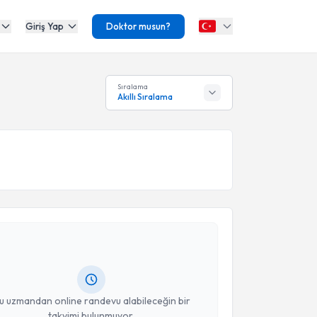
Giriş Yap
Doktor musun?
Sıralama
Akıllı Sıralama
akvimi Talebi
 Sezen
için randevu takvimi talebi oluşturun. Size bu
ndevu almanız için bir takvim hazırlandığında e-
lgilendireceğiz.
resiniz
u uzmandan online randevu alabileceğin bir
takvimi bulunmuyor.