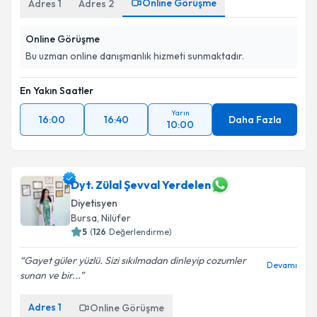
Online Görüşme
Adres
1
Adres
2
Online Görüşme
Bu uzman online danışmanlık hizmeti sunmaktadır.
En Yakın Saatler
Yarın
16:00
16:40
Daha Fazla
10:00
Dyt. Zülal Şevval Yerdelen
Diyetisyen
Bursa
, Nilüfer
5
(
126
Değerlendirme)
Gayet güler yüzlü. Sizi sıkılmadan dinleyip cozumler
Devamı
sunan ve bir...
Adres
1
Online Görüşme