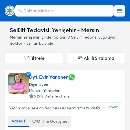
Doktor, klinik ara...
Selülit Tedavisi, Yenişehir - Mersin
Mersin
Yenişehir
içinde toplam
10
Selülit Tedavisi
uygulayan
doktor - uzman bulundu
Filtrele
Akıllı Sıralama
Dyt. Evin Yananer
Diyetisyen
Mersin
, Yenişehir
5
(
518
Değerlendirme)
Devamı
Daha önce de evin hanımla kilo vermiştim bu defa...
Adres
1
Online Görüşme