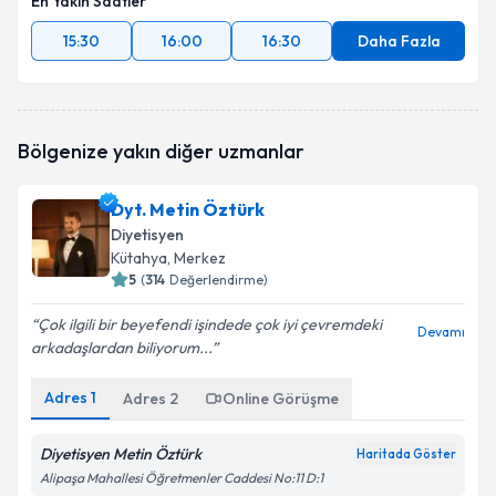
En Yakın Saatler
15:30
16:00
16:30
Daha Fazla
Bölgenize yakın diğer uzmanlar
Dyt. Metin Öztürk
Diyetisyen
Kütahya
, Merkez
5
(
314
Değerlendirme)
Çok ilgili bir beyefendi işindede çok iyi çevremdeki
Devamı
arkadaşlardan biliyorum...
Adres
1
Adres
2
Online Görüşme
Diyetisyen Metin Öztürk
Haritada Göster
Alipaşa Mahallesi Öğretmenler Caddesi No:11 D:1