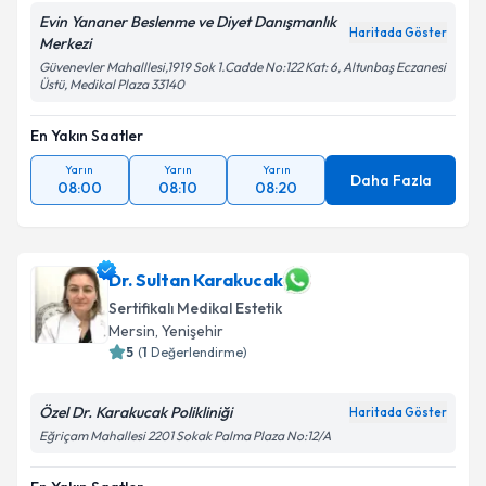
Evin Yananer Beslenme ve Diyet Danışmanlık
Haritada Göster
Merkezi
Güvenevler Mahalllesi,1919 Sok 1.Cadde No:122 Kat: 6, Altunbaş Eczanesi
Üstü, Medikal Plaza 33140
En Yakın Saatler
Yarın
Yarın
Yarın
Daha Fazla
08:00
08:10
08:20
Dr. Sultan Karakucak
Sertifikalı Medikal Estetik
Mersin
, Yenişehir
5
(
1
Değerlendirme)
Özel Dr. Karakucak Polikliniği
Haritada Göster
Eğriçam Mahallesi 2201 Sokak Palma Plaza No:12/A