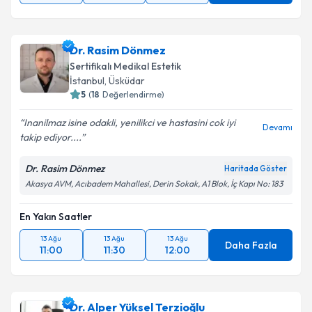
Dr. Rasim Dönmez
Sertifikalı Medikal Estetik
İstanbul
, Üsküdar
5
(
18
Değerlendirme)
Inanilmaz isine odakli, yenilikci ve hastasini cok iyi
Devamı
takip ediyor....
Dr. Rasim Dönmez
Haritada Göster
Akasya AVM, Acıbadem Mahallesi, Derin Sokak, A1 Blok, İç Kapı No: 183
En Yakın Saatler
13 Ağu
13 Ağu
13 Ağu
Daha Fazla
11:00
11:30
12:00
Dr. Alper Yüksel Terzioğlu