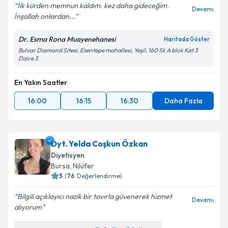
İlk kürden memnun kaldım. kez daha gideceğim.
Devamı
İnşallah onlardan...
Kişisel verilerimin işlenmesine ilişkin
Aydınlatma
Dr. Esma Rona Muayenehanesi
Haritada Göster
Metni
'ni okudum ve kişisel verilerimin belirtilen
Bulvar Diamond Sitesi, Esentepe mahallesi, Yeşil, 160 Sk A blok Kat 3
kapsamda işlenmesini kabul ediyorum.
Daire 3
Takvim Talebini Gönder
En Yakın Saatler
16:00
16:15
16:30
Daha Fazla
Dyt. Yelda Coşkun Özkan
Diyetisyen
Bursa
, Nilüfer
5
(
76
Değerlendirme)
Bilgili açıklayıcı nazik bir tavırla güvenerek hizmet
Devamı
alıyorum