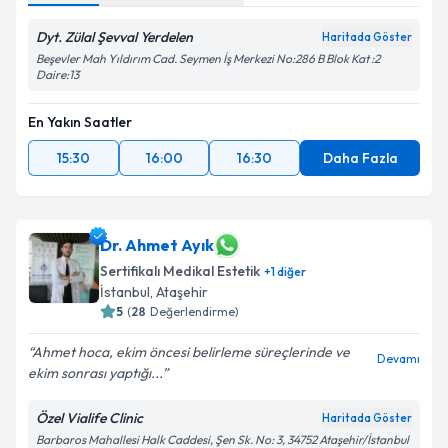
Dyt. Zülal Şevval Yerdelen
Haritada Göster
Beşevler Mah Yıldırım Cad. Seymen İş Merkezi No:286 B Blok Kat :2
Daire:13
En Yakın Saatler
15:30
16:00
16:30
Daha Fazla
Dr. Ahmet Ayık
Sertifikalı Medikal Estetik
+
1
diğer
İstanbul
, Ataşehir
5
(
28
Değerlendirme)
Ahmet hoca, ekim öncesi belirleme süreçlerinde ve
Devamı
ekim sonrası yaptığı...
Özel Vialife Clinic
Haritada Göster
Barbaros Mahallesi Halk Caddesi, Şen Sk. No: 3, 34752 Ataşehir/İstanbul