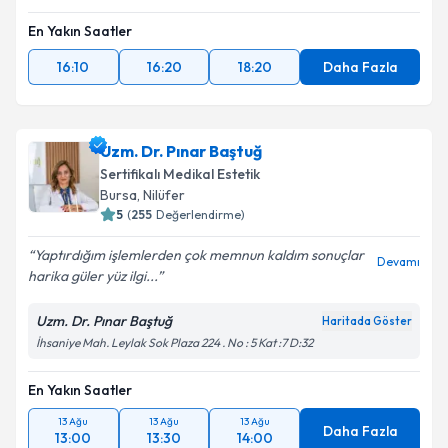
En Yakın Saatler
16:10
16:20
18:20
Daha Fazla
Uzm. Dr. Pınar Baştuğ
Sertifikalı Medikal Estetik
Bursa
, Nilüfer
5
(
255
Değerlendirme)
Yaptırdığım işlemlerden çok memnun kaldım sonuçlar
Devamı
harika güler yüz ilgi...
Uzm. Dr. Pınar Baştuğ
Haritada Göster
İhsaniye Mah. Leylak Sok Plaza 224 . No : 5 Kat :7 D:32
En Yakın Saatler
13 Ağu
13 Ağu
13 Ağu
Daha Fazla
13:00
13:30
14:00