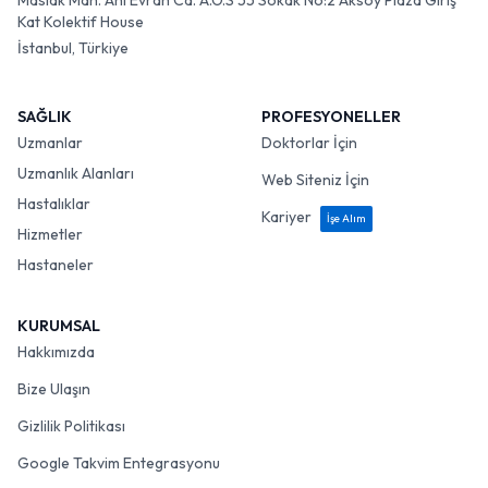
Maslak Mah. Ahi Evran Cd. A.O.S 55 Sokak No:2 Aksoy Plaza Giriş
Kat Kolektif House
İstanbul, Türkiye
SAĞLIK
PROFESYONELLER
Uzmanlar
Doktorlar İçin
Uzmanlık Alanları
Web Siteniz İçin
Hastalıklar
Kariyer
İşe Alım
Hizmetler
Hastaneler
KURUMSAL
Hakkımızda
Bize Ulaşın
Gizlilik Politikası
Google Takvim Entegrasyonu