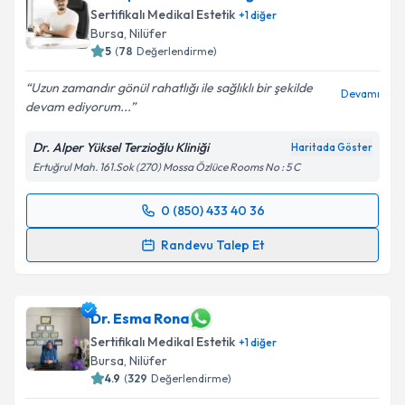
Sertifikalı Medikal Estetik
+
1
diğer
Bursa
, Nilüfer
5
(
78
Değerlendirme)
Uzun zamandır gönül rahatlığı ile sağlıklı bir şekilde
Devamı
devam ediyorum...
Dr. Alper Yüksel Terzioğlu Kliniği
Haritada Göster
Ertuğrul Mah. 161.Sok (270) Mossa Özlüce Rooms No : 5 C
0 (850) 433 40 36
Randevu Takvimi Talebi
Randevu Talep Et
Dr. Alper Yüksel Terzioğlu
için randevu takvimi
talebi oluşturun. Size bu uzmandan randevu almanız
için bir takvim hazırlandığında e-posta ile
Dr. Esma Rona
bilgilendireceğiz.
Sertifikalı Medikal Estetik
+
1
diğer
Bursa
, Nilüfer
E-posta Adresiniz
4.9
(
329
Değerlendirme)