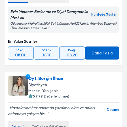
Evin Yananer Beslenme ve Diyet Danışmanlık
Haritada Göster
Merkezi
Güvenevler Mahalllesi,1919 Sok 1.Cadde No:122 Kat: 6, Altunbaş Eczanesi
Üstü, Medikal Plaza 33140
En Yakın Saatler
10 Ağu
10 Ağu
10 Ağu
Daha Fazla
08:00
08:10
08:20
Dyt. Burçin İlhan
Diyetisyen
Mersin
, Yenişehir
5
(
199
Değerlendirme)
Hastalarına her anlamda yardımcı olan ve onları
Devamı
anlamaya çalışan bir...
Adres
1
Online Görüşme