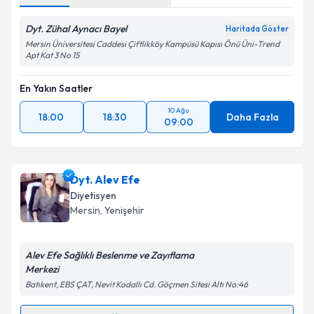
Dyt. Zühal Aynacı Bayel
Haritada Göster
Mersin Üniversitesi Caddesi Çiftlikköy Kampüsü Kapısı Önü Üni-Trend
Apt Kat 3 No 15
En Yakın Saatler
10 Ağu
18:00
18:30
Daha Fazla
09:00
Dyt. Alev Efe
Diyetisyen
Mersin
, Yenişehir
Alev Efe Sağlıklı Beslenme ve Zayıflama
Merkezi
Batıkent, EBS ÇAT, Nevit Kodallı Cd. Göçmen Sitesi Altı No:46