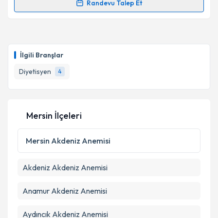
Randevu Talep Et
Randevu Takvimi Talebi
Dyt. Alev Efe
için randevu takvimi talebi oluşturun.
Size bu uzmandan randevu almanız için bir takvim
İlgili Branşlar
hazırlandığında e-posta ile bilgilendireceğiz.
Diyetisyen
4
E-posta Adresiniz
Mersin İlçeleri
Kişisel verilerimin işlenmesine ilişkin
Aydınlatma
Metni
'ni okudum ve kişisel verilerimin belirtilen
Mersin
Akdeniz Anemisi
kapsamda işlenmesini kabul ediyorum.
Akdeniz
Akdeniz Anemisi
Takvim Talebini Gönder
Anamur
Akdeniz Anemisi
Aydıncık
Akdeniz Anemisi