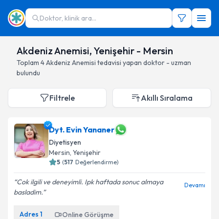
Doktor, klinik ara...
Akdeniz Anemisi, Yenişehir - Mersin
Toplam
4
Akdeniz Anemisi
tedavisi yapan doktor - uzman
bulundu
Filtrele
Akıllı Sıralama
Dyt. Evin Yananer
Diyetisyen
Mersin
, Yenişehir
5
(
517
Değerlendirme)
Cok ilgili ve deneyimli. Ipk haftada sonuc almaya
Devamı
basladim.
Adres
1
Online Görüşme