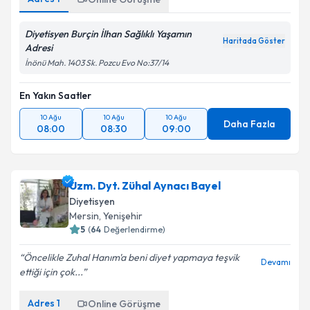
Diyetisyen Burçin İlhan Sağlıklı Yaşamın
Haritada Göster
Adresi
İnönü Mah. 1403 Sk. Pozcu Evo No:37/14
En Yakın Saatler
10 Ağu
10 Ağu
10 Ağu
Daha Fazla
08:00
08:30
09:00
Uzm. Dyt. Zühal Aynacı Bayel
Diyetisyen
Mersin
, Yenişehir
5
(
64
Değerlendirme)
Öncelikle Zuhal Hanım'a beni diyet yapmaya teşvik
Devamı
ettiği için çok...
Adres
1
Online Görüşme