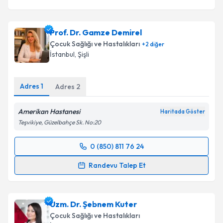
Prof. Dr. Gamze Demirel
Çocuk Sağlığı ve Hastalıkları
+
2
diğer
İstanbul
, Şişli
Adres
1
Adres
2
Amerikan Hastanesi
Haritada Göster
Teşvikiye, Güzelbahçe Sk. No:20
0 (850) 811 76 24
Randevu Takvimi Talebi
Randevu Talep Et
Prof. Dr. Gamze Demirel
için randevu takvimi talebi
oluşturun. Size bu uzmandan randevu almanız için bir
Uzm. Dr. Şebnem Kuter
takvim hazırlandığında e-posta ile bilgilendireceğiz.
Çocuk Sağlığı ve Hastalıkları