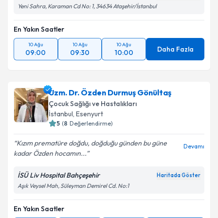
Yeni Sahra, Karaman Cd No: 1, 34634 Ataşehir/İstanbul
En Yakın Saatler
10 Ağu
10 Ağu
10 Ağu
Daha Fazla
09:00
09:30
10:00
Uzm. Dr. Özden Durmuş Gönültaş
Çocuk Sağlığı ve Hastalıkları
İstanbul
, Esenyurt
5
(
8
Değerlendirme)
Kızım prematüre doğdu, doğduğu günden bu güne
Devamı
kadar Özden hocamın...
İSÜ Liv Hospital Bahçeşehir
Haritada Göster
Aşık Veysel Mah, Süleyman Demirel Cd. No:1
En Yakın Saatler