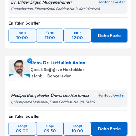
Dr. Bihter Ergün Muayenehanesi
Haritada Göster
Caddebostan, Ethemefendi Caddesi No:14 Kat:2 Daire:6
En Yakın Saatler
Yarın
Yarın
Yarın
Daha Fazla
10:00
11:00
12:00
Uzm. Dr. Lütfullah Aslan
Çocuk Sağlığı ve Hastalıkları
İstanbul
, Bahçelievler
Medipol Bahçelievler Üniversite Hastanesi
Haritada Göster
Çobançesme Mahallesi, Fatih Caddesi, No:1/8, 34196
En Yakın Saatler
10 Ağu
10 Ağu
10 Ağu
Daha Fazla
09:00
09:30
10:00