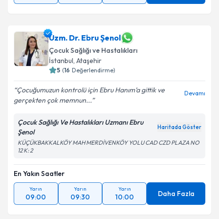
Uzm. Dr. Ebru Şenol
Çocuk Sağlığı ve Hastalıkları
İstanbul
, Ataşehir
5
(
16
Değerlendirme)
Çocuğumuzun kontrolü için Ebru Hanım’a gittik ve
Devamı
gerçekten çok memnun...
Çocuk Sağlığı Ve Hastalıkları Uzmanı Ebru
Haritada Göster
Şenol
KÜÇÜKBAKKALKÖY MAH MERDİVENKÖY YOLU CAD CZD PLAZA NO
12 K: 2
En Yakın Saatler
Yarın
Yarın
Yarın
Daha Fazla
09:00
09:30
10:00