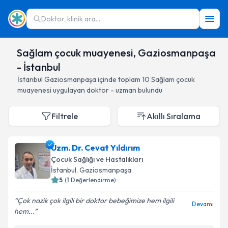
Doktor, klinik ara...
Sağlam çocuk muayenesi, Gaziosmanpaşa
- İstanbul
İstanbul
Gaziosmanpaşa
içinde toplam
10
Sağlam çocuk
muayenesi
uygulayan doktor - uzman bulundu
Filtrele
Akıllı Sıralama
Uzm. Dr. Cevat Yıldırım
Çocuk Sağlığı ve Hastalıkları
İstanbul
, Gaziosmanpaşa
5
(
1
Değerlendirme)
Çok nazik çok ilgili bir doktor bebeğimize hem ilgili
Devamı
hem...