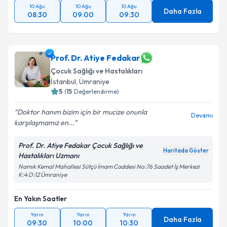
10 Ağu
10 Ağu
10 Ağu
Daha Fazla
08:30
09:00
09:30
Prof. Dr. Atiye Fedakar
Çocuk Sağlığı ve Hastalıkları
İstanbul
, Ümraniye
5
(
15
Değerlendirme)
Doktor hanım bizim için bir mucize onunla
Devamı
karşılaşmamız en...
Prof. Dr. Atiye Fedakar Çocuk Sağlığı ve
Haritada Göster
Hastalıkları Uzmanı
Namık Kemal Mahallesi Sütçü İmam Caddesi No:76 Saadet İş Merkezi
K:4 D:12 Ümraniye
En Yakın Saatler
Yarın
Yarın
Yarın
Daha Fazla
09:30
10:00
10:30