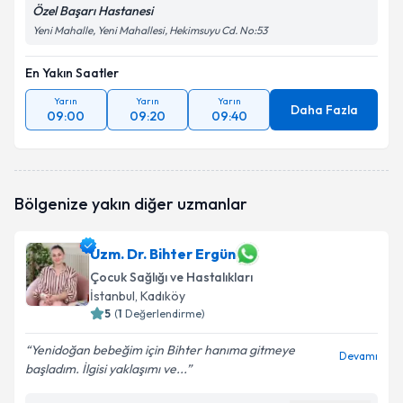
Özel Başarı Hastanesi
Yeni Mahalle, Yeni Mahallesi, Hekimsuyu Cd. No:53
En Yakın Saatler
Yarın
Yarın
Yarın
Daha Fazla
09:00
09:20
09:40
Bölgenize yakın diğer uzmanlar
Uzm. Dr. Bihter Ergün
Çocuk Sağlığı ve Hastalıkları
İstanbul
, Kadıköy
5
(
1
Değerlendirme)
Yenidoğan bebeğim için Bihter hanıma gitmeye
Devamı
başladım. İlgisi yaklaşımı ve...