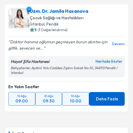
Uzm. Dr. Jamila Hasanova
Çocuk Sağlığı ve Hastalıkları
İstanbul
, Pendik
5
(
1
Değerlendirme)
Doktor hanıma oğlumun geçmeyen burun akıntısı için
Devamı
gittik. sevecen ve...
Hayat Şifa Hastanesi
Haritada Göster
Bahçelievler, Aydınlı Yolu Caddesi Zıpkın Sokak No:10, 34893 Pendik /
İstanbul
En Yakın Saatler
10 Ağu
10 Ağu
10 Ağu
Daha Fazla
09:00
09:30
10:00