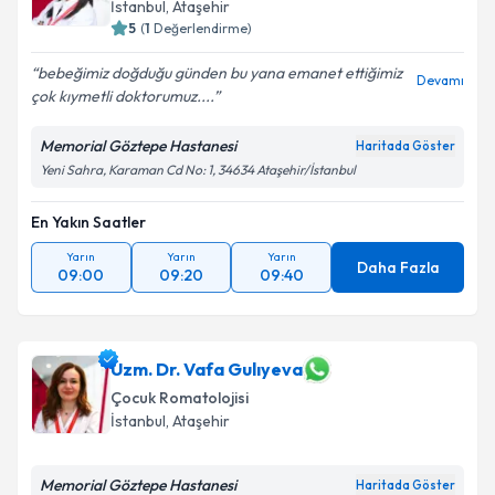
E-posta Adresiniz
İstanbul
, Ataşehir
5
(
1
Değerlendirme)
bebeğimiz doğduğu günden bu yana emanet ettiğimiz
Devamı
çok kıymetli doktorumuz....
Kişisel verilerimin işlenmesine ilişkin
Aydınlatma
Metni
'ni okudum ve kişisel verilerimin belirtilen
Memorial Göztepe Hastanesi
Haritada Göster
kapsamda işlenmesini kabul ediyorum.
Yeni Sahra, Karaman Cd No: 1, 34634 Ataşehir/İstanbul
En Yakın Saatler
Takvim Talebini Gönder
Yarın
Yarın
Yarın
Daha Fazla
09:00
09:20
09:40
Uzm. Dr. Vafa Gulıyeva
Çocuk Romatolojisi
İstanbul
, Ataşehir
Memorial Göztepe Hastanesi
Haritada Göster