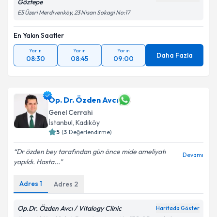
Göztepe
E5 Üzeri Merdivenköy, 23 Nisan Sokagi No:17
En Yakın Saatler
Yarın
Yarın
Yarın
Daha Fazla
08:30
08:45
09:00
Op. Dr. Özden Avcı
Genel Cerrahi
İstanbul
, Kadıköy
5
(
3
Değerlendirme)
Dr özden bey tarafından gün önce mide ameliyatı
Devamı
yapıldı. Hasta...
Adres
1
Adres
2
Op.Dr. Özden Avcı / Vitalogy Clinic
Haritada Göster