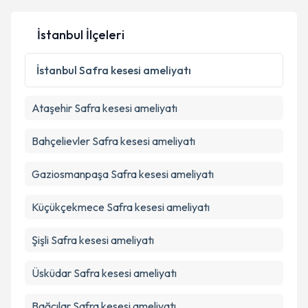
İstanbul İlçeleri
Kişisel verilerimin işlenmesine ilişkin
Aydınlatma
Metni
'ni okudum ve kişisel verilerimin belirtilen
İstanbul
Safra kesesi ameliyatı
kapsamda işlenmesini kabul ediyorum.
Ataşehir
Safra kesesi ameliyatı
Takvim Talebini Gönder
Bahçelievler
Safra kesesi ameliyatı
Gaziosmanpaşa
Safra kesesi ameliyatı
Küçükçekmece
Safra kesesi ameliyatı
Şişli
Safra kesesi ameliyatı
Üsküdar
Safra kesesi ameliyatı
Bağcılar
Safra kesesi ameliyatı