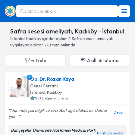
Doktor, klinik ara...
Safra kesesi ameliyatı, Kadıköy - İstanbul
İstanbul
Kadıköy
içinde toplam
4
Safra kesesi ameliyatı
uygulayan doktor - uzman bulundu
Filtrele
Akıllı Sıralama
Op. Dr. Rozan Kaya
Genel Cerrahi
İstanbul
, Kadıköy
5
(
1
Değerlendirme)
Alanında çok bilgili ve tecrübeli ilgili alakalı bir doktor
Devamı
çok...
Bahçeşehir Üniversite Hastanesi Medical Park
Haritada Göster