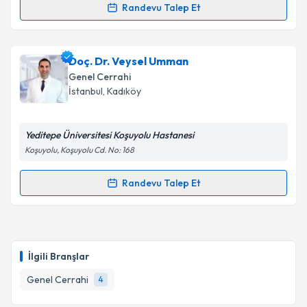
Randevu Talep Et
Doç. Dr. Rıza Gürhan Işıl
için randevu takvimi talebi
oluşturun. Size bu uzmandan randevu almanız için bir
Doç. Dr. Veysel Umman
takvim hazırlandığında e-posta ile bilgilendireceğiz.
Genel Cerrahi
E-posta Adresiniz
İstanbul
, Kadıköy
Yeditepe Üniversitesi Koşuyolu Hastanesi
Koşuyolu, Koşuyolu Cd. No: 168
Kişisel verilerimin işlenmesine ilişkin
Aydınlatma
Metni
'ni okudum ve kişisel verilerimin belirtilen
Randevu Talep Et
kapsamda işlenmesini kabul ediyorum.
Randevu Takvimi Talebi
Takvim Talebini Gönder
Doç. Dr. Veysel Umman
için randevu takvimi talebi
oluşturun. Size bu uzmandan randevu almanız için bir
İlgili Branşlar
takvim hazırlandığında e-posta ile bilgilendireceğiz.
Genel Cerrahi
4
E-posta Adresiniz