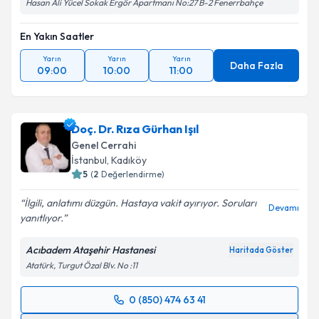
Hasan Ali Yücel Sokak Ergör Apartmanı No:27 B-2 Fenerrbahçe
En Yakın Saatler
Yarın
Yarın
Yarın
Daha Fazla
09:00
10:00
11:00
Doç. Dr. Rıza Gürhan Işıl
Genel Cerrahi
İstanbul
, Kadıköy
5
(
2
Değerlendirme)
İlgili, anlatımı düzgün. Hastaya vakit ayırıyor. Soruları
Devamı
yanıtlıyor.
Acıbadem Ataşehir Hastanesi
Haritada Göster
Atatürk, Turgut Özal Blv. No :11
0 (850) 474 63 41
Randevu Takvimi Talebi