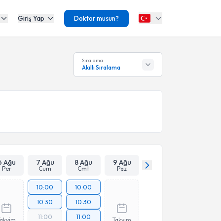
Giriş Yap
Doktor musun?
Sıralama
Akıllı Sıralama
6 Ağu
7 Ağu
8 Ağu
9 Ağu
Per
Cum
Cmt
Paz
10:00
10:00
10:30
10:30
11:00
11:00
Takvim
Takvim