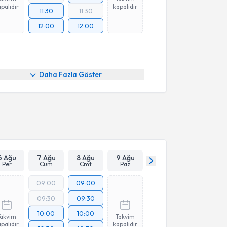
palıdır
kapalıdır
11:30
11:30
12:00
12:00
Daha Fazla Göster
6 Ağu
7 Ağu
8 Ağu
9 Ağu
Per
Cum
Cmt
Paz
09:00
09:00
09:30
09:30
10:00
10:00
Takvim
Takvim
palıdır
kapalıdır