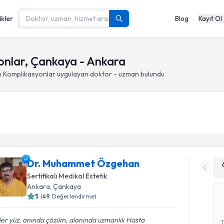
ikler
Blog
Kayıt Ol
onlar, Çankaya - Ankara
ı Komplikasyonlar
uygulayan doktor - uzman bulundu
Dr. Muhammet Özgehan
Sertifikalı Medikal Estetik
Ankara
, Çankaya
5
(
49
Değerlendirme)
er yüz, anında çözüm, alanında uzmanlık Hasta