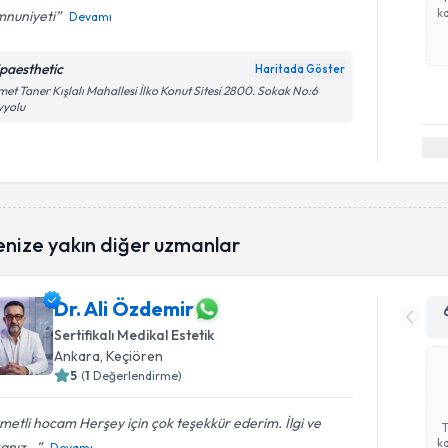
ka
nuniyeti
Devamı
ipaesthetic
Haritada Göster
et Taner Kışlalı Mahallesi İlko Konut Sitesi 2800. Sokak No:6
yyolu
enize yakın diğer uzmanlar
Dr. Ali Özdemir
Sertifikalı Medikal Estetik
Ankara
, Keçiören
5
(
1
Değerlendirme)
metli hocam Herşey için çok teşekkür ederim. İlgi ve
ka
anız...
Devamı