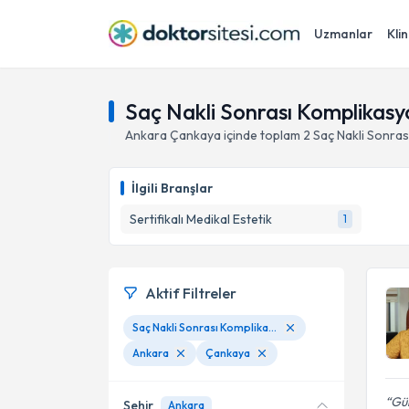
Uzmanlar
Klin
Saç Nakli Sonrası Komplikasy
Ankara
Çankaya
içinde toplam
2
Saç Nakli Sonras
İlgili Branşlar
Sertifikalı Medikal Estetik
1
Aktif Filtreler
Saç Nakli Sonrası Komplikasyonlar
Ankara
Çankaya
Gül
Şehir
Ankara