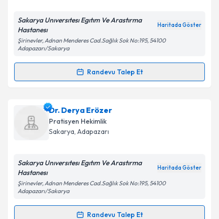
E-posta Adresiniz
Sakarya Unıversıtesı Egıtım Ve Arastırma
Haritada Göster
Hastanesı
Şirinevler, Adnan Menderes Cad.Sağlık Sok No:195, 54100
Adapazarı/Sakarya
Kişisel verilerimin işlenmesine ilişkin
Aydınlatma
Randevu Talep Et
Metni
'ni okudum ve kişisel verilerimin belirtilen
Randevu Takvimi Talebi
kapsamda işlenmesini kabul ediyorum.
Dr. Cihan Berber
için randevu takvimi talebi
Dr. Derya Erözer
Takvim Talebini Gönder
oluşturun. Size bu uzmandan randevu almanız için bir
Pratisyen Hekimlik
takvim hazırlandığında e-posta ile bilgilendireceğiz.
Sakarya
, Adapazarı
E-posta Adresiniz
Sakarya Unıversıtesı Egıtım Ve Arastırma
Haritada Göster
Hastanesı
Şirinevler, Adnan Menderes Cad.Sağlık Sok No:195, 54100
Adapazarı/Sakarya
Kişisel verilerimin işlenmesine ilişkin
Aydınlatma
Metni
'ni okudum ve kişisel verilerimin belirtilen
Randevu Talep Et
kapsamda işlenmesini kabul ediyorum.