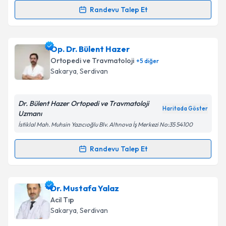
Randevu Talep Et
Uzm. Dr. Esra Durmuş
için randevu takvimi talebi
oluşturun. Size bu uzmandan randevu almanız için bir
Op. Dr. Bülent Hazer
takvim hazırlandığında e-posta ile bilgilendireceğiz.
Ortopedi ve Travmatoloji
+
5
diğer
E-posta Adresiniz
Sakarya
, Serdivan
Dr. Bülent Hazer Ortopedi ve Travmatoloji
Haritada Göster
Uzmanı
Kişisel verilerimin işlenmesine ilişkin
Aydınlatma
İstiklal Mah. Muhsin Yazıcıoğlu Blv. Altınova İş Merkezi No:35 54100
Metni
'ni okudum ve kişisel verilerimin belirtilen
kapsamda işlenmesini kabul ediyorum.
Randevu Talep Et
Randevu Takvimi Talebi
Takvim Talebini Gönder
Op. Dr. Bülent Hazer
için randevu takvimi talebi
Dr. Mustafa Yalaz
oluşturun. Size bu uzmandan randevu almanız için bir
Acil Tıp
takvim hazırlandığında e-posta ile bilgilendireceğiz.
Sakarya
, Serdivan