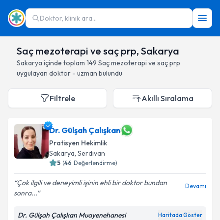
Doktor, klinik ara...
Saç mezoterapi ve saç prp, Sakarya
Sakarya
içinde toplam
149
Saç mezoterapi ve saç prp
uygulayan doktor - uzman bulundu
Filtrele
Akıllı Sıralama
Dr. Gülşah Çalışkan
Pratisyen Hekimlik
Sakarya
, Serdivan
5
(
46
Değerlendirme)
Çok ilgili ve deneyimli işinin ehli bir doktor bundan
Devamı
sonra...
Dr. Gülşah Çalışkan Muayenehanesi
Haritada Göster