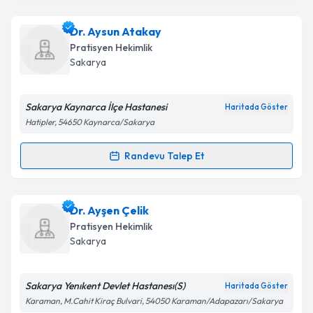
kapsamda işlenmesini kabul ediyorum.
Dr. Aylin Kurtali
için randevu takvimi talebi oluşturun.
Dr. Aysun Atakay
Size bu uzmandan randevu almanız için bir takvim
Takvim Talebini Gönder
Pratisyen Hekimlik
hazırlandığında e-posta ile bilgilendireceğiz.
Sakarya
E-posta Adresiniz
Sakarya Kaynarca İlçe Hastanesi
Haritada Göster
Hatipler, 54650 Kaynarca/Sakarya
Kişisel verilerimin işlenmesine ilişkin
Aydınlatma
Randevu Talep Et
Randevu Takvimi Talebi
Metni
'ni okudum ve kişisel verilerimin belirtilen
kapsamda işlenmesini kabul ediyorum.
Dr. Aysun Atakay
için randevu takvimi talebi
Dr. Ayşen Çelik
oluşturun. Size bu uzmandan randevu almanız için bir
Takvim Talebini Gönder
Pratisyen Hekimlik
takvim hazırlandığında e-posta ile bilgilendireceğiz.
Sakarya
E-posta Adresiniz
Sakarya Yenıkent Devlet Hastanesı(S)
Haritada Göster
Karaman, M.Cahit Kiraç Bulvari, 54050 Karaman/Adapazarı/Sakarya