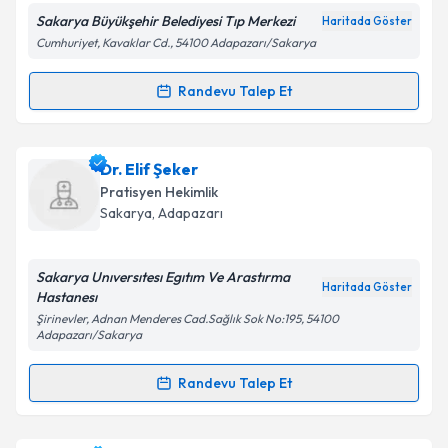
Sakarya Büyükşehir Belediyesi Tıp Merkezi
Haritada Göster
Cumhuriyet, Kavaklar Cd., 54100 Adapazarı/Sakarya
Kişisel verilerimin işlenmesine ilişkin
Aydınlatma
Randevu Talep Et
Randevu Takvimi Talebi
Metni
'ni okudum ve kişisel verilerimin belirtilen
kapsamda işlenmesini kabul ediyorum.
Dr. Elif Yazıcıoğlu
için randevu takvimi talebi
Dr. Elif Şeker
oluşturun. Size bu uzmandan randevu almanız için bir
Takvim Talebini Gönder
Pratisyen Hekimlik
takvim hazırlandığında e-posta ile bilgilendireceğiz.
Sakarya
, Adapazarı
E-posta Adresiniz
Sakarya Unıversıtesı Egıtım Ve Arastırma
Haritada Göster
Hastanesı
Şirinevler, Adnan Menderes Cad.Sağlık Sok No:195, 54100
Adapazarı/Sakarya
Kişisel verilerimin işlenmesine ilişkin
Aydınlatma
Metni
'ni okudum ve kişisel verilerimin belirtilen
Randevu Talep Et
kapsamda işlenmesini kabul ediyorum.
Randevu Takvimi Talebi