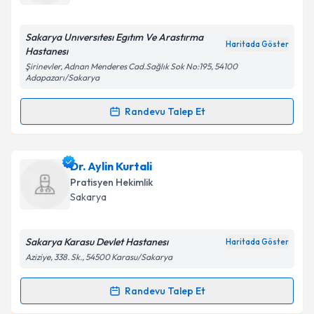
E-posta Adresiniz
Sakarya Unıversıtesı Egıtım Ve Arastırma
Haritada Göster
Hastanesı
Şirinevler, Adnan Menderes Cad.Sağlık Sok No:195, 54100
Adapazarı/Sakarya
Kişisel verilerimin işlenmesine ilişkin
Aydınlatma
Metni
'ni okudum ve kişisel verilerimin belirtilen
Randevu Talep Et
kapsamda işlenmesini kabul ediyorum.
Randevu Takvimi Talebi
Takvim Talebini Gönder
Dr. Ali Subaşı
için randevu takvimi talebi oluşturun.
Dr. Aylin Kurtali
Size bu uzmandan randevu almanız için bir takvim
Pratisyen Hekimlik
hazırlandığında e-posta ile bilgilendireceğiz.
Sakarya
E-posta Adresiniz
Sakarya Karasu Devlet Hastanesı
Haritada Göster
Aziziye, 338. Sk., 54500 Karasu/Sakarya
Kişisel verilerimin işlenmesine ilişkin
Aydınlatma
Randevu Talep Et
Randevu Takvimi Talebi
Metni
'ni okudum ve kişisel verilerimin belirtilen