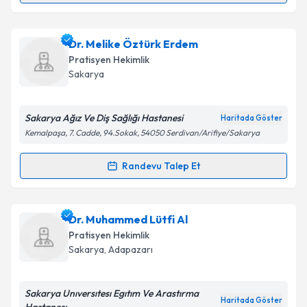
Takvim Talebini Gönder
Dr. Mehmet Tevdik
için randevu takvimi talebi
Dr. Melike Öztürk Erdem
oluşturun. Size bu uzmandan randevu almanız için bir
Pratisyen Hekimlik
takvim hazırlandığında e-posta ile bilgilendireceğiz.
Sakarya
E-posta Adresiniz
Sakarya Ağız Ve Diş Sağlığı Hastanesi
Haritada Göster
Kemalpaşa, 7. Cadde, 94.Sokak, 54050 Serdivan/Arifiye/Sakarya
Kişisel verilerimin işlenmesine ilişkin
Aydınlatma
Randevu Talep Et
Randevu Takvimi Talebi
Metni
'ni okudum ve kişisel verilerimin belirtilen
kapsamda işlenmesini kabul ediyorum.
Dr. Melike Öztürk Erdem
için randevu takvimi talebi
Dr. Muhammed Lütfi Al
oluşturun. Size bu uzmandan randevu almanız için bir
Takvim Talebini Gönder
Pratisyen Hekimlik
takvim hazırlandığında e-posta ile bilgilendireceğiz.
Sakarya
, Adapazarı
E-posta Adresiniz
Sakarya Unıversıtesı Egıtım Ve Arastırma
Haritada Göster