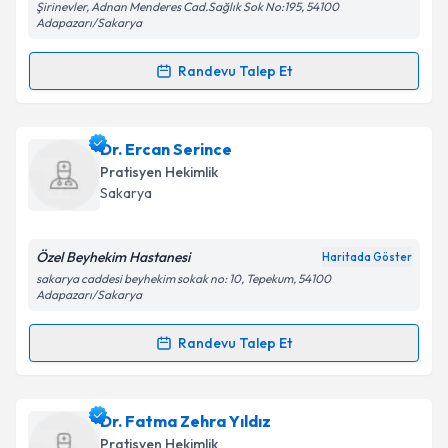
Şirinevler, Adnan Menderes Cad.Sağlık Sok No:195, 54100
Adapazarı/Sakarya
Kişisel verilerimin işlenmesine ilişkin
Aydınlatma
Metni
'ni okudum ve kişisel verilerimin belirtilen
Randevu Talep Et
kapsamda işlenmesini kabul ediyorum.
Randevu Takvimi Talebi
Takvim Talebini Gönder
Dr. Ercan Günenç
için randevu takvimi talebi
Dr. Ercan Serince
oluşturun. Size bu uzmandan randevu almanız için bir
Pratisyen Hekimlik
takvim hazırlandığında e-posta ile bilgilendireceğiz.
Sakarya
E-posta Adresiniz
Özel Beyhekim Hastanesi
Haritada Göster
sakarya caddesi beyhekim sokak no: 10, Tepekum, 54100
Adapazarı/Sakarya
Kişisel verilerimin işlenmesine ilişkin
Aydınlatma
Randevu Talep Et
Metni
'ni okudum ve kişisel verilerimin belirtilen
Randevu Takvimi Talebi
kapsamda işlenmesini kabul ediyorum.
Dr. Ercan Serince
için randevu takvimi talebi
Dr. Fatma Zehra Yıldız
Takvim Talebini Gönder
oluşturun. Size bu uzmandan randevu almanız için bir
Pratisyen Hekimlik