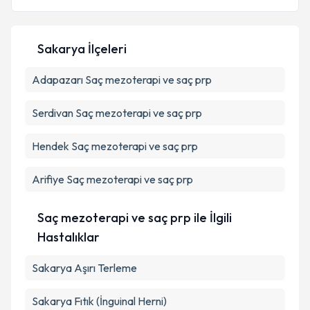
Kişisel verilerimin işlenmesine ilişkin
Aydınlatma
Metni
'ni okudum ve kişisel verilerimin belirtilen
Sakarya İlçeleri
kapsamda işlenmesini kabul ediyorum.
Adapazarı
Saç mezoterapi ve saç prp
Takvim Talebini Gönder
Serdivan
Saç mezoterapi ve saç prp
Hendek
Saç mezoterapi ve saç prp
Arifiye
Saç mezoterapi ve saç prp
Saç mezoterapi ve saç prp ile İlgili
Hastalıklar
Sakarya Aşırı Terleme
Sakarya Fıtık (İnguinal Herni)