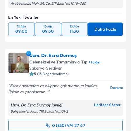
Arabacıalanı Mah. 54. Cd. 3/F Blok No: 101 54050
En Yakın Saatler
10 Ağu
10 Ağu
10 Ağu
Daha Fazla
09:00
09:30
11:30
Uzm. Dr. Esra Durmuş
Geleneksel ve Tamamlayıcı Tıp
+
1
diğer
Sakarya
, Serdivan
5
(
15
Değerlendirme)
Esra hocamdan ve ekipden çok memnun kaldım.
Devamı
İlginiz ve çabalarınız...
Uzm. Dr. Esra Durmuş Kliniği
Haritada Göster
Bahçelievler Mah. 719.Sokak No:101/2
0 (850) 474 27 67
Randevu Takvimi Talebi