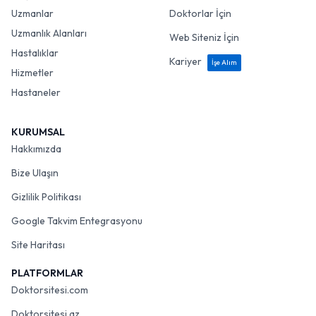
Uzmanlar
Doktorlar İçin
Uzmanlık Alanları
Web Siteniz İçin
Hastalıklar
Kariyer
İşe Alım
Hizmetler
Hastaneler
KURUMSAL
Hakkımızda
Bize Ulaşın
Gizlilik Politikası
Google Takvim Entegrasyonu
Site Haritası
PLATFORMLAR
Doktorsitesi.com
Doktorsitesi.az