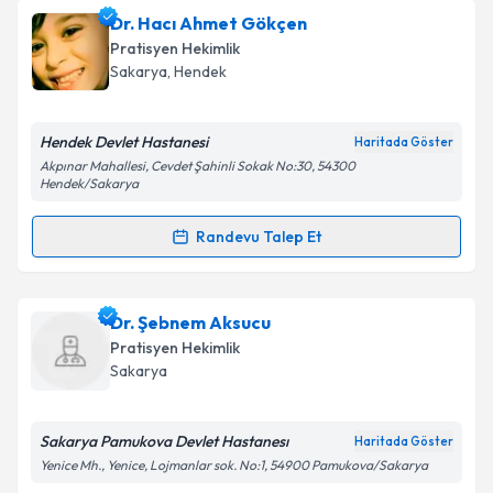
Dr. İsmail Hakkı Gülaçtı
için randevu takvimi talebi
Dr. Hacı Ahmet Gökçen
Takvim Talebini Gönder
oluşturun. Size bu uzmandan randevu almanız için bir
Pratisyen Hekimlik
takvim hazırlandığında e-posta ile bilgilendireceğiz.
Sakarya
, Hendek
E-posta Adresiniz
Hendek Devlet Hastanesi
Haritada Göster
Akpınar Mahallesi, Cevdet Şahinli Sokak No:30, 54300
Hendek/Sakarya
Kişisel verilerimin işlenmesine ilişkin
Aydınlatma
Randevu Talep Et
Metni
'ni okudum ve kişisel verilerimin belirtilen
Randevu Takvimi Talebi
kapsamda işlenmesini kabul ediyorum.
Dr. Hacı Ahmet Gökçen
için randevu takvimi talebi
Dr. Şebnem Aksucu
Takvim Talebini Gönder
oluşturun. Size bu uzmandan randevu almanız için bir
Pratisyen Hekimlik
takvim hazırlandığında e-posta ile bilgilendireceğiz.
Sakarya
E-posta Adresiniz
Sakarya Pamukova Devlet Hastanesı
Haritada Göster
Yenice Mh., Yenice, Lojmanlar sok. No:1, 54900 Pamukova/Sakarya