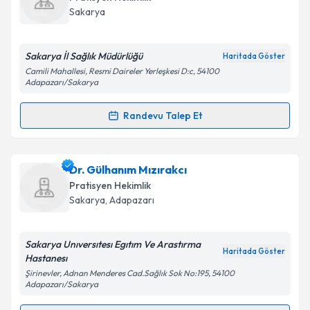
takvim hazırlandığında e-posta ile bilgilendireceğiz.
Sakarya
E-posta Adresiniz
Sakarya İl Sağlık Müdürlüğü
Haritada Göster
Camili Mahallesi, Resmi Daireler Yerleşkesi D:c, 54100
Adapazarı/Sakarya
Kişisel verilerimin işlenmesine ilişkin
Aydınlatma
Randevu Talep Et
Metni
'ni okudum ve kişisel verilerimin belirtilen
Randevu Takvimi Talebi
kapsamda işlenmesini kabul ediyorum.
Dr. Fatma Zehra Yıldız
için randevu takvimi talebi
Dr. Gülhanım Mızırakcı
Takvim Talebini Gönder
oluşturun. Size bu uzmandan randevu almanız için bir
Pratisyen Hekimlik
takvim hazırlandığında e-posta ile bilgilendireceğiz.
Sakarya
, Adapazarı
E-posta Adresiniz
Sakarya Unıversıtesı Egıtım Ve Arastırma
Haritada Göster
Hastanesı
Şirinevler, Adnan Menderes Cad.Sağlık Sok No:195, 54100
Adapazarı/Sakarya
Kişisel verilerimin işlenmesine ilişkin
Aydınlatma
Metni
'ni okudum ve kişisel verilerimin belirtilen