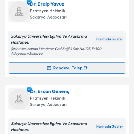
Takvim Talebini Gönder
Dr. Elif Şeker
için randevu takvimi talebi oluşturun.
Dr. Eralp Yavuz
Size bu uzmandan randevu almanız için bir takvim
Pratisyen Hekimlik
hazırlandığında e-posta ile bilgilendireceğiz.
Sakarya
, Adapazarı
E-posta Adresiniz
Sakarya Unıversıtesı Egıtım Ve Arastırma
Haritada Göster
Hastanesı
Şirinevler, Adnan Menderes Cad.Sağlık Sok No:195, 54100
Adapazarı/Sakarya
Kişisel verilerimin işlenmesine ilişkin
Aydınlatma
Metni
'ni okudum ve kişisel verilerimin belirtilen
Randevu Talep Et
kapsamda işlenmesini kabul ediyorum.
Randevu Takvimi Talebi
Takvim Talebini Gönder
Dr. Eralp Yavuz
için randevu takvimi talebi oluşturun.
Dr. Ercan Günenç
Size bu uzmandan randevu almanız için bir takvim
Pratisyen Hekimlik
hazırlandığında e-posta ile bilgilendireceğiz.
Sakarya
, Adapazarı
E-posta Adresiniz
Sakarya Unıversıtesı Egıtım Ve Arastırma
Haritada Göster
Hastanesı