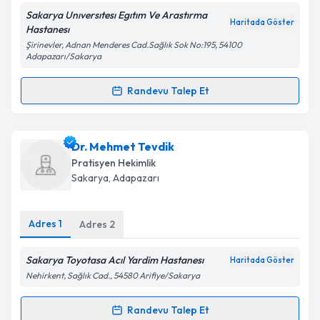
Sakarya Unıversıtesı Egıtım Ve Arastırma
Haritada Göster
Hastanesı
Şirinevler, Adnan Menderes Cad.Sağlık Sok No:195, 54100
Adapazarı/Sakarya
Kişisel verilerimin işlenmesine ilişkin
Aydınlatma
Metni
'ni okudum ve kişisel verilerimin belirtilen
Randevu Talep Et
kapsamda işlenmesini kabul ediyorum.
Randevu Takvimi Talebi
Takvim Talebini Gönder
Ass. Dr. Mehmet Ersavaş
için randevu takvimi talebi
Dr. Mehmet Tevdik
oluşturun. Size bu uzmandan randevu almanız için bir
Pratisyen Hekimlik
takvim hazırlandığında e-posta ile bilgilendireceğiz.
Sakarya
, Adapazarı
E-posta Adresiniz
Adres
1
Adres
2
Sakarya Toyotasa Acıl Yardim Hastanesı
Haritada Göster
Kişisel verilerimin işlenmesine ilişkin
Aydınlatma
Nehirkent, Sağlık Cad., 54580 Arifiye/Sakarya
Metni
'ni okudum ve kişisel verilerimin belirtilen
kapsamda işlenmesini kabul ediyorum.
Randevu Talep Et
Randevu Takvimi Talebi