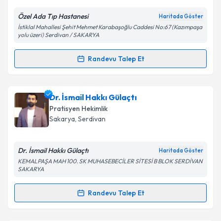
E-posta Adresiniz
Özel Ada Tıp Hastanesi
Haritada Göster
İstiklal Mahallesi Şehit Mehmet Karabaşoğlu Caddesi No:67 (Kazımpaşa
yolu üzeri) Serdivan / SAKARYA
Kişisel verilerimin işlenmesine ilişkin
Aydınlatma
Randevu Talep Et
Metni
'ni okudum ve kişisel verilerimin belirtilen
Randevu Takvimi Talebi
kapsamda işlenmesini kabul ediyorum.
Dr. Mustafa Yalaz
için randevu takvimi talebi
Dr. İsmail Hakkı Gülaçtı
Takvim Talebini Gönder
oluşturun. Size bu uzmandan randevu almanız için bir
Pratisyen Hekimlik
takvim hazırlandığında e-posta ile bilgilendireceğiz.
Sakarya
, Serdivan
E-posta Adresiniz
Dr. İsmail Hakkı Gülaçtı
Haritada Göster
KEMALPAŞA MAH 100. SK MUHASEBECİLER SİTESİ B BLOK SERDİVAN
SAKARYA
Kişisel verilerimin işlenmesine ilişkin
Aydınlatma
Randevu Talep Et
Metni
'ni okudum ve kişisel verilerimin belirtilen
Randevu Takvimi Talebi
kapsamda işlenmesini kabul ediyorum.