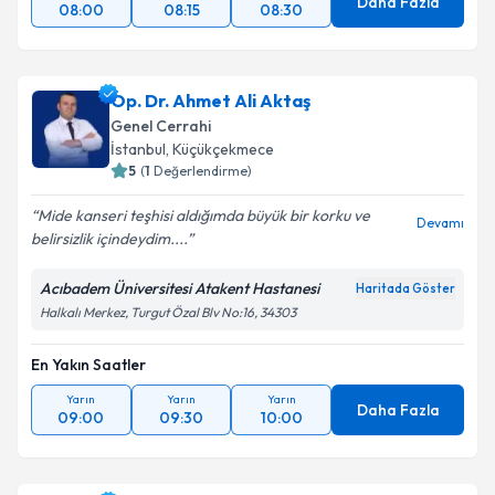
Daha Fazla
08:00
08:15
08:30
Op. Dr. Ahmet Ali Aktaş
Genel Cerrahi
İstanbul
, Küçükçekmece
5
(
1
Değerlendirme)
Mide kanseri teşhisi aldığımda büyük bir korku ve
Devamı
belirsizlik içindeydim....
Acıbadem Üniversitesi Atakent Hastanesi
Haritada Göster
Halkalı Merkez, Turgut Özal Blv No:16, 34303
En Yakın Saatler
Yarın
Yarın
Yarın
Daha Fazla
09:00
09:30
10:00