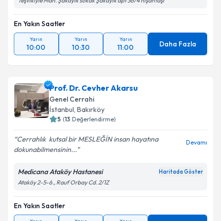
Teşvikiyle Mah. Şakayık sokak Şakayık apt 36/4 nişantaşı
En Yakın Saatler
Yarın
Yarın
Yarın
Daha Fazla
10:00
10:30
11:00
Prof. Dr. Cevher Akarsu
Genel Cerrahi
İstanbul
, Bakırköy
5
(
13
Değerlendirme)
Cerrahlık ️ kutsal bir MESLEĞİN insan hayatına
Devamı
dokunabilmensinin...
Medicana Ataköy Hastanesi
Haritada Göster
Ataköy 2-5-6., Rauf Orbay Cd. 2/1Z
En Yakın Saatler