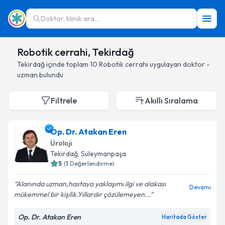
Doktor, klinik ara...
Robotik cerrahi, Tekirdağ
Tekirdağ
içinde toplam
10
Robotik cerrahi
uygulayan doktor -
uzman bulundu
Filtrele
Akıllı Sıralama
Op. Dr. Atakan Eren
Üroloji
Tekirdağ
, Süleymanpaşa
5
(
1
Değerlendirme)
Alanında uzman,hastaya yaklaşımı ilgi ve alakası
Devamı
mükemmel bir kişilik.Yıllardır çözülemeyen...
Op. Dr. Atakan Eren
Haritada Göster