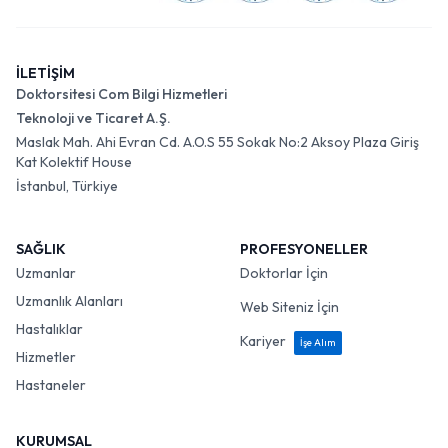
İLETİŞİM
Doktorsitesi Com Bilgi Hizmetleri
Teknoloji ve Ticaret A.Ş.
Maslak Mah. Ahi Evran Cd. A.O.S 55 Sokak No:2 Aksoy Plaza Giriş
Kat Kolektif House
İstanbul, Türkiye
SAĞLIK
PROFESYONELLER
Uzmanlar
Doktorlar İçin
Uzmanlık Alanları
Web Siteniz İçin
Hastalıklar
Kariyer
İşe Alım
Hizmetler
Hastaneler
KURUMSAL