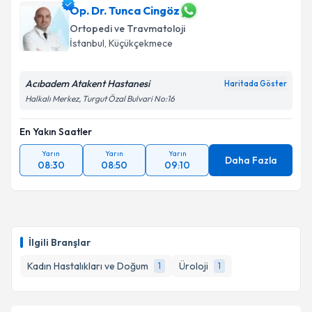
Op. Dr. Tunca Cingöz
Ortopedi ve Travmatoloji
İstanbul
, Küçükçekmece
Acıbadem Atakent Hastanesi
Haritada Göster
Halkalı Merkez, Turgut Özal Bulvari No:16
En Yakın Saatler
Yarın
Yarın
Yarın
Daha Fazla
08:30
08:50
09:10
İlgili Branşlar
Kadın Hastalıkları ve Doğum
Üroloji
1
1