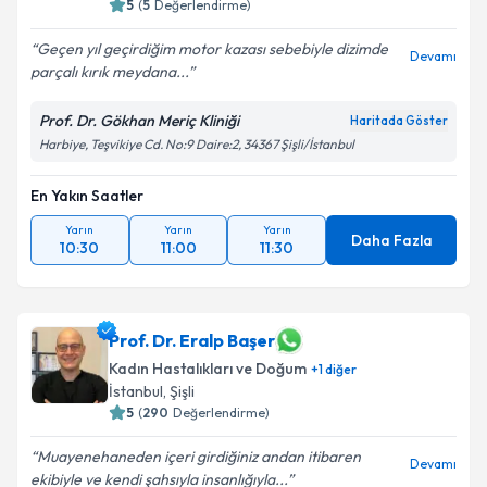
5
(
5
Değerlendirme)
Geçen yıl geçirdiğim motor kazası sebebiyle dizimde
Devamı
parçalı kırık meydana...
Prof. Dr. Gökhan Meriç Kliniği
Haritada Göster
Harbiye, Teşvikiye Cd. No:9 Daire:2, 34367 Şişli/İstanbul
En Yakın Saatler
Yarın
Yarın
Yarın
Daha Fazla
10:30
11:00
11:30
Prof. Dr. Eralp Başer
Kadın Hastalıkları ve Doğum
+
1
diğer
İstanbul
, Şişli
5
(
290
Değerlendirme)
Muayenehaneden içeri girdiğiniz andan itibaren
Devamı
ekibiyle ve kendi şahsıyla insanlığıyla...