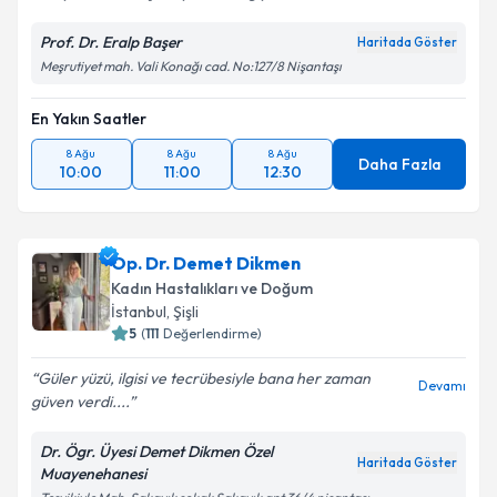
Prof. Dr. Eralp Başer
Haritada Göster
Meşrutiyet mah. Vali Konağı cad. No:127/8 Nişantaşı
En Yakın Saatler
8 Ağu
8 Ağu
8 Ağu
Daha Fazla
10:00
11:00
12:30
Op. Dr. Demet Dikmen
Kadın Hastalıkları ve Doğum
İstanbul
, Şişli
5
(
111
Değerlendirme)
Güler yüzü, ilgisi ve tecrübesiyle bana her zaman
Devamı
güven verdi....
Dr. Ögr. Üyesi Demet Dikmen Özel
Haritada Göster
Muayenehanesi