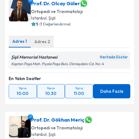
Prof. Dr. Olcay Güler
E-posta Adresiniz
Ortopedi ve Travmatoloji
İstanbul
, Şişli
5
(
1
Değerlendirme)
Kişisel verilerimin işlenmesine ilişkin
Aydınlatma
Adres
1
Adres
2
Metni
'ni okudum ve kişisel verilerimin belirtilen
kapsamda işlenmesini kabul ediyorum.
Şişli Memorial Hastanesi
Haritada Göster
Kaptan Paşa Mah. Piyale Paşa Bulv, Okmeydanı Cd. No: 4
Takvim Talebini Gönder
En Yakın Saatler
Yarın
Yarın
Yarın
Daha Fazla
10:00
10:30
11:00
Prof. Dr. Gökhan Meriç
Ortopedi ve Travmatoloji
İstanbul
, Şişli