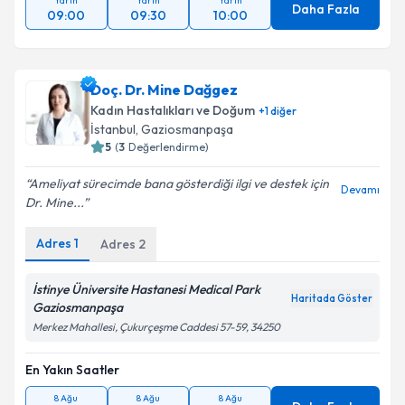
Yarın
Yarın
Yarın
Daha Fazla
09:00
09:30
10:00
Doç. Dr. Mine Dağgez
Kadın Hastalıkları ve Doğum
+
1
diğer
İstanbul
, Gaziosmanpaşa
5
(
3
Değerlendirme)
Ameliyat sürecimde bana gösterdiği ilgi ve destek için
Devamı
Dr. Mine...
Adres
1
Adres
2
İstinye Üniversite Hastanesi Medical Park
Haritada Göster
Gaziosmanpaşa
Merkez Mahallesi, Çukurçeşme Caddesi 57-59, 34250
En Yakın Saatler
8 Ağu
8 Ağu
8 Ağu