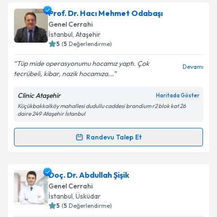
Prof. Dr. Ahmet Ziya Balta
için randevu takvimi
Prof. Dr. Hacı Mehmet Odabaşı
talebi oluşturun. Size bu uzmandan randevu almanız
Genel Cerrahi
için bir takvim hazırlandığında e-posta ile
İstanbul
, Ataşehir
bilgilendireceğiz.
5
(
5
Değerlendirme)
E-posta Adresiniz
Tüp mide operasyonumu hocamız yaptı. Çok
Devamı
tecrübeli, kibar, nazik hocamıza...
Clinic Ataşehir
Haritada Göster
Küçükbakkalköy mahallesi dudullu caddesi brandium r2 blok kat 26
Kişisel verilerimin işlenmesine ilişkin
Aydınlatma
daire 249 Ataşehir İstanbul
Metni
'ni okudum ve kişisel verilerimin belirtilen
kapsamda işlenmesini kabul ediyorum.
Randevu Talep Et
Randevu Takvimi Talebi
Takvim Talebini Gönder
Prof. Dr. Hacı Mehmet Odabaşı
için randevu
Doç. Dr. Abdullah Şişik
takvimi talebi oluşturun. Size bu uzmandan randevu
Genel Cerrahi
almanız için bir takvim hazırlandığında e-posta ile
İstanbul
, Üsküdar
bilgilendireceğiz.
5
(
5
Değerlendirme)