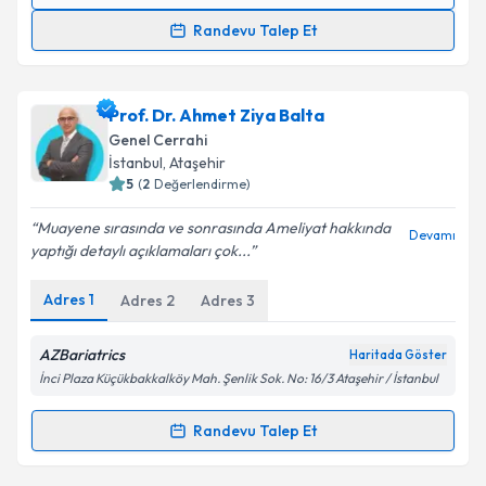
Randevu Takvimi Talebi
Randevu Talep Et
Prof. Dr. Bilgi Baca
için randevu takvimi talebi
oluşturun. Size bu uzmandan randevu almanız için bir
Prof. Dr. Ahmet Ziya Balta
takvim hazırlandığında e-posta ile bilgilendireceğiz.
Genel Cerrahi
E-posta Adresiniz
İstanbul
, Ataşehir
5
(
2
Değerlendirme)
Muayene sırasında ve sonrasında Ameliyat hakkında
Devamı
yaptığı detaylı açıklamaları çok...
Kişisel verilerimin işlenmesine ilişkin
Aydınlatma
Metni
'ni okudum ve kişisel verilerimin belirtilen
Adres
1
Adres
2
Adres
3
kapsamda işlenmesini kabul ediyorum.
AZBariatrics
Haritada Göster
Takvim Talebini Gönder
İnci Plaza Küçükbakkalköy Mah. Şenlik Sok. No: 16/3 Ataşehir / İstanbul
Randevu Talep Et
Randevu Takvimi Talebi