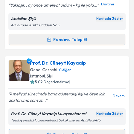
E-posta Adresiniz
Devamı
Yaklaşık , ay önce ameliyat oldum - kg ile yola...
Abdullah Şişik
Haritada Göster
Altunizade, Kısıklı Caddesi No:5
Kişisel verilerimin işlenmesine ilişkin
Aydınlatma
Metni
'ni okudum ve kişisel verilerimin belirtilen
Randevu Talep Et
Randevu Takvimi Talebi
kapsamda işlenmesini kabul ediyorum.
Doç. Dr. Abdullah Şişik
için randevu takvimi talebi
Prof. Dr. Cüneyt Kayaalp
Takvim Talebini Gönder
oluşturun. Size bu uzmandan randevu almanız için bir
Genel Cerrahi
+
1
diğer
takvim hazırlandığında e-posta ile bilgilendireceğiz.
İstanbul
, Şişli
5
(
12
Değerlendirme)
E-posta Adresiniz
Ameliyat sürecimde bana gösterdiği ilgi ve özen için
Devamı
doktoruma sonsuz...
Prof. Dr. Cüneyt Kayaalp Muayenehanesi
Haritada Göster
Kişisel verilerimin işlenmesine ilişkin
Aydınlatma
Teşfikiye mah.Hacıeminefendi Sokak Eserim Apt.No.64/6
Metni
'ni okudum ve kişisel verilerimin belirtilen
kapsamda işlenmesini kabul ediyorum.