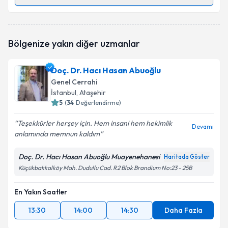
Randevu Takvimi Talebi
Op. Dr. Vahit Mutlu
için randevu takvimi talebi
Bölgenize yakın diğer uzmanlar
oluşturun. Size bu uzmandan randevu almanız için bir
takvim hazırlandığında e-posta ile bilgilendireceğiz.
Doç. Dr. Hacı Hasan Abuoğlu
E-posta Adresiniz
Genel Cerrahi
İstanbul
, Ataşehir
5
(
34
Değerlendirme)
Teşekkürler herşey için. Hem insani hem hekimlik
Kişisel verilerimin işlenmesine ilişkin
Aydınlatma
Devamı
anlamında memnun kaldım
Metni
'ni okudum ve kişisel verilerimin belirtilen
kapsamda işlenmesini kabul ediyorum.
Doç. Dr. Hacı Hasan Abuoğlu Muayenehanesi
Haritada Göster
Küçükbakkalköy Mah. Dudullu Cad. R2 Blok Brandium No:23 - 25B
Takvim Talebini Gönder
En Yakın Saatler
13:30
14:00
14:30
Daha Fazla