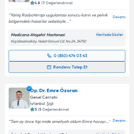
4.8
(
7
Değerlendirme)
Yanlış Radyoterapi uygulaması sonucu karın ve pelvik
Devamı
bölgemdeki hasarlar sebebiyle...
Kişisel verilerimin işlenmesine ilişkin
Aydınlatma
Metni
'ni okudum ve kişisel verilerimin belirtilen
Medicana Ataşehir Hastanesi
Haritada Göster
kapsamda işlenmesini kabul ediyorum.
Küçükbakkalköy, Vedat Günyol Cd. No:24, 34750
Takvim Talebini Gönder
0 (850) 474 03 43
Randevu Takvimi Talebi
Randevu Talep Et
Op. Dr. Babek Tabandeh
için randevu takvimi talebi
oluşturun. Size bu uzmandan randevu almanız için bir
Op. Dr. Emre Özoran
takvim hazırlandığında e-posta ile bilgilendireceğiz.
Genel Cerrahi
E-posta Adresiniz
İstanbul
, Şişli
5
(
5
Değerlendirme)
Devamı
Tam ay önce tüp mide ameliyatı oldum Emre hocayı...
Kişisel verilerimin işlenmesine ilişkin
Aydınlatma