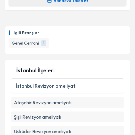
Randevu Talep Et
Randevu Takvimi Talebi
Takvim Talebini Gönder
Prof. Dr. Cüneyt Kayaalp
için randevu takvimi talebi
oluşturun. Size bu uzmandan randevu almanız için bir
İlgili Branşlar
takvim hazırlandığında e-posta ile bilgilendireceğiz.
Genel Cerrahi
1
E-posta Adresiniz
İstanbul İlçeleri
Kişisel verilerimin işlenmesine ilişkin
Aydınlatma
Metni
'ni okudum ve kişisel verilerimin belirtilen
İstanbul
Revizyon ameliyatı
kapsamda işlenmesini kabul ediyorum.
Ataşehir
Revizyon ameliyatı
Takvim Talebini Gönder
Şişli
Revizyon ameliyatı
Üsküdar
Revizyon ameliyatı