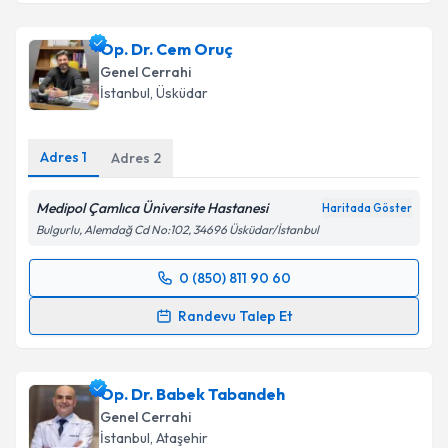
Op. Dr. Cem Oruç
Genel Cerrahi
İstanbul
, Üsküdar
Adres
1
Adres
2
Medipol Çamlıca Üniversite Hastanesi
Haritada Göster
Bulgurlu, Alemdağ Cd No:102, 34696 Üsküdar/İstanbul
0 (850) 811 90 60
Randevu Takvimi Talebi
Randevu Talep Et
Op. Dr. Cem Oruç
için randevu takvimi talebi
oluşturun. Size bu uzmandan randevu almanız için bir
Op. Dr. Babek Tabandeh
takvim hazırlandığında e-posta ile bilgilendireceğiz.
Genel Cerrahi
E-posta Adresiniz
İstanbul
, Ataşehir