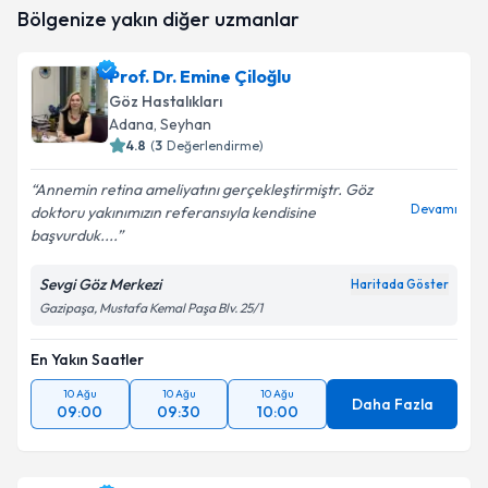
Op. Dr. Mehmet Cunudi Dağlı
için randevu takvimi
Bölgenize yakın diğer uzmanlar
talebi oluşturun. Size bu uzmandan randevu almanız
için bir takvim hazırlandığında e-posta ile
bilgilendireceğiz.
Prof. Dr. Emine Çiloğlu
Göz Hastalıkları
E-posta Adresiniz
Adana
, Seyhan
4.8
(
3
Değerlendirme)
Annemin retina ameliyatını gerçekleştirmiştr. Göz
Devamı
doktoru yakınımızın referansıyla kendisine
Kişisel verilerimin işlenmesine ilişkin
Aydınlatma
başvurduk....
Metni
'ni okudum ve kişisel verilerimin belirtilen
kapsamda işlenmesini kabul ediyorum.
Sevgi Göz Merkezi
Haritada Göster
Gazipaşa, Mustafa Kemal Paşa Blv. 25/1
Takvim Talebini Gönder
En Yakın Saatler
10 Ağu
10 Ağu
10 Ağu
Daha Fazla
09:00
09:30
10:00