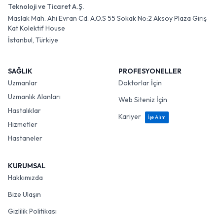
Teknoloji ve Ticaret A.Ş.
Maslak Mah. Ahi Evran Cd. A.O.S 55 Sokak No:2 Aksoy Plaza Giriş
Kat Kolektif House
İstanbul, Türkiye
SAĞLIK
PROFESYONELLER
Uzmanlar
Doktorlar İçin
Uzmanlık Alanları
Web Siteniz İçin
Hastalıklar
Kariyer
İşe Alım
Hizmetler
Hastaneler
KURUMSAL
Hakkımızda
Bize Ulaşın
Gizlilik Politikası