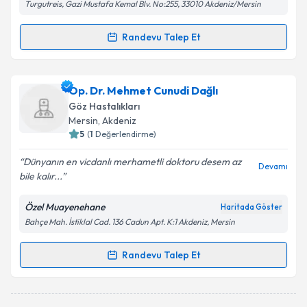
Turgutreis, Gazi Mustafa Kemal Blv. No:255, 33010 Akdeniz/Mersin
Randevu Talep Et
Randevu Takvimi Talebi
Op. Dr. İdil Göksel
için randevu takvimi talebi
Op. Dr. Mehmet Cunudi Dağlı
oluşturun. Size bu uzmandan randevu almanız için bir
Göz Hastalıkları
takvim hazırlandığında e-posta ile bilgilendireceğiz.
Mersin
, Akdeniz
5
(
1
Değerlendirme)
E-posta Adresiniz
Dünyanın en vicdanlı merhametli doktoru desem az
Devamı
bile kalır...
Özel Muayenehane
Haritada Göster
Kişisel verilerimin işlenmesine ilişkin
Aydınlatma
Bahçe Mah. İstiklal Cad. 136 Cadun Apt. K:1 Akdeniz, Mersin
Metni
'ni okudum ve kişisel verilerimin belirtilen
kapsamda işlenmesini kabul ediyorum.
Randevu Talep Et
Randevu Takvimi Talebi
Takvim Talebini Gönder