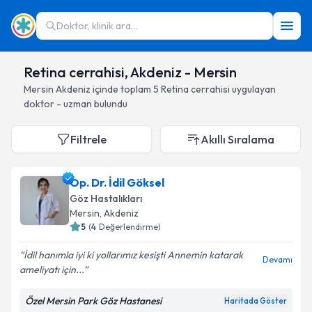
Doktor, klinik ara...
Retina cerrahisi, Akdeniz - Mersin
Mersin
Akdeniz
içinde toplam
5
Retina cerrahisi
uygulayan
doktor - uzman bulundu
Filtrele
Akıllı Sıralama
Op. Dr. İdil Göksel
Göz Hastalıkları
Mersin
, Akdeniz
5
(
4
Değerlendirme)
İdil hanımla iyi ki yollarımız kesişti Annemin katarak
Devamı
ameliyatı için...
Özel Mersin Park Göz Hastanesi
Haritada Göster