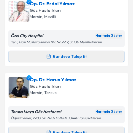
Op. Dr. Erdal Yılmaz
Göz Hastalıkları
Mersin
, Mezitli
Özel City Hospital
Haritada Göster
Yeni, Gazi Mustafa Kemal Blv. No:669, 33330 Mezitli/Mersin
Randevu Talep Et
Randevu Takvimi Talebi
Op. Dr. Erdal Yılmaz
için randevu takvimi talebi
Op. Dr. Harun Yılmaz
oluşturun. Size bu uzmandan randevu almanız için bir
Göz Hastalıkları
takvim hazırlandığında e-posta ile bilgilendireceğiz.
Mersin
, Tarsus
E-posta Adresiniz
Tarsus Maya Göz Hastanesi
Haritada Göster
Öğretmenler, 2903. Sk. No:9 D:No:9, 33440 Tarsus/Mersin
Kişisel verilerimin işlenmesine ilişkin
Aydınlatma
Randevu Talep Et