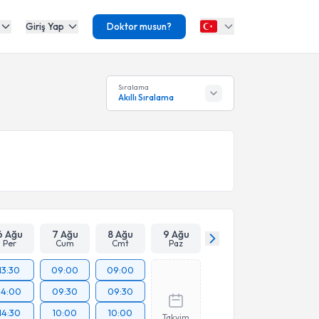
Giriş Yap
Doktor musun?
Sıralama
Akıllı Sıralama
6 Ağu
7 Ağu
8 Ağu
9 Ağu
Per
Cum
Cmt
Paz
13:30
09:00
09:00
14:00
09:30
09:30
14:30
10:00
10:00
Takvim