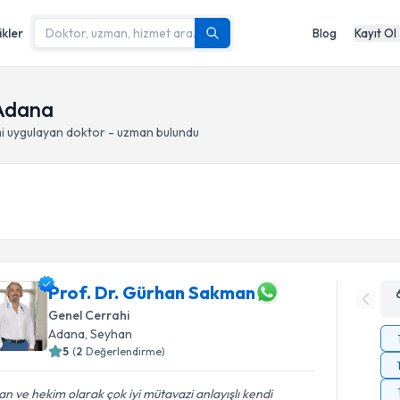
ikler
Blog
Kayıt Ol
 Adana
i
uygulayan doktor - uzman bulundu
Prof. Dr. Gürhan Sakman
Genel Cerrahi
Adana
, Seyhan
5
(
2
Değerlendirme)
an ve hekim olarak çok iyi mütavazi anlayışlı kendi