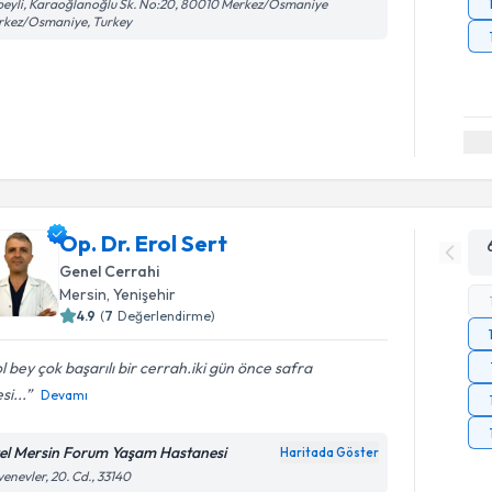
beyli, Karaoğlanoğlu Sk. No:20, 80010 Merkez/Osmaniye
rkez/Osmaniye, Turkey
Op. Dr. Erol Sert
Genel Cerrahi
Mersin
, Yenişehir
4.9
(
7
Değerlendirme)
l bey çok başarılı bir cerrah.iki gün önce safra
si...
Devamı
el Mersin Forum Yaşam Hastanesi
Haritada Göster
enevler, 20. Cd., 33140