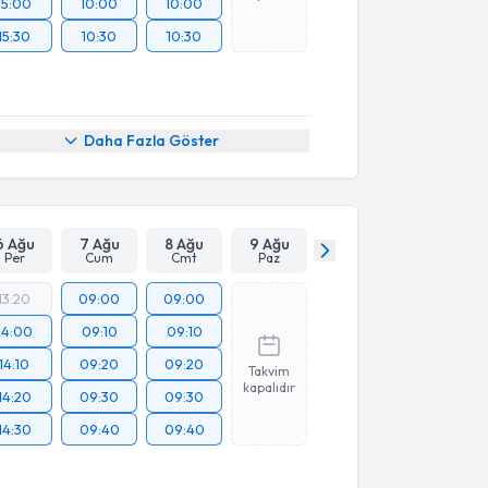
15:00
10:00
10:00
15:30
10:30
10:30
Daha Fazla Göster
6 Ağu
7 Ağu
8 Ağu
9 Ağu
Per
Cum
Cmt
Paz
13:20
09:00
09:00
14:00
09:10
09:10
14:10
09:20
09:20
Takvim
kapalıdır
14:20
09:30
09:30
14:30
09:40
09:40