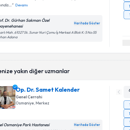
ında...
Devamı
of. Dr. Gürhan Sakman Özel
Haritada Göster
ayenehanesi
arlı Mah. 61027 Sk. Sunar Nuri Çomu İş Merkezi A Blok K: 5 No:55
yhan Adana
enize yakın diğer uzmanlar
Op. Dr. Samet Kalender
Genel Cerrahi
Osmaniye
, Merkez
el Osmaniye Park Hastanesi
Haritada Göster