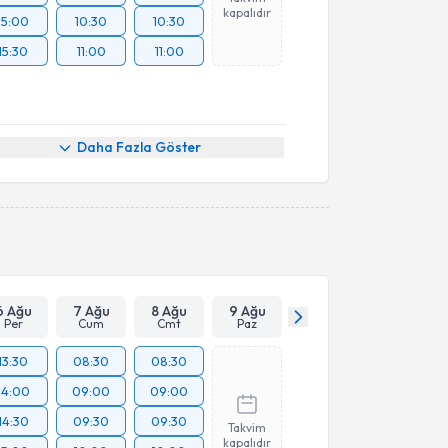
kapalıdır
15:00
10:30
10:30
15:30
11:00
11:00
Daha Fazla Göster
6 Ağu
7 Ağu
8 Ağu
9 Ağu
Per
Cum
Cmt
Paz
13:30
08:30
08:30
14:00
09:00
09:00
14:30
09:30
09:30
Takvim
kapalıdır