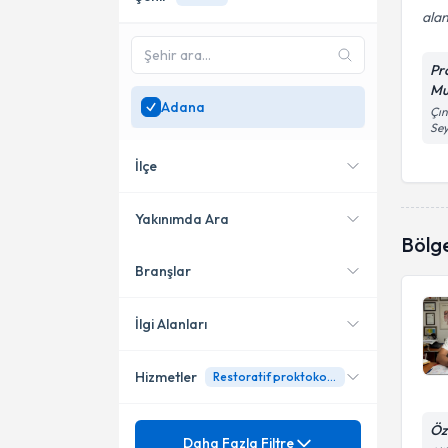
alan
Pr
Mu
Adana
Çın
Se
İlçe
Yakınımda Ara
Bölg
Branşlar
Konumuma yakın uzmanları
Seyhan
göster
İlgi Alanları
Hizmetler
Restoratif proktokolektomi
Genel Cerrahi
Öz
Mezuniyet
Adrenal Bezi
Daha Fazla Filtre