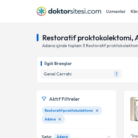
Uzmanlar
Klin
Restoratif proktokolektomi,
Adana
içinde toplam
3
Restoratif proktokolektom
İlgili Branşlar
Genel Cerrahi
1
Aktif Filtreler
Restoratif proktokolektomi
Adana
İns
Şehir
Adana