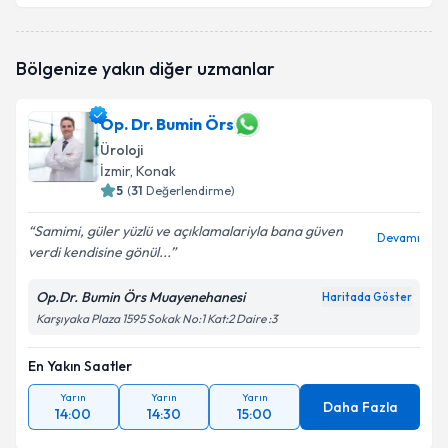
Prof. Dr. Burak Turna
için randevu takvimi talebi
Bölgenize yakın diğer uzmanlar
oluşturun. Size bu uzmandan randevu almanız için bir
takvim hazırlandığında e-posta ile bilgilendireceğiz.
Op. Dr. Bumin Örs
E-posta Adresiniz
Üroloji
İzmir
, Konak
5
(
31
Değerlendirme)
Kişisel verilerimin işlenmesine ilişkin
Aydınlatma
Samimi, güler yüzlü ve açıklamalariyla bana güven
Devamı
Metni
'ni okudum ve kişisel verilerimin belirtilen
verdi kendisine gönül...
kapsamda işlenmesini kabul ediyorum.
Op.Dr. Bumin Örs Muayenehanesi
Haritada Göster
Karşıyaka Plaza 1595 Sokak No:1 Kat:2 Daire :3
Takvim Talebini Gönder
En Yakın Saatler
Yarın
Yarın
Yarın
Daha Fazla
14:00
14:30
15:00