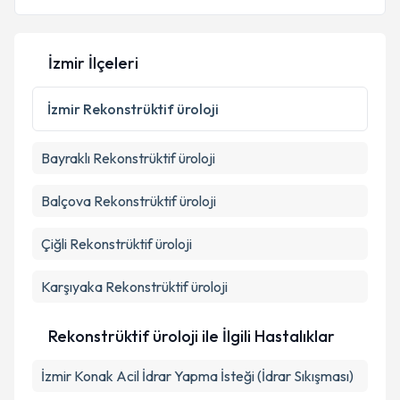
İzmir İlçeleri
Kişisel verilerimin işlenmesine ilişkin
Aydınlatma
Metni
'ni okudum ve kişisel verilerimin belirtilen
İzmir
Rekonstrüktif üroloji
kapsamda işlenmesini kabul ediyorum.
Bayraklı
Rekonstrüktif üroloji
Takvim Talebini Gönder
Balçova
Rekonstrüktif üroloji
Çiğli
Rekonstrüktif üroloji
Karşıyaka
Rekonstrüktif üroloji
Rekonstrüktif üroloji ile İlgili Hastalıklar
İzmir Konak Acil İdrar Yapma İsteği (İdrar Sıkışması)