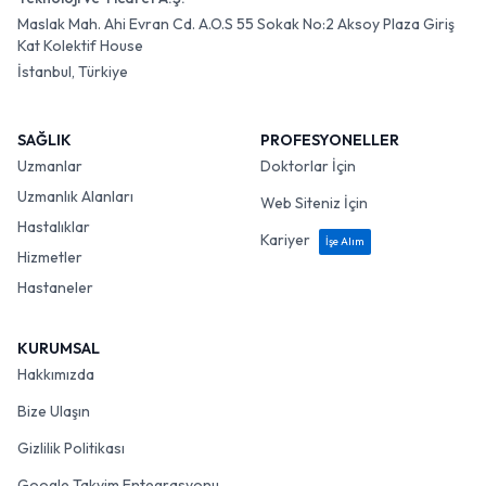
Maslak Mah. Ahi Evran Cd. A.O.S 55 Sokak No:2 Aksoy Plaza Giriş
Kat Kolektif House
İstanbul, Türkiye
SAĞLIK
PROFESYONELLER
Uzmanlar
Doktorlar İçin
Uzmanlık Alanları
Web Siteniz İçin
Hastalıklar
Kariyer
İşe Alım
Hizmetler
Hastaneler
KURUMSAL
Hakkımızda
Bize Ulaşın
Gizlilik Politikası
Google Takvim Entegrasyonu