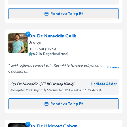
Metni
'ni okudum ve kişisel verilerimin belirtilen
kapsamda işlenmesini kabul ediyorum.
Randevu Talep Et
Randevu Takvimi Talebi
Takvim Talebini Gönder
Prof. Dr. Ozan Bozkurt
için randevu takvimi talebi
Op. Dr. Nureddin Çelik
oluşturun. Size bu uzmandan randevu almanız için bir
Üroloji
takvim hazırlandığında e-posta ile bilgilendireceğiz.
İzmir
, Karşıyaka
4.9
(
4
Değerlendirme)
E-posta Adresiniz
aylik oğlumu sunnet etti. Kesinlikle tavsiye ediyorum .
Devamı
Cocuklara...
Op.Dr.Nureddin ÇELİK Üroloji Kliniği
Haritada Göster
Kişisel verilerimin işlenmesine ilişkin
Aydınlatma
Mavişehir Park Yaşam İş Merkezi No:32 A-Blok K:3 Ofis:A-304
Metni
'ni okudum ve kişisel verilerimin belirtilen
kapsamda işlenmesini kabul ediyorum.
Randevu Talep Et
Randevu Takvimi Talebi
Takvim Talebini Gönder
Op. Dr. Nureddin Çelik
için randevu takvimi talebi
Op. Dr. Hidayet Çoban