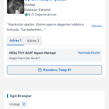
oluşturun. Size bu uzmandan randevu almanız için bir
Üroloji
takvim hazırlandığında e-posta ile bilgilendireceğiz.
Balıkesir
, Edremit
5
(
7
Değerlendirme)
E-posta Adresiniz
Harika bir doktor .Esimin sperm degerleri oldukca
Devamı
kotuydu .Tup bebekten...
Adres
1
Adres
2
Kişisel verilerimin işlenmesine ilişkin
Aydınlatma
Metni
'ni okudum ve kişisel verilerimin belirtilen
kapsamda işlenmesini kabul ediyorum.
HEALTHY Aktif Yașam Merkezi
Haritada Göster
Sezgin İnan Cad. No:A/1
Takvim Talebini Gönder
Randevu Talep Et
Randevu Takvimi Talebi
Op. Dr. Hidayet Çoban
için randevu takvimi talebi
oluşturun. Size bu uzmandan randevu almanız için bir
İlgili Branşlar
takvim hazırlandığında e-posta ile bilgilendireceğiz.
Üroloji
2
E-posta Adresiniz