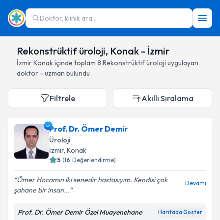
Doktor, klinik ara...
Rekonstrüktif üroloji, Konak - İzmir
İzmir
Konak
içinde toplam
8
Rekonstrüktif üroloji
uygulayan
doktor - uzman bulundu
Filtrele
Akıllı Sıralama
Prof. Dr. Ömer Demir
Üroloji
İzmir
, Konak
5
(
16
Değerlendirme)
Ömer Hocamın iki senedir hastasıyım. Kendisi çok
Devamı
şahane bir insan...
Prof. Dr. Ömer Demir Özel Muayenehane
Haritada Göster