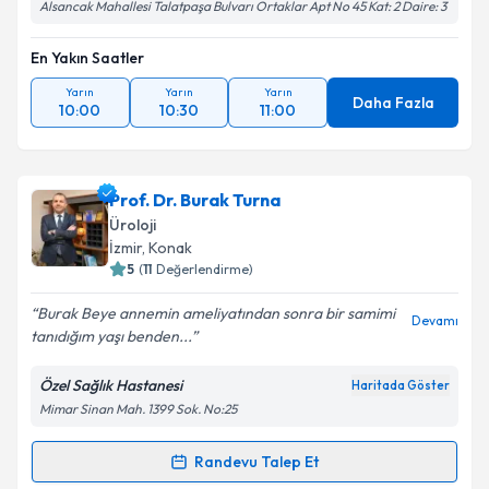
Alsancak Mahallesi Talatpaşa Bulvarı Ortaklar Apt No 45 Kat: 2 Daire: 3
En Yakın Saatler
Yarın
Yarın
Yarın
Daha Fazla
10:00
10:30
11:00
Prof. Dr. Burak Turna
Üroloji
İzmir
, Konak
5
(
11
Değerlendirme)
Burak Beye annemin ameliyatından sonra bir samimi
Devamı
tanıdığım yaşı benden...
Özel Sağlık Hastanesi
Haritada Göster
Mimar Sinan Mah. 1399 Sok. No:25
Randevu Talep Et
Randevu Takvimi Talebi