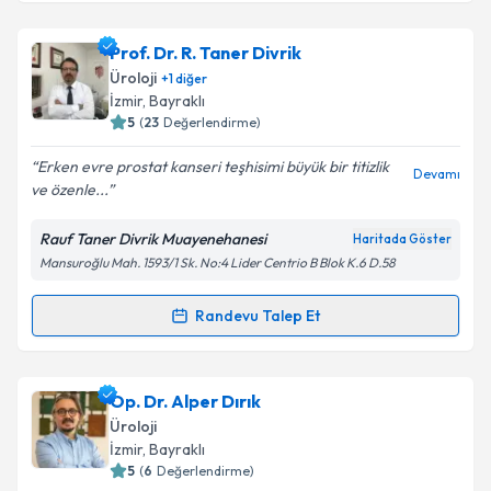
Prof. Dr. R. Taner Divrik
Üroloji
+
1
diğer
İzmir
, Bayraklı
5
(
23
Değerlendirme)
Erken evre prostat kanseri teşhisimi büyük bir titizlik
Devamı
ve özenle...
Rauf Taner Divrik Muayenehanesi
Haritada Göster
Mansuroğlu Mah. 1593/1 Sk. No:4 Lider Centrio B Blok K.6 D.58
Randevu Talep Et
Randevu Takvimi Talebi
Prof. Dr. R. Taner Divrik
için randevu takvimi talebi
Op. Dr. Alper Dırık
oluşturun. Size bu uzmandan randevu almanız için bir
Üroloji
takvim hazırlandığında e-posta ile bilgilendireceğiz.
İzmir
, Bayraklı
5
(
6
Değerlendirme)
E-posta Adresiniz