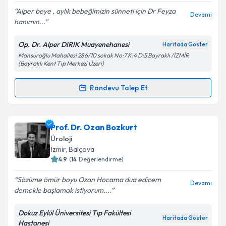
Alper beye , aylık bebeğimizin sünneti için Dr Feyza
Devamı
hanımın...
Op. Dr. Alper DIRIK Muayenehanesi
Haritada Göster
Kişisel verilerimin işlenmesine ilişkin
Aydınlatma
Mansuroğlu Mahallesi 286/10 sokak No:7 K:4 D:5 Bayraklı /İZMİR
Metni
'ni okudum ve kişisel verilerimin belirtilen
(Bayraklı Kent Tıp Merkezi Üzeri)
kapsamda işlenmesini kabul ediyorum.
Randevu Talep Et
Randevu Takvimi Talebi
Takvim Talebini Gönder
Op. Dr. Alper Dırık
için randevu takvimi talebi
Prof. Dr. Ozan Bozkurt
oluşturun. Size bu uzmandan randevu almanız için bir
Üroloji
takvim hazırlandığında e-posta ile bilgilendireceğiz.
İzmir
, Balçova
4.9
(
14
Değerlendirme)
E-posta Adresiniz
Sözüme ömür boyu Ozan Hocama dua edicem
Devamı
demekle başlamak istiyorum....
Dokuz Eylül Üniversitesi Tıp Fakültesi
Kişisel verilerimin işlenmesine ilişkin
Aydınlatma
Haritada Göster
Hastanesi