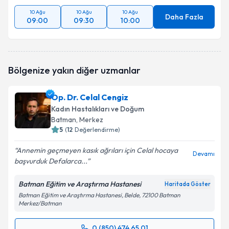
10 Ağu
10 Ağu
10 Ağu
Daha Fazla
09:00
09:30
10:00
Bölgenize yakın diğer uzmanlar
Op. Dr. Celal Cengiz
Kadın Hastalıkları ve Doğum
Batman
, Merkez
5
(
12
Değerlendirme)
Annemin geçmeyen kasık ağrıları için Celal hocaya
Devamı
başvurduk Defalarca...
Batman Eğitim ve Araştırma Hastanesi
Haritada Göster
Batman Eğitim ve Araştırma Hastanesi, Belde, 72100 Batman
Merkez/Batman
0 (850) 474 65 01