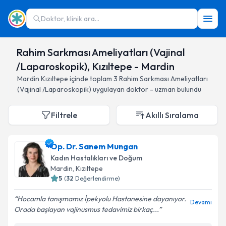
Doktor, klinik ara...
Rahim Sarkması Ameliyatları (Vajinal
/Laparoskopik), Kızıltepe - Mardin
Mardin
Kızıltepe
içinde toplam
3
Rahim Sarkması Ameliyatları
(Vajinal /Laparoskopik)
uygulayan doktor - uzman bulundu
Filtrele
Akıllı Sıralama
Op. Dr. Sanem Mungan
Kadın Hastalıkları ve Doğum
Mardin
, Kızıltepe
5
(
32
Değerlendirme)
Hocamla tanışmamız İpekyolu Hastanesine dayanıyor.
Devamı
Orada başlayan vajinusmus tedavimiz birkaç...