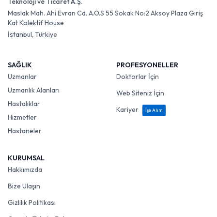
Teknoloji ve Ticaret A.Ş.
Maslak Mah. Ahi Evran Cd. A.O.S 55 Sokak No:2 Aksoy Plaza Giriş
Kat Kolektif House
İstanbul, Türkiye
SAĞLIK
PROFESYONELLER
Uzmanlar
Doktorlar İçin
Uzmanlık Alanları
Web Siteniz İçin
Hastalıklar
Kariyer
İşe Alım
Hizmetler
Hastaneler
KURUMSAL
Hakkımızda
Bize Ulaşın
Gizlilik Politikası