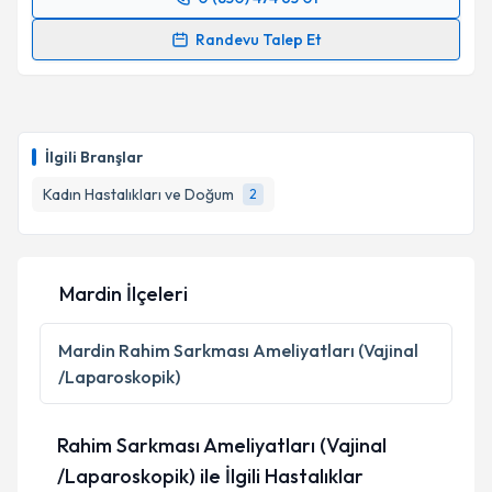
Randevu Takvimi Talebi
Randevu Talep Et
Op. Dr. Celal Cengiz
için randevu takvimi talebi
oluşturun. Size bu uzmandan randevu almanız için bir
takvim hazırlandığında e-posta ile bilgilendireceğiz.
İlgili Branşlar
E-posta Adresiniz
Kadın Hastalıkları ve Doğum
2
Kişisel verilerimin işlenmesine ilişkin
Aydınlatma
Mardin İlçeleri
Metni
'ni okudum ve kişisel verilerimin belirtilen
kapsamda işlenmesini kabul ediyorum.
Mardin
Rahim Sarkması Ameliyatları (Vajinal
/Laparoskopik)
Takvim Talebini Gönder
Rahim Sarkması Ameliyatları (Vajinal
/Laparoskopik) ile İlgili Hastalıklar