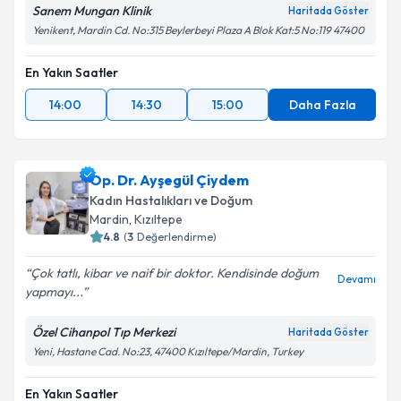
Sanem Mungan Klinik
Haritada Göster
Yenikent, Mardin Cd. No:315 Beylerbeyi Plaza A Blok Kat:5 No:119 47400
En Yakın Saatler
14:00
14:30
15:00
Daha Fazla
Op. Dr. Ayşegül Çiydem
Kadın Hastalıkları ve Doğum
Mardin
, Kızıltepe
4.8
(
3
Değerlendirme)
Çok tatlı, kibar ve naif bir doktor. Kendisinde doğum
Devamı
yapmayı...
Özel Cihanpol Tıp Merkezi
Haritada Göster
Yeni, Hastane Cad. No:23, 47400 Kızıltepe/Mardin, Turkey
En Yakın Saatler