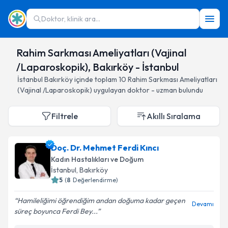
Doktor, klinik ara...
Rahim Sarkması Ameliyatları (Vajinal
/Laparoskopik), Bakırköy - İstanbul
İstanbul
Bakırköy
içinde toplam
10
Rahim Sarkması Ameliyatları
(Vajinal /Laparoskopik)
uygulayan doktor - uzman bulundu
Filtrele
Akıllı Sıralama
Doç. Dr. Mehmet Ferdi Kıncı
Kadın Hastalıkları ve Doğum
İstanbul
, Bakırköy
5
(
8
Değerlendirme)
Hamileliğimi öğrendiğim andan doğuma kadar geçen
Devamı
süreç boyunca Ferdi Bey...