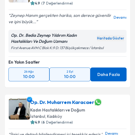
4.9
(
7
Değerlendirme)
Zeynep Hanım gerçekten harika, son derece güvenilir
Devamı
ve işini büyük...
Op. Dr. Bedia Zeynep Yıldırım Kadın
Haritada Göster
Hastalıkları Ve Doğum Uzmanı
First Avenue AVM C Blok K:9 D: 137 Büyükçekmece / İstanbul
En Yakın Saatler
26 Ağu
2 Eyl
Daha Fazla
10:00
10:00
Op. Dr. Muharrem Karacaer
Kadın Hastalıkları ve Doğum
İstanbul
, Kadıköy
4.9
(
6
Değerlendirme)
Devamı
İlgisi ve detaylı bilgilendirmesi içi teşekkür ederiz.