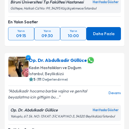
Biruni Üniversitesi Tıp Fakültesi Hastanesi
Haritada Göster
Gültepe, Halkalı Cd No: 99, 34295 Küçükçekmece/İstanbul
En Yakın Saatler
Yarın
Yarın
Yarın
Daha Fazla
09:15
09:30
10:00
Op. Dr. Abdulkadir Güllüce
Kadın Hastalıkları ve Doğum
İstanbul
, Beylikdüzü
5
(
111
Değerlendirme)
Abdulkadir hocama barbie vajina ve genital
Devamı
beyazlatma icin gittigim bu...
Op. Dr. Abdulkadir Güllüce
Haritada Göster
Yakuplu, 67. Sk. NO: 13 KAT: 3 İC KAPI NO:3, 34520 Beylikdüzü/İstanbul