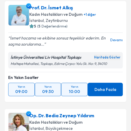
Prof. Dr. İsmet Alkış
Kadın Hastalıkları ve Doğum
+
1
diğer
İstanbul
, Zeytinburnu
5
(
5
Değerlendirme)
İsmet hocama ve ekibine sonsuz teşekkür ederim. En
Devamı
saçma sorularıma...
İstinye Üniversitesi Liv Hospital Topkapı
Haritada Göster
Maltepe Mahallesi, Topkapı, Edirne Çırpıcı Yolu Sk. No: 9, 34010
En Yakın Saatler
Yarın
Yarın
Yarın
Daha Fazla
09:00
09:30
10:00
Op. Dr. Bedia Zeynep Yıldırım
Kadın Hastalıkları ve Doğum
İstanbul
, Büyükçekmece