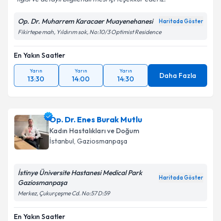
Op. Dr. Muharrem Karacaer Muayenehanesi
Haritada Göster
Fikirtepe mah, Yıldırım sok, No:10/3 Optimist Residence
En Yakın Saatler
Yarın
Yarın
Yarın
Daha Fazla
13:30
14:00
14:30
Op. Dr. Enes Burak Mutlu
Kadın Hastalıkları ve Doğum
İstanbul
, Gaziosmanpaşa
İstinye Üniversite Hastanesi Medical Park
Haritada Göster
Gaziosmanpaşa
Merkez, Çukurçeşme Cd. No:57 D:59
En Yakın Saatler