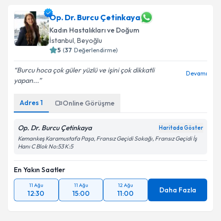
Op. Dr. Burcu Çetinkaya
Kadın Hastalıkları ve Doğum
İstanbul
, Beyoğlu
5
(
37
Değerlendirme)
Burcu hoca çok güler yüzlü ve işini çok dikkatli
Devamı
yapan...
Adres
1
Online Görüşme
Op. Dr. Burcu Çetinkaya
Haritada Göster
Kemankeş Karamustafa Paşa, Fransız Geçidi Sokağı, Fransız Geçidi İş
Hanı C Blok No:53 K:5
En Yakın Saatler
11 Ağu
11 Ağu
12 Ağu
Daha Fazla
12:30
15:00
11:00