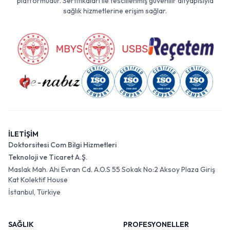
platformudur. Sertifikaları ile tescillenmiş güvenilir altyapısıyla
sağlık hizmetlerine erişim sağlar.
İLETİŞİM
Doktorsitesi Com Bilgi Hizmetleri
Teknoloji ve Ticaret A.Ş.
Maslak Mah. Ahi Evran Cd. A.O.S 55 Sokak No:2 Aksoy Plaza Giriş
Kat Kolektif House
İstanbul, Türkiye
SAĞLIK
PROFESYONELLER