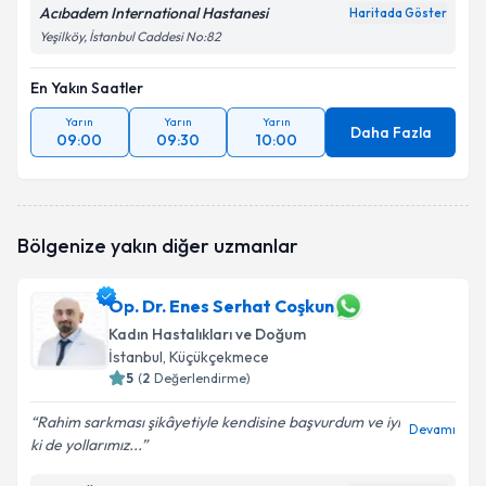
Acıbadem International Hastanesi
Haritada Göster
Yeşilköy, İstanbul Caddesi No:82
En Yakın Saatler
Yarın
Yarın
Yarın
Daha Fazla
09:00
09:30
10:00
Bölgenize yakın diğer uzmanlar
Op. Dr. Enes Serhat Coşkun
Kadın Hastalıkları ve Doğum
İstanbul
, Küçükçekmece
5
(
2
Değerlendirme)
Rahim sarkması şikâyetiyle kendisine başvurdum ve iyi
Devamı
ki de yollarımız...