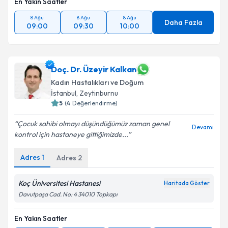
En Yakın Saatler
8 Ağu
8 Ağu
8 Ağu
Daha Fazla
09:00
09:30
10:00
Doç. Dr. Üzeyir Kalkan
Kadın Hastalıkları ve Doğum
İstanbul
, Zeytinburnu
5
(
4
Değerlendirme)
Çocuk sahibi olmayı düşündüğümüz zaman genel
Devamı
kontrol için hastaneye gittiğimizde...
Adres
1
Adres
2
Koç Üniversitesi Hastanesi
Haritada Göster
Davutpaşa Cad. No: 4 34010 Topkapı
En Yakın Saatler