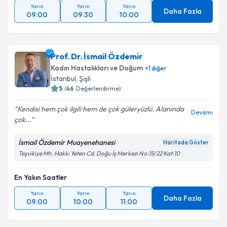
Yarın
Yarın
Yarın
Daha Fazla
09:00
09:30
10:00
Prof. Dr. İsmail Özdemir
Kadın Hastalıkları ve Doğum
+
1
diğer
İstanbul
, Şişli
5
(
46
Değerlendirme)
Kendisi hem çok ilgili hem de çok güleryüzlü. Alanında
Devamı
çok...
İsmail Özdemir Muayenehanesi
Haritada Göster
Teşvikiye Mh. Hakkı Yeten Cd. Doğu İş Merkezi No:15/22 Kat:10
En Yakın Saatler
Yarın
Yarın
Yarın
Daha Fazla
09:00
10:00
11:00