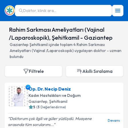
Doktor, klinik ara...
Rahim Sarkması Ameliyatları (Vajinal
/Laparoskopik), Şehitkamil - Gaziantep
Gaziantep
Şehitkamil
içinde toplam
4
Rahim Sarkması
Ameliyatları (Vajinal /Laparoskopik)
uygulayan doktor - uzman
bulundu
Filtrele
Akıllı Sıralama
Op. Dr. Necip Deniz
Kadın Hastalıkları ve Doğum
Gaziantep
, Şehitkamil
5
(
3
Değerlendirme)
Doktorum çok ilgili ve güler yüzlüydü. Muayene
Devamı
sırasında tüm sorularımı...