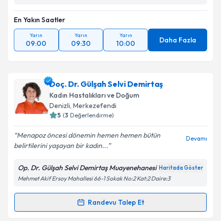
Takvim Talebini Gönder
En Yakın Saatler
Yarın
Yarın
Yarın
Daha Fazla
09:00
09:30
10:00
Doç. Dr. Gülşah Selvi Demirtaş
Kadın Hastalıkları ve Doğum
Denizli
, Merkezefendi
5
(
3
Değerlendirme)
Menapoz öncesi dönemin hemen hemen bütün
Devamı
belirtilerini yaşayan bir kadın...
Op. Dr. Gülşah Selvi Demirtaş Muayenehanesi
Haritada Göster
Mehmet Akif Ersoy Mahallesi 66-1 Sokak No:2 Kat:2 Daire:3
Randevu Talep Et
Randevu Takvimi Talebi