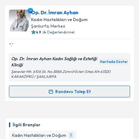
Doç. Dr. Gülşah Selvi Demirtaş
için randevu takvimi
Op. Dr. İmran Ayhan
talebi oluşturun. Size bu uzmandan randevu almanız
Kadın Hastalıkları ve Doğum
için bir takvim hazırlandığında e-posta ile
Şanlıurfa
, Merkez
bilgilendireceğiz.
4.9
(
4
Değerlendirme)
E-posta Adresiniz
.
Op. Dr. İmran Ayhan Kadın Sağlığı ve Estetiği
Haritada Göster
Kliniği
Şenevler Mh. 6106 Sk. No:38BA Zümrüt Evleri Sitesi Altı 63320
Kişisel verilerimin işlenmesine ilişkin
Aydınlatma
KARAKÖPRÜ / ŞANLIURFA
Metni
'ni okudum ve kişisel verilerimin belirtilen
kapsamda işlenmesini kabul ediyorum.
Randevu Talep Et
Randevu Takvimi Talebi
Takvim Talebini Gönder
Op. Dr. İmran Ayhan
için randevu takvimi talebi
oluşturun. Size bu uzmandan randevu almanız için bir
İlgili Branşlar
takvim hazırlandığında e-posta ile bilgilendireceğiz.
Kadın Hastalıkları ve Doğum
1