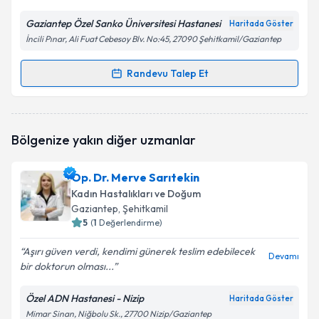
Gaziantep Özel Sanko Üniversitesi Hastanesi
Haritada Göster
İncili Pınar, Ali Fuat Cebesoy Blv. No:45, 27090 Şehitkamil/Gaziantep
Randevu Talep Et
Randevu Takvimi Talebi
Op. Dr. Necip Deniz
için randevu takvimi talebi
Bölgenize yakın diğer uzmanlar
oluşturun. Size bu uzmandan randevu almanız için bir
takvim hazırlandığında e-posta ile bilgilendireceğiz.
Op. Dr. Merve Sarıtekin
E-posta Adresiniz
Kadın Hastalıkları ve Doğum
Gaziantep
, Şehitkamil
5
(
1
Değerlendirme)
Aşırı güven verdi, kendimi günerek teslim edebilecek
Kişisel verilerimin işlenmesine ilişkin
Aydınlatma
Devamı
bir doktorun olması...
Metni
'ni okudum ve kişisel verilerimin belirtilen
kapsamda işlenmesini kabul ediyorum.
Özel ADN Hastanesi - Nizip
Haritada Göster
Mimar Sinan, Niğbolu Sk., 27700 Nizip/Gaziantep