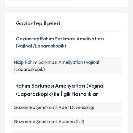
E-posta Adresiniz
Gaziantep İlçeleri
Kişisel verilerimin işlenmesine ilişkin
Aydınlatma
Metni
'ni okudum ve kişisel verilerimin belirtilen
Gaziantep
Rahim Sarkması Ameliyatları
kapsamda işlenmesini kabul ediyorum.
(Vajinal /Laparoskopik)
Takvim Talebini Gönder
Nizip
Rahim Sarkması Ameliyatları (Vajinal
/Laparoskopik)
Rahim Sarkması Ameliyatları (Vajinal
/Laparoskopik) ile İlgili Hastalıklar
Gaziantep Şehitkamil Adet Düzensizliği
Gaziantep Şehitkamil Aşılama (İUİ)