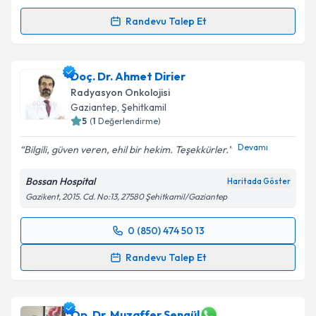
Randevu Talep Et
Randevu Takvimi Talebi
Doç. Dr. Gülşah Selvi Demirtaş
için randevu takvimi
Doç. Dr. Ahmet Dirier
talebi oluşturun. Size bu uzmandan randevu almanız
Radyasyon Onkolojisi
için bir takvim hazırlandığında e-posta ile
Gaziantep
, Şehitkamil
bilgilendireceğiz.
5
(
1
Değerlendirme)
E-posta Adresiniz
Devamı
Bilgili, güven veren, ehil bir hekim. Teşekkürler.
Bossan Hospital
Haritada Göster
Gazikent, 2015. Cd. No:13, 27580 Şehitkamil/Gaziantep
Kişisel verilerimin işlenmesine ilişkin
Aydınlatma
Metni
'ni okudum ve kişisel verilerimin belirtilen
0 (850) 474 50 13
Randevu Takvimi Talebi
kapsamda işlenmesini kabul ediyorum.
Randevu Talep Et
Doç. Dr. Ahmet Dirier
için randevu takvimi talebi
Takvim Talebini Gönder
oluşturun. Size bu uzmandan randevu almanız için bir
takvim hazırlandığında e-posta ile bilgilendireceğiz.
Op. Dr. Muzaffer Şengül