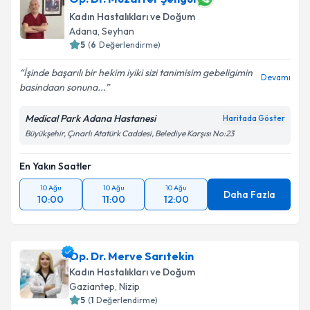
Kadın Hastalıkları ve Doğum
E-posta Adresiniz
Adana
, Seyhan
5
(
6
Değerlendirme)
İşinde başarılı bir hekim iyiki sizi tanimisim gebeligimin
Devamı
basindaan sonuna...
Kişisel verilerimin işlenmesine ilişkin
Aydınlatma
Metni
'ni okudum ve kişisel verilerimin belirtilen
Medical Park Adana Hastanesi
Haritada Göster
kapsamda işlenmesini kabul ediyorum.
Büyükşehir, Çınarlı Atatürk Caddesi, Belediye Karşısı No:23
Takvim Talebini Gönder
En Yakın Saatler
10 Ağu
10 Ağu
10 Ağu
Daha Fazla
10:00
11:00
12:00
Op. Dr. Merve Sarıtekin
Kadın Hastalıkları ve Doğum
Gaziantep
, Nizip
5
(
1
Değerlendirme)