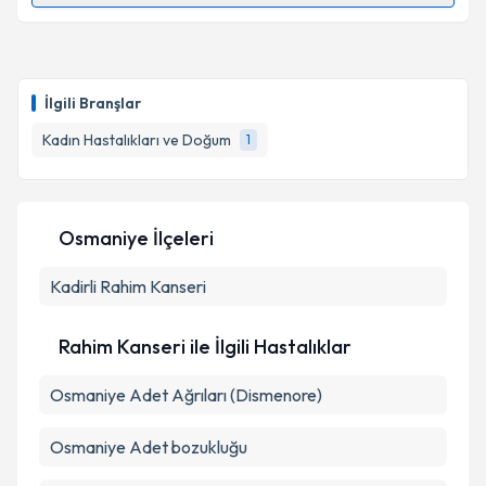
Op. Dr. Sezen Buko
için randevu takvimi talebi
oluşturun. Size bu uzmandan randevu almanız için bir
İlgili Branşlar
takvim hazırlandığında e-posta ile bilgilendireceğiz.
Kadın Hastalıkları ve Doğum
1
E-posta Adresiniz
Osmaniye İlçeleri
Kişisel verilerimin işlenmesine ilişkin
Aydınlatma
Kadirli
Rahim Kanseri
Metni
'ni okudum ve kişisel verilerimin belirtilen
kapsamda işlenmesini kabul ediyorum.
Rahim Kanseri ile İlgili Hastalıklar
Takvim Talebini Gönder
Osmaniye Adet Ağrıları (Dismenore)
Osmaniye Adet bozukluğu