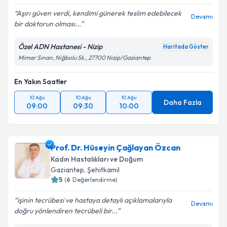
Aşırı güven verdi, kendimi günerek teslim edebilecek
Devamı
bir doktorun olması...
Özel ADN Hastanesi - Nizip
Haritada Göster
Mimar Sinan, Niğbolu Sk., 27700 Nizip/Gaziantep
En Yakın Saatler
10 Ağu
10 Ağu
10 Ağu
Daha Fazla
09:00
09:30
10:00
Prof. Dr. Hüseyin Çağlayan Özcan
Kadın Hastalıkları ve Doğum
Gaziantep
, Şehitkamil
5
(
6
Değerlendirme)
işinin tecrübesi ve hastaya detaylı açıklamalarıyla
Devamı
doğru yönlendiren tecrübeli bir...