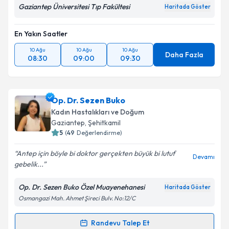
Gaziantep Üniversitesi Tıp Fakültesi
Haritada Göster
En Yakın Saatler
10 Ağu
10 Ağu
10 Ağu
Daha Fazla
08:30
09:00
09:30
Op. Dr. Sezen Buko
Kadın Hastalıkları ve Doğum
Gaziantep
, Şehitkamil
5
(
49
Değerlendirme)
Antep için böyle bi doktor gerçekten büyük bi lutuf
Devamı
gebelik...
Op. Dr. Sezen Buko Özel Muayenehanesi
Haritada Göster
Osmangazi Mah. Ahmet Şireci Bulv. No:12/C
Randevu Talep Et
Randevu Takvimi Talebi