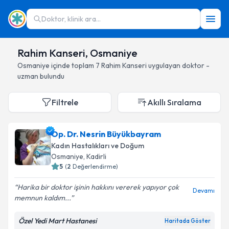
Doktor, klinik ara...
Rahim Kanseri, Osmaniye
Osmaniye
içinde toplam
7
Rahim Kanseri
uygulayan doktor -
uzman bulundu
Filtrele
Akıllı Sıralama
Op. Dr. Nesrin Büyükbayram
Kadın Hastalıkları ve Doğum
Osmaniye
, Kadirli
5
(
2
Değerlendirme)
Harika bir doktor işinin hakkını vererek yapıyor çok
Devamı
memnun kaldım...
Özel Yedi Mart Hastanesi
Haritada Göster