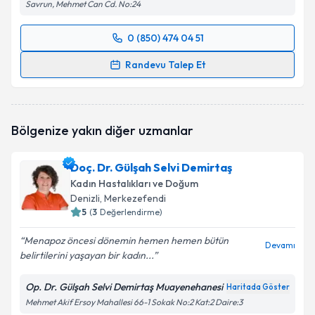
Savrun, Mehmet Can Cd. No:24
0 (850) 474 04 51
Randevu Takvimi Talebi
Randevu Talep Et
Op. Dr. Nesrin Büyükbayram
için randevu takvimi
talebi oluşturun. Size bu uzmandan randevu almanız
için bir takvim hazırlandığında e-posta ile
Bölgenize yakın diğer uzmanlar
bilgilendireceğiz.
E-posta Adresiniz
Doç. Dr. Gülşah Selvi Demirtaş
Kadın Hastalıkları ve Doğum
Denizli
, Merkezefendi
5
(
3
Değerlendirme)
Kişisel verilerimin işlenmesine ilişkin
Aydınlatma
Menapoz öncesi dönemin hemen hemen bütün
Metni
'ni okudum ve kişisel verilerimin belirtilen
Devamı
belirtilerini yaşayan bir kadın...
kapsamda işlenmesini kabul ediyorum.
Op. Dr. Gülşah Selvi Demirtaş Muayenehanesi
Haritada Göster
Takvim Talebini Gönder
Mehmet Akif Ersoy Mahallesi 66-1 Sokak No:2 Kat:2 Daire:3