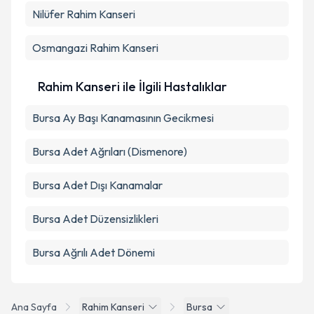
Nilüfer
Rahim Kanseri
Metni
'ni okudum ve kişisel verilerimin belirtilen
kapsamda işlenmesini kabul ediyorum.
Osmangazi
Rahim Kanseri
Takvim Talebini Gönder
Rahim Kanseri ile İlgili Hastalıklar
Bursa Ay Başı Kanamasının Gecikmesi
Bursa Adet Ağrıları (Dismenore)
Bursa Adet Dışı Kanamalar
Bursa Adet Düzensizlikleri
Bursa Ağrılı Adet Dönemi
Ana Sayfa
Rahim Kanseri
Bursa