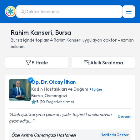
Doktor, klinik ara...
Rahim Kanseri, Bursa
Bursa
içinde toplam
4
Rahim Kanseri
uygulayan doktor - uzman
bulundu
Filtrele
Akıllı Sıralama
Op. Dr. Olcay İlhan
Kadın Hastalıkları ve Doğum
+
1
diğer
Bursa
, Osmangazi
5
(
10
Değerlendirme)
Allah iyiki karşıma çıkardı , yıldır teşhisi konulamayan
Devamı
gezmedigi...
Özel Aritmi Osmangazi Hastanesi
Haritada Göster