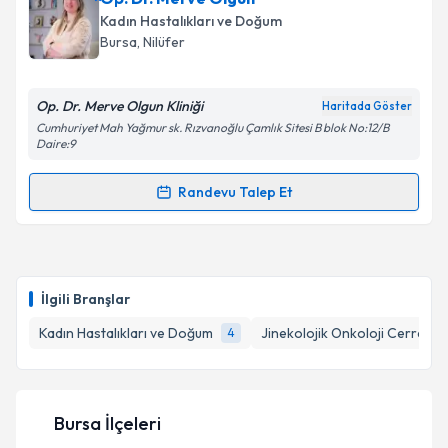
Kadın Hastalıkları ve Doğum
E-posta Adresiniz
Bursa
, Nilüfer
Op. Dr. Merve Olgun Kliniği
Haritada Göster
Cumhuriyet Mah Yağmur sk. Rızvanoğlu Çamlık Sitesi B blok No:12/B
Kişisel verilerimin işlenmesine ilişkin
Aydınlatma
Daire:9
Metni
'ni okudum ve kişisel verilerimin belirtilen
kapsamda işlenmesini kabul ediyorum.
Randevu Talep Et
Randevu Takvimi Talebi
Takvim Talebini Gönder
Op. Dr. Merve Olgun
için randevu takvimi talebi
oluşturun. Size bu uzmandan randevu almanız için bir
İlgili Branşlar
takvim hazırlandığında e-posta ile bilgilendireceğiz.
Kadın Hastalıkları ve Doğum
Jinekolojik Onkoloji Cerrahisi
4
E-posta Adresiniz
Bursa İlçeleri
Kişisel verilerimin işlenmesine ilişkin
Aydınlatma