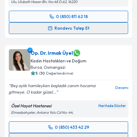
Ulu, Ulubatlı Hasan Blv. No:48 D:62, 16220
0 (850) 811 62 18
Randevu Takvimi Talebi
Randevu Talep Et
Op. Dr. Olcay İlhan
için randevu takvimi talebi
oluşturun. Size bu uzmandan randevu almanız için bir
takvim hazırlandığında e-posta ile bilgilendireceğiz.
Op. Dr. Irmak Üyel
Kadın Hastalıkları ve Doğum
E-posta Adresiniz
Bursa
, Osmangazi
5
(
30
Değerlendirme)
Beş aylık hamileyken başladık canım hocama
Devamı
gitmeye. O kadar güzel...
Kişisel verilerimin işlenmesine ilişkin
Aydınlatma
Metni
'ni okudum ve kişisel verilerimin belirtilen
Özel Hayat Hastanesi
Haritada Göster
kapsamda işlenmesini kabul ediyorum.
Elmasbahçeler, Ankara Yolu Cd No: 44,
Takvim Talebini Gönder
0 (850) 433 42 29
Randevu Takvimi Talebi