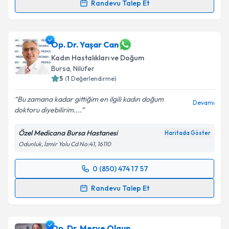
Randevu Talep Et
Op. Dr. Irmak Üyel
için randevu takvimi talebi
oluşturun. Size bu uzmandan randevu almanız için bir
takvim hazırlandığında e-posta ile bilgilendireceğiz.
Op. Dr. Yaşar Can
Kadın Hastalıkları ve Doğum
E-posta Adresiniz
Bursa
, Nilüfer
5
(
1
Değerlendirme)
Bu zamana kadar gittiğim en ilgili kadın doğum
Devamı
doktoru diyebilirim....
Kişisel verilerimin işlenmesine ilişkin
Aydınlatma
Metni
'ni okudum ve kişisel verilerimin belirtilen
Özel Medicana Bursa Hastanesi
Haritada Göster
kapsamda işlenmesini kabul ediyorum.
Odunluk, İzmir Yolu Cd No:41, 16110
Takvim Talebini Gönder
0 (850) 474 17 57
Randevu Takvimi Talebi
Randevu Talep Et
Op. Dr. Yaşar Can
için randevu takvimi talebi
oluşturun. Size bu uzmandan randevu almanız için bir
Op. Dr. Merve Olgun
takvim hazırlandığında e-posta ile bilgilendireceğiz.