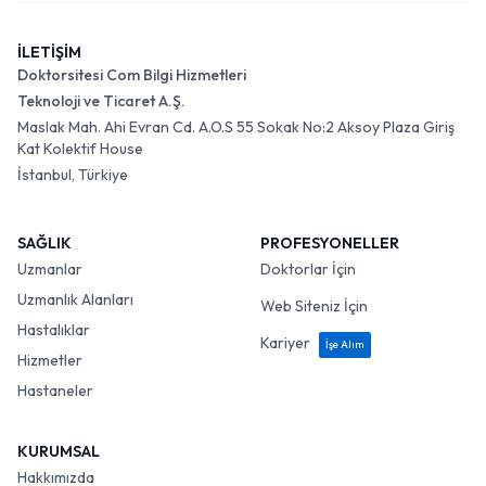
İLETİŞİM
Doktorsitesi Com Bilgi Hizmetleri
Teknoloji ve Ticaret A.Ş.
Maslak Mah. Ahi Evran Cd. A.O.S 55 Sokak No:2 Aksoy Plaza Giriş
Kat Kolektif House
İstanbul, Türkiye
SAĞLIK
PROFESYONELLER
Uzmanlar
Doktorlar İçin
Uzmanlık Alanları
Web Siteniz İçin
Hastalıklar
Kariyer
İşe Alım
Hizmetler
Hastaneler
KURUMSAL
Hakkımızda