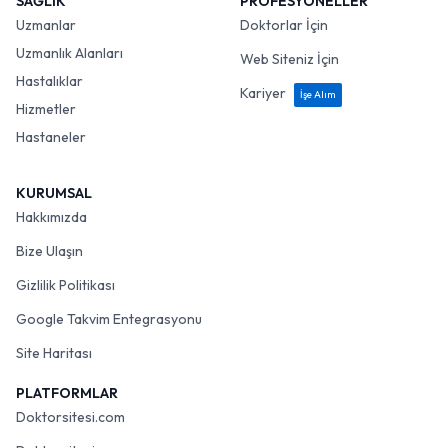
SAĞLIK
PROFESYONELLER
Uzmanlar
Doktorlar İçin
Uzmanlık Alanları
Web Siteniz İçin
Hastalıklar
Kariyer
İşe Alım
Hizmetler
Hastaneler
KURUMSAL
Hakkımızda
Bize Ulaşın
Gizlilik Politikası
Google Takvim Entegrasyonu
Site Haritası
PLATFORMLAR
Doktorsitesi.com