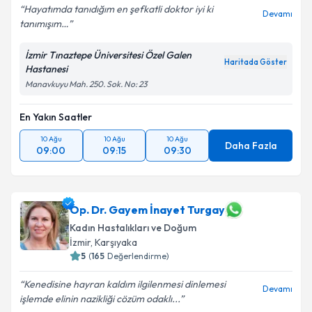
Hayatımda tanıdığım en şefkatli doktor iyi ki
Devamı
tanımışım…
İzmir Tınaztepe Üniversitesi Özel Galen
Haritada Göster
Hastanesi
Manavkuyu Mah. 250. Sok. No: 23
En Yakın Saatler
10 Ağu
10 Ağu
10 Ağu
Daha Fazla
09:00
09:15
09:30
Op. Dr. Gayem İnayet Turgay
Kadın Hastalıkları ve Doğum
İzmir
, Karşıyaka
5
(
165
Değerlendirme)
Kenedisine hayran kaldım ilgilenmesi dinlemesi
Devamı
işlemde elinin nazikliği cözüm odaklı...