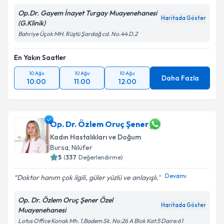
Op.Dr. Gayem İnayet Turgay Muayenehanesi
Haritada Göster
(G.Klinik)
Bahriye Üçok MH. Rüştü Şardağ cd. No.44 D.2
En Yakın Saatler
10 Ağu
10 Ağu
10 Ağu
Daha Fazla
10:00
11:00
12:00
Op. Dr. Özlem Oruç Şener
Kadın Hastalıkları ve Doğum
Bursa
, Nilüfer
5
(
337
Değerlendirme)
Devamı
Doktor hanım çok ilgili, güler yüzlü ve anlayışlı.
Op. Dr. Özlem Oruç Şener Özel
Haritada Göster
Muayenehanesi
Lotus Office Konak Mh. 1.Badem Sk. No:26 A Blok Kat:5 Daire:61