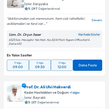
İzmir
, Karşıyaka
5
(
297
Değerlendirme)
doktorumdan cok memnunum. hem cok rahatlatici
Devamı
aciklamalari ve tarzi var...
Uzm. Dr. Orçun Sezer
Haritada Göster
6523 Sok. Mavişehir Yalı Mah. No:32/A1 Park Yaşam Office Kat:4
Daire:410
En Yakın Saatler
17 Ağu
17 Ağu
17 Ağu
Daha Fazla
09:00
09:30
12:00
Prof. Dr. Ali Ulvi Hakverdi
Kadın Hastalıkları ve Doğum
+
1
diğer
İzmir
, Bayraklı
5
(
217
Değerlendirme)