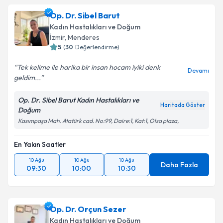
Op. Dr. Sibel Barut
Kadın Hastalıkları ve Doğum
İzmir
, Menderes
5
(
30
Değerlendirme)
Tek kelime ile harika bir insan hocam iyiki denk
Devamı
geldim...
Op. Dr. Sibel Barut Kadın Hastalıkları ve
Haritada Göster
Doğum
Kasımpaşa Mah. Atatürk cad. No:99, Daire:1, Kat:1, Olsa plaza,
En Yakın Saatler
10 Ağu
10 Ağu
10 Ağu
Daha Fazla
09:30
10:00
10:30
Op. Dr. Orçun Sezer
Kadın Hastalıkları ve Doğum