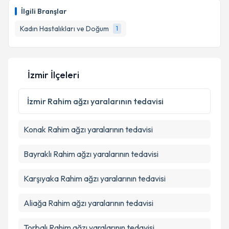
bilgilendireceğiz.
İlgili Branşlar
E-posta Adresiniz
Kadın Hastalıkları ve Doğum
1
İzmir İlçeleri
Kişisel verilerimin işlenmesine ilişkin
Aydınlatma
Metni
'ni okudum ve kişisel verilerimin belirtilen
kapsamda işlenmesini kabul ediyorum.
İzmir
Rahim ağzı yaralarının tedavisi
Konak
Rahim ağzı yaralarının tedavisi
Takvim Talebini Gönder
Bayraklı
Rahim ağzı yaralarının tedavisi
Karşıyaka
Rahim ağzı yaralarının tedavisi
Aliağa
Rahim ağzı yaralarının tedavisi
Torbalı
Rahim ağzı yaralarının tedavisi