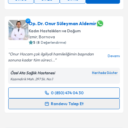
Op. Dr. Onur Süleyman Aldemir
Kadın Hastalıkları ve Doğum
İzmir
, Bornova
5
(
8
Değerlendirme)
Onur Hocam çok ilgiliydi hamileliğimin başından
Devamı
sonuna kadar tüm süreci...
Özel Ata Sağlık Hastanesi
Haritada Göster
Kazımdirik Mah. 297 Sk. No:1
0 (850) 474 04 30
Randevu Takvimi Talebi
Randevu Talep Et
Op. Dr. Onur Süleyman Aldemir
için randevu
takvimi talebi oluşturun. Size bu uzmandan randevu
almanız için bir takvim hazırlandığında e-posta ile