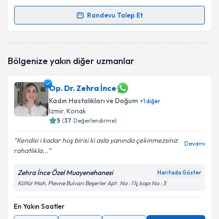
Randevu Talep Et
Randevu Takvimi Talebi
Op. Dr. Sinan Kızılkaya
için randevu takvimi talebi
Bölgenize yakın diğer uzmanlar
oluşturun. Size bu uzmandan randevu almanız için bir
takvim hazırlandığında e-posta ile bilgilendireceğiz.
Op. Dr. Zehra İnce
E-posta Adresiniz
Kadın Hastalıkları ve Doğum
+
1
diğer
İzmir
, Konak
5
(
37
Değerlendirme)
Kişisel verilerimin işlenmesine ilişkin
Aydınlatma
Kendisi i kadar hoş birisi ki asla yanında çekinmezsiniz
Devamı
Metni
'ni okudum ve kişisel verilerimin belirtilen
rahatlıkla...
kapsamda işlenmesini kabul ediyorum.
Zehra İnce Özel Muayenehanesi
Haritada Göster
Kültür Mah. Plevne Bulvarı Beşerler Apt . No : 1 İç kapı No : 3
Takvim Talebini Gönder
En Yakın Saatler