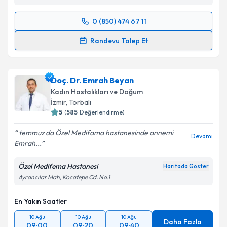
0 (850) 474 67 11
Randevu Takvimi Talebi
Randevu Talep Et
Op. Dr. Özlem Oruç Şener
için randevu takvimi
talebi oluşturun. Size bu uzmandan randevu almanız
Doç. Dr. Emrah Beyan
için bir takvim hazırlandığında e-posta ile
bilgilendireceğiz.
Kadın Hastalıkları ve Doğum
İzmir
, Torbalı
E-posta Adresiniz
5
(
585
Değerlendirme)
temmuz da Özel Medifama hastanesinde annemi
Devamı
Emrah...
Kişisel verilerimin işlenmesine ilişkin
Aydınlatma
Özel Medifema Hastanesi
Haritada Göster
Metni
'ni okudum ve kişisel verilerimin belirtilen
Ayrancılar Mah, Kocatepe Cd. No.1
kapsamda işlenmesini kabul ediyorum.
En Yakın Saatler
Takvim Talebini Gönder
10 Ağu
10 Ağu
10 Ağu
Daha Fazla
09:00
09:20
09:40