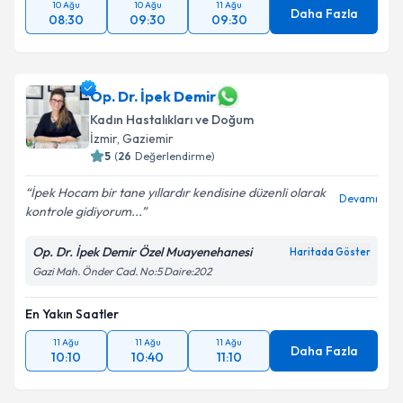
10 Ağu
10 Ağu
11 Ağu
Daha Fazla
08:30
09:30
09:30
Op. Dr. İpek Demir
Kadın Hastalıkları ve Doğum
İzmir
, Gaziemir
5
(
26
Değerlendirme)
İpek Hocam bir tane yıllardır kendisine düzenli olarak
Devamı
kontrole gidiyorum...
Op. Dr. İpek Demir Özel Muayenehanesi
Haritada Göster
Gazi Mah. Önder Cad. No:5 Daire:202
En Yakın Saatler
11 Ağu
11 Ağu
11 Ağu
Daha Fazla
10:10
10:40
11:10