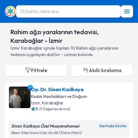
Doktor, klinik ara...
Rahim ağzı yaralarının tedavisi,
Karabağlar - İzmir
İzmir
Karabağlar
içinde toplam
10
Rahim ağzı yaralarının
tedavisi
uygulayan doktor - uzman bulundu
Filtrele
Akıllı Sıralama
Op. Dr. Sinan Kızılkaya
Kadın Hastalıkları ve Doğum
İzmir
, Karabağlar
5
(
1
Değerlendirme)
Sinan Kızılkaya Özel Muayenehanesi
Haritada Göster
Basın Sitesi İnönü Cad. No:367 Daire:3 Kat:2