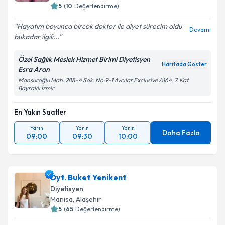
5
(
10
Değerlendirme)
Hayatım boyunca bircok doktor ile diyet sürecim oldu
Devamı
bukadar ilgili...
Özel Sağlık Meslek Hizmet Birimi Diyetisyen
Haritada Göster
Esra Aran
Mansuroğlu Mah. 288-4 Sok. No:9-1 Avcılar Exclusive A164. 7. Kat
Bayraklı İzmir
En Yakın Saatler
Yarın
Yarın
Yarın
Daha Fazla
09:00
09:30
10:00
Dyt. Buket Yenikent
Diyetisyen
Manisa
, Alaşehir
5
(
65
Değerlendirme)