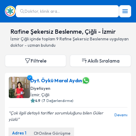
Doktor, klinik ara...
Rafine Şekersiz Beslenme, Çiğli - İzmir
İzmir
Çiğli
içinde toplam
9
Rafine Şekersiz Beslenme
uygulayan
doktor - uzman bulundu
Filtrele
Akıllı Sıralama
Dyt. Öykü Maral Aydın
Diyetisyen
İzmir
, Çiğli
4.9
(
7
Değerlendirme)
Çok ilgili detaylı tarifler sorumluluğunu bilen Güler
Devamı
yüzlü
Adres
1
Online Görüşme