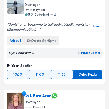
Diyetisyen
İzmir
, Bayraklı
5
(
4
Değerlendirme)
Deniz hanım beslenme ile ilgili doğru bildiğim yanlışları
Devamı
düzeltmemi sağladı....
Adres
1
Online Görüşme
Dyt. Deniz Kutluk
Haritada Göster
En Yakın Saatler
10:30
11:00
11:30
Daha Fazla
Dyt. Esra Aran
Diyetisyen
İzmir
, Bayraklı