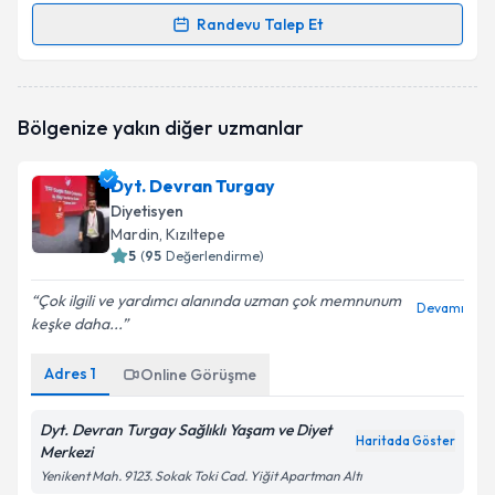
Randevu Talep Et
Randevu Takvimi Talebi
Dyt. Elzem Arslan
için randevu takvimi talebi
Bölgenize yakın diğer uzmanlar
oluşturun. Size bu uzmandan randevu almanız için bir
takvim hazırlandığında e-posta ile bilgilendireceğiz.
Dyt. Devran Turgay
E-posta Adresiniz
Diyetisyen
Mardin
, Kızıltepe
5
(
95
Değerlendirme)
Çok ilgili ve yardımcı alanında uzman çok memnunum
Kişisel verilerimin işlenmesine ilişkin
Aydınlatma
Devamı
keşke daha...
Metni
'ni okudum ve kişisel verilerimin belirtilen
kapsamda işlenmesini kabul ediyorum.
Adres
1
Online Görüşme
Takvim Talebini Gönder
Dyt. Devran Turgay Sağlıklı Yaşam ve Diyet
Haritada Göster
Merkezi
Yenikent Mah. 9123. Sokak Toki Cad. Yiğit Apartman Altı