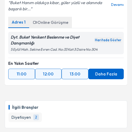
Buket Hanım oldukça kibar, güler yüzlü ve alanında
Devamı
başarılı bir...
Adres
1
Online Görüşme
Dyt. Buket Yenikent Beslenme ve Diyet
Haritada Göster
Danışmanlığı
5 Eylül Mah. Sekine Evren Cad. No:33 Kat:3 Daire No:304
En Yakın Saatler
11:00
12:00
13:00
Daha Fazla
İlgili Branşlar
Diyetisyen
2