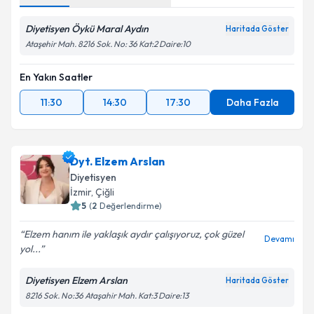
Diyetisyen Öykü Maral Aydın
Haritada Göster
Ataşehir Mah. 8216 Sok. No: 36 Kat:2 Daire:10
En Yakın Saatler
11:30
14:30
17:30
Daha Fazla
Dyt. Elzem Arslan
Diyetisyen
İzmir
, Çiğli
5
(
2
Değerlendirme)
Elzem hanım ile yaklaşık aydır çalışıyoruz, çok güzel
Devamı
yol...
Diyetisyen Elzem Arslan
Haritada Göster
8216 Sok. No:36 Ataşahir Mah. Kat:3 Daire:13