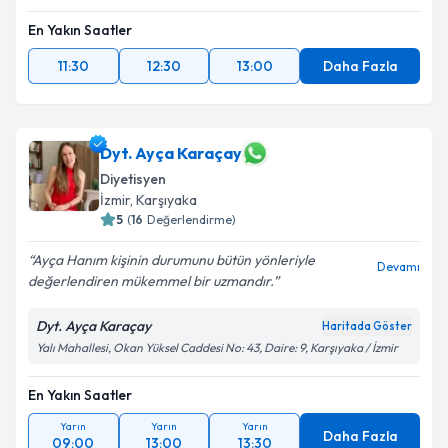
En Yakın Saatler
11:30
12:30
13:00
Daha Fazla
Dyt. Ayça Karaçay
Diyetisyen
İzmir
, Karşıyaka
5
(
16
Değerlendirme)
Ayça Hanım kişinin durumunu bütün yönleriyle
Devamı
değerlendiren mükemmel bir uzmandır.
Dyt. Ayça Karaçay
Haritada Göster
Yalı Mahallesi, Okan Yüksel Caddesi No: 43, Daire: 9, Karşıyaka / İzmir
En Yakın Saatler
Yarın
Yarın
Yarın
Daha Fazla
09:00
13:00
13:30