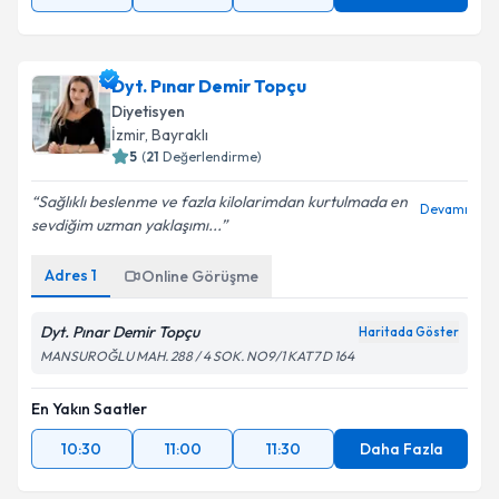
Dyt. Pınar Demir Topçu
Diyetisyen
İzmir
, Bayraklı
5
(
21
Değerlendirme)
Sağlıklı beslenme ve fazla kilolarimdan kurtulmada en
Devamı
sevdiğim uzman yaklaşımı...
Adres
1
Online Görüşme
Dyt. Pınar Demir Topçu
Haritada Göster
MANSUROĞLU MAH. 288 / 4 SOK. NO9/1 KAT7 D 164
En Yakın Saatler
10:30
11:00
11:30
Daha Fazla