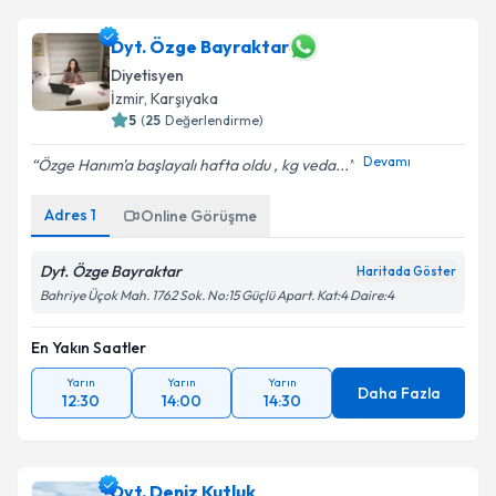
Dyt. Özge Bayraktar
Diyetisyen
İzmir
, Karşıyaka
5
(
25
Değerlendirme)
Devamı
Özge Hanım'a başlayalı hafta oldu , kg veda...
Adres
1
Online Görüşme
Dyt. Özge Bayraktar
Haritada Göster
Bahriye Üçok Mah. 1762 Sok. No:15 Güçlü Apart. Kat:4 Daire:4
En Yakın Saatler
Yarın
Yarın
Yarın
Daha Fazla
12:30
14:00
14:30
Dyt. Deniz Kutluk