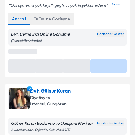
Devamı
Görüşmemiz çok keyifli geçti. . . çok teşekkür ederiz
Kişisel verilerimin işlenmesine ilişkin
Aydınlatma
Online Görüşme
Adres
1
Metni
'ni okudum ve kişisel verilerimin belirtilen
kapsamda işlenmesini kabul ediyorum.
Online Görüşme
Bu uzman online danışmanlık hizmeti sunmaktadır.
Takvim Talebini Gönder
Dyt. Gülnur Kuran
Diyetisyen
İstanbul
, Güngören
Gülnur Kuran Beslenme ve Danışma Merkezi
Haritada Göster
Akıncılar Mah. Öğretici Sok. No:64/11