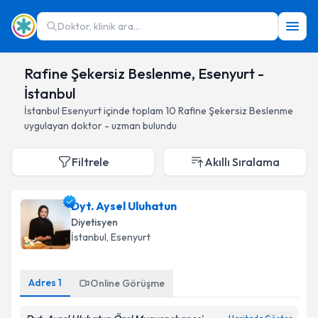
Doktor, klinik ara...
Rafine Şekersiz Beslenme, Esenyurt -
İstanbul
İstanbul
Esenyurt
içinde toplam
10
Rafine Şekersiz Beslenme
uygulayan doktor - uzman bulundu
Filtrele
Akıllı Sıralama
Dyt. Aysel Uluhatun
Diyetisyen
İstanbul
, Esenyurt
Adres
1
Online Görüşme