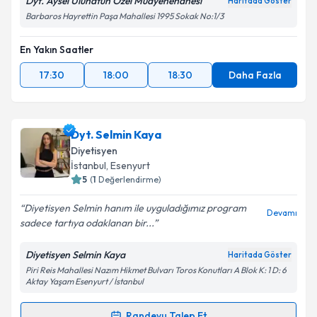
Dyt. Aysel Uluhatun Özel Muayenehanesi
Haritada Göster
Barbaros Hayrettin Paşa Mahallesi 1995 Sokak No:1/3
En Yakın Saatler
17:30
18:00
18:30
Daha Fazla
Dyt. Selmin Kaya
Diyetisyen
İstanbul
, Esenyurt
5
(
1
Değerlendirme)
Diyetisyen Selmin hanım ile uyguladığımız program
Devamı
sadece tartıya odaklanan bir...
Diyetisyen Selmin Kaya
Haritada Göster
Piri Reis Mahallesi Nazım Hikmet Bulvarı Toros Konutları A Blok K: 1 D: 6
Aktay Yaşam Esenyurt / İstanbul
Randevu Talep Et