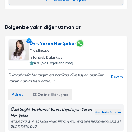
Randevu Takvimi Talebi
Dyt. Selmin Kaya
için randevu takvimi talebi
Bölgenize yakın diğer uzmanlar
oluşturun. Size bu uzmandan randevu almanız için bir
takvim hazırlandığında e-posta ile bilgilendireceğiz.
Dyt. Yaren Nur Şeker
E-posta Adresiniz
Diyetisyen
İstanbul
, Bakırköy
4.9
(
39
Değerlendirme)
Kişisel verilerimin işlenmesine ilişkin
Aydınlatma
Hayatımda tanıdığım en harikaa diyetisyen olabiliiir
Devamı
Metni
'ni okudum ve kişisel verilerimin belirtilen
yaren hanım Ben daha...
kapsamda işlenmesini kabul ediyorum.
Adres
1
Online Görüşme
Takvim Talebini Gönder
Özel Sağlık Ve Hizmet Birimi Diyetisyen Yaren
Haritada Göster
Nur Şeker
ATAKOY 7-8-9-10 KİSM MAH. E5 YANYOL AVRUPA REZİDANS OFİS A1
BLOK KAT6 D63