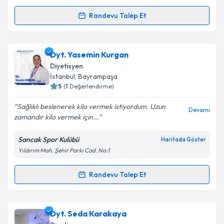
Randevu Talep Et
Randevu Takvimi Talebi
Dyt. Gülnur Kuran
için randevu takvimi talebi
Dyt. Yasemin Kurgan
oluşturun. Size bu uzmandan randevu almanız için bir
Diyetisyen
takvim hazırlandığında e-posta ile bilgilendireceğiz.
İstanbul
, Bayrampaşa
5
(
1
Değerlendirme)
E-posta Adresiniz
Sağlıklı beslenerek kilo vermek istiyordum. Uzun
Devamı
zamandır kilo vermek için...
Sancak Spor Kulübü
Haritada Göster
Kişisel verilerimin işlenmesine ilişkin
Aydınlatma
Yıldırım Mah. Şehir Parkı Cad. No:1
Metni
'ni okudum ve kişisel verilerimin belirtilen
kapsamda işlenmesini kabul ediyorum.
Randevu Talep Et
Randevu Takvimi Talebi
Takvim Talebini Gönder
Dyt. Yasemin Kurgan
için randevu takvimi talebi
Dyt. Seda Karakaya