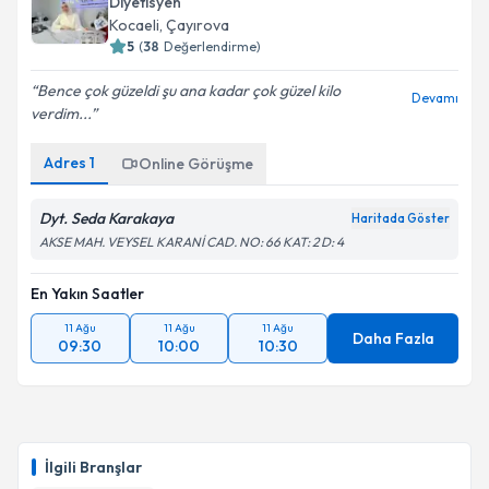
oluşturun. Size bu uzmandan randevu almanız için bir
Diyetisyen
takvim hazırlandığında e-posta ile bilgilendireceğiz.
Kocaeli
, Çayırova
5
(
38
Değerlendirme)
E-posta Adresiniz
Bence çok güzeldi şu ana kadar çok güzel kilo
Devamı
verdim...
Adres
1
Online Görüşme
Kişisel verilerimin işlenmesine ilişkin
Aydınlatma
Metni
'ni okudum ve kişisel verilerimin belirtilen
kapsamda işlenmesini kabul ediyorum.
Dyt. Seda Karakaya
Haritada Göster
AKSE MAH. VEYSEL KARANİ CAD. NO: 66 KAT: 2 D: 4
Takvim Talebini Gönder
En Yakın Saatler
11 Ağu
11 Ağu
11 Ağu
Daha Fazla
09:30
10:00
10:30
İlgili Branşlar