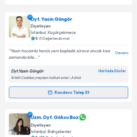
Dyt. Yasin Güngör
Diyetisyen
İstanbul
, Küçükçekmece
5
(
1
Değerlendirme)
Yasin hocamla henüz yeni başladık sürece ancak kısa
Devamı
zamanda bile...
Dyt.Yasin Güngör
Haritada Göster
İkitelli Caddesi,meydan halkalı evleri ,A blok
Randevu Talep Et
Randevu Takvimi Talebi
Dyt. Yasin Güngör
için randevu takvimi talebi
Uzm. Dyt. Göksu Boz
oluşturun. Size bu uzmandan randevu almanız için bir
Diyetisyen
takvim hazırlandığında e-posta ile bilgilendireceğiz.
İstanbul
, Bahçelievler