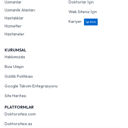
Uzmanlar
Doktorlar İçin
Uzmanlık Alanları
Web Siteniz İçin
Hastalıklar
Kariyer
İşe Alım
Hizmetler
Hastaneler
KURUMSAL
Hakkımızda
Bize Ulaşın
Gizlilik Politikası
Google Takvim Entegrasyonu
Site Haritası
PLATFORMLAR
Doktorsitesi.com
Doktorsitesi.az