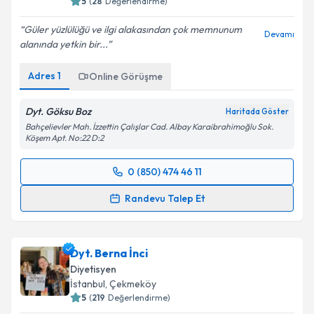
5
(
28
Değerlendirme)
E-posta Adresiniz
Güler yüzlülüğü ve ilgi alakasından çok memnunum
Devamı
alanında yetkin bir...
Adres
1
Kişisel verilerimin işlenmesine ilişkin
Online Görüşme
Aydınlatma
Metni
'ni okudum ve kişisel verilerimin belirtilen
kapsamda işlenmesini kabul ediyorum.
Dyt. Göksu Boz
Haritada Göster
Bahçelievler Mah. İzzettin Çalışlar Cad. Albay Karaibrahimoğlu Sok.
Köşem Apt. No:22 D:2
Takvim Talebini Gönder
0 (850) 474 46 11
Randevu Takvimi Talebi
Randevu Talep Et
Uzm. Dyt. Göksu Boz
için randevu takvimi talebi
oluşturun. Size bu uzmandan randevu almanız için bir
Dyt. Berna İnci
takvim hazırlandığında e-posta ile bilgilendireceğiz.
Diyetisyen
E-posta Adresiniz
İstanbul
, Çekmeköy
5
(
219
Değerlendirme)