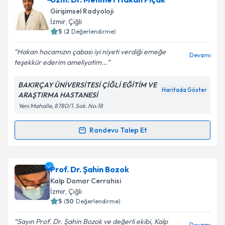
talebi oluşturun. Size bu uzmandan randevu almanız
Takvim Talebini Gönder
Girişimsel Radyoloji
için bir takvim hazırlandığında e-posta ile
İzmir
, Çiğli
bilgilendireceğiz.
5
(
2
Değerlendirme)
E-posta Adresiniz
Hakan hocamızın çabası iyi niyeti verdiği emeğe
Devamı
teşekkür ederim ameliyatim...
BAKIRÇAY ÜNİVERSİTESİ ÇİĞLİ EĞİTİM VE
Haritada Göster
ARAŞTIRMA HASTANESİ
Kişisel verilerimin işlenmesine ilişkin
Aydınlatma
Yeni Mahalle, 8780/1. Sok. No:18
Metni
'ni okudum ve kişisel verilerimin belirtilen
kapsamda işlenmesini kabul ediyorum.
Randevu Talep Et
Randevu Takvimi Talebi
Takvim Talebini Gönder
Uzm. Dr. Mehmet Hakan Pıçak
için randevu takvimi
Prof. Dr. Şahin Bozok
talebi oluşturun. Size bu uzmandan randevu almanız
Kalp Damar Cerrahisi
için bir takvim hazırlandığında e-posta ile
İzmir
, Çiğli
bilgilendireceğiz.
5
(
50
Değerlendirme)
E-posta Adresiniz
Sayın Prof. Dr. Şahin Bozok ve değerli ekibi, Kalp
Devamı