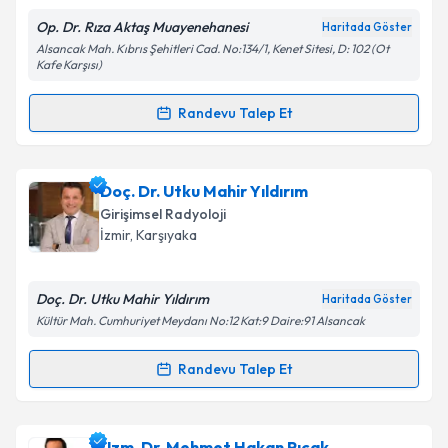
Metni
'ni okudum ve kişisel verilerimin belirtilen
Op. Dr. Rıza Aktaş Muayenehanesi
Haritada Göster
kapsamda işlenmesini kabul ediyorum.
Alsancak Mah. Kıbrıs Şehitleri Cad. No:134/1, Kenet Sitesi, D: 102 (Ot
Kafe Karşısı)
Takvim Talebini Gönder
Randevu Talep Et
Randevu Takvimi Talebi
Op. Dr. Rıza Aktaş
için randevu takvimi talebi
Doç. Dr. Utku Mahir Yıldırım
oluşturun. Size bu uzmandan randevu almanız için bir
Girişimsel Radyoloji
takvim hazırlandığında e-posta ile bilgilendireceğiz.
İzmir
, Karşıyaka
E-posta Adresiniz
Doç. Dr. Utku Mahir Yıldırım
Haritada Göster
Kültür Mah. Cumhuriyet Meydanı No:12 Kat:9 Daire:91 Alsancak
Kişisel verilerimin işlenmesine ilişkin
Aydınlatma
Randevu Talep Et
Randevu Takvimi Talebi
Metni
'ni okudum ve kişisel verilerimin belirtilen
kapsamda işlenmesini kabul ediyorum.
Doç. Dr. Utku Mahir Yıldırım
için randevu takvimi
Uzm. Dr. Mehmet Hakan Pıçak