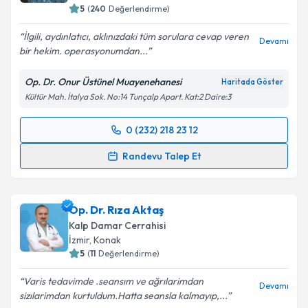
5
(
240
Değerlendirme)
İlgili, aydınlatıcı, aklınızdaki tüm sorulara cevap veren
Devamı
bir hekim. operasyonumdan...
Op. Dr. Onur Üstünel Muayenehanesi
Haritada Göster
Kültür Mah. İtalya Sok. No:14 Tunçalp Apart. Kat:2 Daire:3
0 (232) 218 23 12
Randevu Takvimi Talebi
Randevu Talep Et
Op. Dr. Onur Üstünel
için randevu takvimi talebi
oluşturun. Size bu uzmandan randevu almanız için bir
Op. Dr. Rıza Aktaş
takvim hazırlandığında e-posta ile bilgilendireceğiz.
Kalp Damar Cerrahisi
E-posta Adresiniz
İzmir
, Konak
5
(
11
Değerlendirme)
Varis tedavimde .seansım ve ağrılarimdan
Devamı
sizılarimdan kurtuldum.Hatta seansla kalmayıp,...
Kişisel verilerimin işlenmesine ilişkin
Aydınlatma