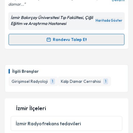
damar...
İzmir Bakırçay Üniversitesi Tıp Fakültesi, Çiğli
Haritada Göster
Eğitim ve Araştırma Hastanesi
Kişisel verilerimin işlenmesine ilişkin
Aydınlatma
Metni
'ni okudum ve kişisel verilerimin belirtilen
kapsamda işlenmesini kabul ediyorum.
Randevu Talep Et
Randevu Takvimi Talebi
Takvim Talebini Gönder
Prof. Dr. Şahin Bozok
için randevu takvimi talebi
oluşturun. Size bu uzmandan randevu almanız için bir
İlgili Branşlar
takvim hazırlandığında e-posta ile bilgilendireceğiz.
Girişimsel Radyoloji
Kalp Damar Cerrahisi
1
1
E-posta Adresiniz
İzmir İlçeleri
Kişisel verilerimin işlenmesine ilişkin
Aydınlatma
Metni
'ni okudum ve kişisel verilerimin belirtilen
İzmir
Radyofrekans tedavileri
kapsamda işlenmesini kabul ediyorum.