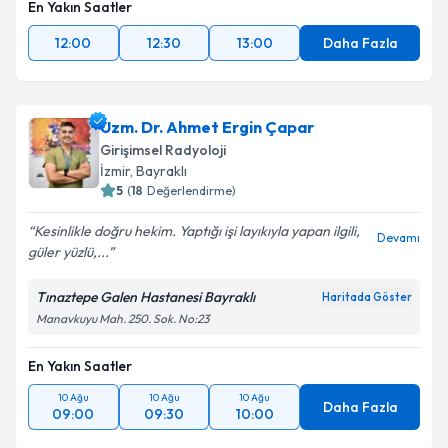
En Yakın Saatler
12:00
12:30
13:00
Daha Fazla
Uzm. Dr. Ahmet Ergin Çapar
Girişimsel Radyoloji
İzmir
, Bayraklı
5
(
18
Değerlendirme)
Kesinlikle doğru hekim. Yaptığı işi layıkıyla yapan ilgili,
Devamı
güler yüzlü,...
Tınaztepe Galen Hastanesi Bayraklı
Haritada Göster
Manavkuyu Mah. 250. Sok. No:23
En Yakın Saatler
10 Ağu
10 Ağu
10 Ağu
Daha Fazla
09:00
09:30
10:00