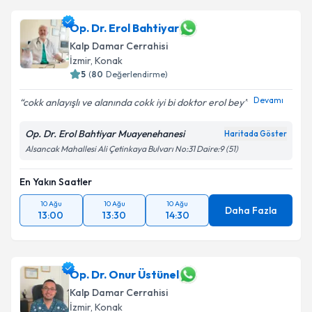
Op. Dr. Erol Bahtiyar
Kalp Damar Cerrahisi
İzmir
, Konak
5
(
80
Değerlendirme)
Devamı
cokk anlayışlı ve alanında cokk iyi bi doktor erol bey
Op. Dr. Erol Bahtiyar Muayenehanesi
Haritada Göster
Alsancak Mahallesi Ali Çetinkaya Bulvarı No:31 Daire:9 (51)
En Yakın Saatler
10 Ağu
10 Ağu
10 Ağu
Daha Fazla
13:00
13:30
14:30
Op. Dr. Onur Üstünel
Kalp Damar Cerrahisi
İzmir
, Konak