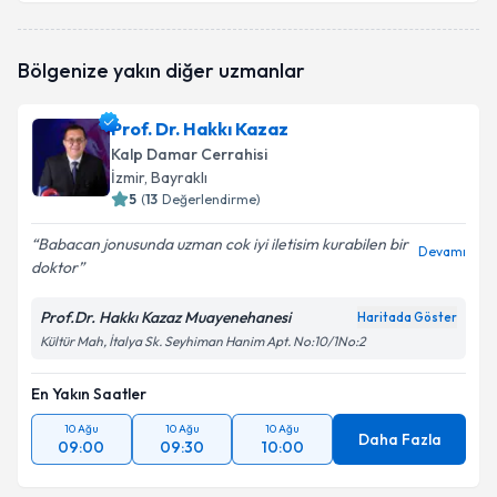
Bölgenize yakın diğer uzmanlar
Prof. Dr. Hakkı Kazaz
Kalp Damar Cerrahisi
İzmir
, Bayraklı
5
(
13
Değerlendirme)
Babacan jonusunda uzman cok iyi iletisim kurabilen bir
Devamı
doktor
Prof.Dr. Hakkı Kazaz Muayenehanesi
Haritada Göster
Kültür Mah, İtalya Sk. Seyhiman Hanim Apt. No:10/1No:2
En Yakın Saatler
10 Ağu
10 Ağu
10 Ağu
Daha Fazla
09:00
09:30
10:00