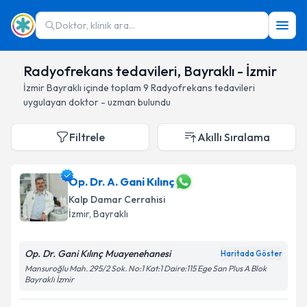
Doktor, klinik ara...
Radyofrekans tedavileri, Bayraklı - İzmir
İzmir
Bayraklı
içinde toplam
9
Radyofrekans tedavileri
uygulayan doktor - uzman bulundu
Filtrele
Akıllı Sıralama
Op. Dr. A. Gani Kılınç
Kalp Damar Cerrahisi
İzmir
, Bayraklı
Op. Dr. Gani Kılınç Muayenehanesi
Haritada Göster
Mansuroğlu Mah. 295/2 Sok. No:1 Kat:1 Daire:115 Ege San Plus A Blok
Bayraklı İzmir