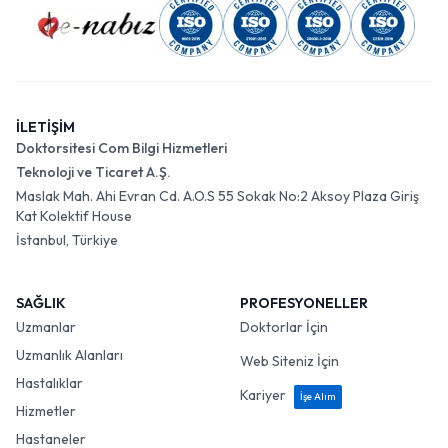
İLETİŞİM
Doktorsitesi Com Bilgi Hizmetleri
Teknoloji ve Ticaret A.Ş.
Maslak Mah. Ahi Evran Cd. A.O.S 55 Sokak No:2 Aksoy Plaza Giriş
Kat Kolektif House
İstanbul, Türkiye
SAĞLIK
PROFESYONELLER
Uzmanlar
Doktorlar İçin
Uzmanlık Alanları
Web Siteniz İçin
Hastalıklar
Kariyer
İşe Alım
Hizmetler
Hastaneler