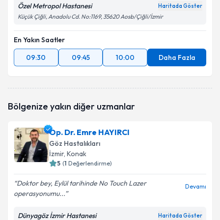
Özel Metropol Hastanesi
Haritada Göster
Küçük Çiğli, Anadolu Cd. No:1169, 35620 Aosb/Çiğli/İzmir
En Yakın Saatler
09:30
09:45
10:00
Daha Fazla
Bölgenize yakın diğer uzmanlar
Op. Dr. Emre HAYIRCI
Göz Hastalıkları
İzmir
, Konak
5
(
1
Değerlendirme)
Doktor bey, Eylül tarihinde No Touch Lazer
Devamı
operasyonumu...
Dünyagöz İzmir Hastanesi
Haritada Göster