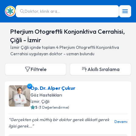
Doktor, klinik ara...
Pterjium Otogreftli Konjonktiva Cerrahisi,
Çiğli - İzmir
İzmir
Çiğli
içinde toplam
4
Pterjium Otogreftli Konjonktiva
Cerrahisi
uygulayan doktor - uzman bulundu
Filtrele
Akıllı Sıralama
Op. Dr. Alper Çukur
Göz Hastalıkları
İzmir
, Çiğli
5
(
1
Değerlendirme)
Gerçekten çok müthiş bir doktor gerek dikkati gerek
Devamı
ilgisi gerek...