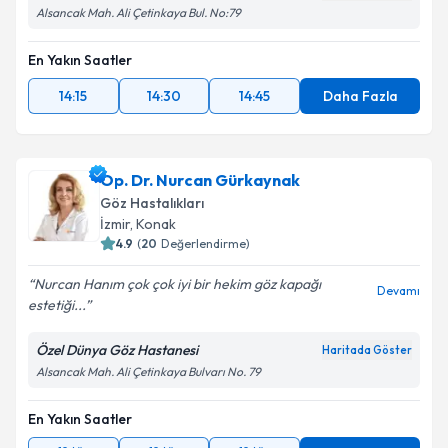
Alsancak Mah. Ali Çetinkaya Bul. No:79
En Yakın Saatler
14:15
14:30
14:45
Daha Fazla
Op. Dr. Nurcan Gürkaynak
Göz Hastalıkları
İzmir
, Konak
4.9
(
20
Değerlendirme)
Nurcan Hanım çok çok iyi bir hekim göz kapağı
Devamı
estetiği...
Özel Dünya Göz Hastanesi
Haritada Göster
Alsancak Mah. Ali Çetinkaya Bulvarı No. 79
En Yakın Saatler