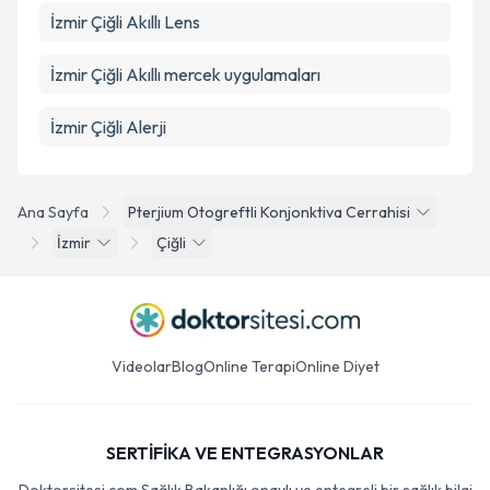
İzmir Çiğli Akıllı Lens
İzmir Çiğli Akıllı mercek uygulamaları
İzmir Çiğli Alerji
Ana Sayfa
Pterjium Otogreftli Konjonktiva Cerrahisi
İzmir
Çiğli
Videolar
Blog
Online Terapi
Online Diyet
SERTİFİKA VE ENTEGRASYONLAR