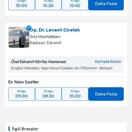
10 Ağu
10 Ağu
10 Ağu
Daha Fazla
10:00
10:20
10:40
Op. Dr. Levent Civelek
Göz Hastalıkları
Balıkesir
, Edremit
Özel Edremit Körfez Hastanesi
Haritada Göster
Eroğlan Mahallesi, Yaşar Kemal Caddesi, No:73 Edremit - Balıkesir
En Yakın Saatler
10 Ağu
10 Ağu
10 Ağu
Daha Fazla
09:00
09:30
10:00
İlgili Branşlar