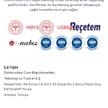
Doktorsitesi.com Sağlık Bakanlığı onaylı ve entegreli bir sağlık bilgi
platformudur. Sertifikaları ile tescillenmiş güvenilir altyapısıyla
sağlık hizmetlerine erişim sağlar.
İLETİŞİM
Doktorsitesi Com Bilgi Hizmetleri
Teknoloji ve Ticaret A.Ş.
Maslak Mah. Ahi Evran Cd. A.O.S 55 Sokak No:2 Aksoy Plaza Giriş
Kat Kolektif House
İstanbul, Türkiye