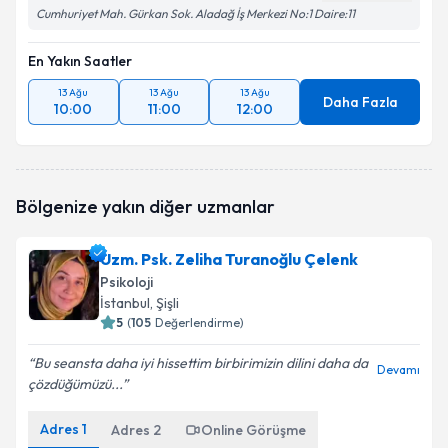
Cumhuriyet Mah. Gürkan Sok. Aladağ İş Merkezi No:1 Daire:11
En Yakın Saatler
13 Ağu
13 Ağu
13 Ağu
Daha Fazla
10:00
11:00
12:00
Bölgenize yakın diğer uzmanlar
Uzm. Psk. Zeliha Turanoğlu Çelenk
Psikoloji
İstanbul
, Şişli
5
(
105
Değerlendirme)
Bu seansta daha iyi hissettim birbirimizin dilini daha da
Devamı
çözdüğümüzü...
Adres
1
Adres
2
Online Görüşme