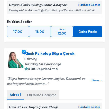
Uzman Klinik Psikolog Binnur Albayrak
Haritada Göster
Esentepe Mah. Adnan Doğu Cad. Metropol Rezidans B Blok K:6 D:66
En Yakın Saatler
Yarın
17:00
18:00
Daha Fazla
12:00
Klinik Psikolog Büşra Çorak
Psikoloji
Tekirdağ
, Süleymanpaşa
5
(
115
Değerlendirme)
Büşra hanıma tavsiye üzerine ulaştım. Donanımlı ve
Devamı
profesyonel oluşu insana...
Adres
1
Online Görüşme
Uzm. Kl. Psk. Büşra Çorak Kliniği
Haritada Göster