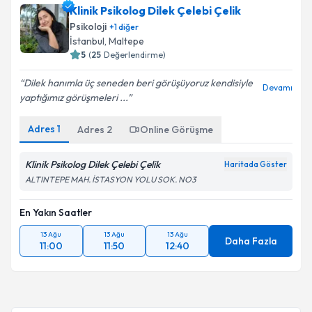
Klinik Psikolog Dilek Çelebi Çelik
Psikoloji
+
1
diğer
İstanbul
, Maltepe
5
(
25
Değerlendirme)
Dilek hanımla üç seneden beri görüşüyoruz kendisiyle
Devamı
yaptığımız görüşmeleri ...
Adres
1
Adres
2
Online Görüşme
Klinik Psikolog Dilek Çelebi Çelik
Haritada Göster
ALTINTEPE MAH. İSTASYON YOLU SOK. NO3
En Yakın Saatler
13 Ağu
13 Ağu
13 Ağu
Daha Fazla
11:00
11:50
12:40