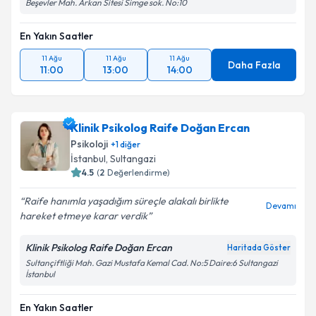
Beşevler Mah. Arkan Sitesi Simge sok. No:10
En Yakın Saatler
11 Ağu
11 Ağu
11 Ağu
Daha Fazla
11:00
13:00
14:00
Klinik Psikolog Raife Doğan Ercan
Psikoloji
+
1
diğer
İstanbul
, Sultangazi
4.5
(
2
Değerlendirme)
Raife hanımla yaşadığım süreçle alakalı birlikte
Devamı
hareket etmeye karar verdik
Klinik Psikolog Raife Doğan Ercan
Haritada Göster
Sultançiftliği Mah. Gazi Mustafa Kemal Cad. No:5 Daire:6 Sultangazi
İstanbul
En Yakın Saatler