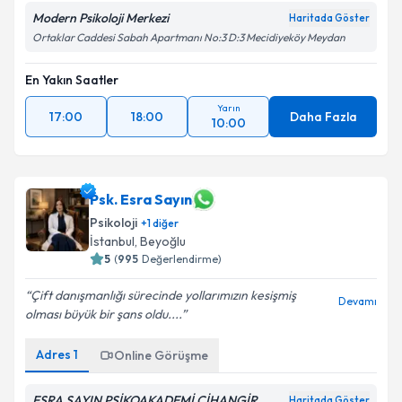
Modern Psikoloji Merkezi
Haritada Göster
Ortaklar Caddesi Sabah Apartmanı No:3 D:3 Mecidiyeköy Meydan
En Yakın Saatler
Yarın
17:00
18:00
Daha Fazla
10:00
Psk. Esra Sayın
Psikoloji
+
1
diğer
İstanbul
, Beyoğlu
5
(
995
Değerlendirme)
Çift danışmanlığı sürecinde yollarımızın kesişmiş
Devamı
olması büyük bir şans oldu....
Adres
1
Online Görüşme
ESRA SAYIN PSİKOAKADEMİ CİHANGİR
Haritada Göster