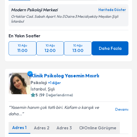
Modern Psikoloji Merkezi
Haritada Göster
Ortaklar Cad. Sabah Apart. No:3 Daire:3 Mecidiyeköy Meydan Şişli
İstanbul
En Yakın Saatler
10 Ağu
10 Ağu
10 Ağu
Daha Fazla
11:00
12:00
13:00
Klinik Psikolog Yasemin Mısırlı
Psikoloji
+
1
diğer
İstanbul
, Şişli
5
(
59
Değerlendirme)
Yasemin hanım çok tatlı biri. Kafam o karışık ve
Devamı
daha...
Adres
1
Adres
2
Adres
3
Online Görüşme