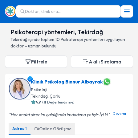
Doktor, klinik ara...
Psikoterapi yöntemleri, Tekirdağ
Tekirdağ
içinde toplam
10
Psikoterapi yöntemleri
uygulayan
doktor - uzman bulundu
Filtrele
Akıllı Sıralama
Klinik Psikolog Binnur Albayrak
Psikoloji
Tekirdağ
, Çorlu
4.9
(
11
Değerlendirme)
Devamı
Her imdat sirenim çaldığında imdadıma yetişir İyi ki
Adres
1
Online Görüşme