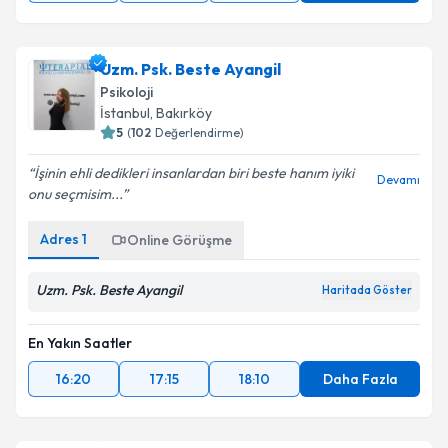
Uzm. Psk. Beste Ayangil
Psikoloji
İstanbul
, Bakırköy
5
(
102
Değerlendirme)
İşinin ehli dedikleri insanlardan biri beste hanım iyiki
Devamı
onu seçmisim...
Adres
1
Online Görüşme
Uzm. Psk. Beste Ayangil
Haritada Göster
En Yakın Saatler
16:20
17:15
18:10
Daha Fazla