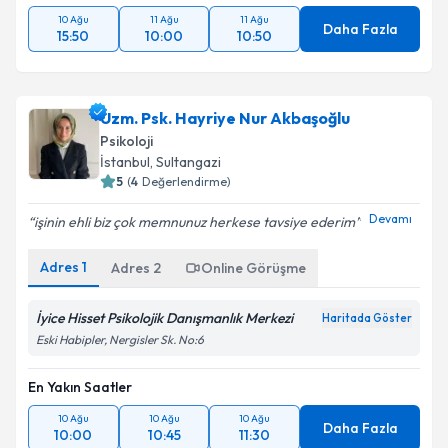
10 Ağu
11 Ağu
11 Ağu
Daha Fazla
15:50
10:00
10:50
Uzm. Psk. Hayriye Nur Akbaşoğlu
Psikoloji
İstanbul
, Sultangazi
5
(
4
Değerlendirme)
Devamı
işinin ehli biz çok memnunuz herkese tavsiye ederim
Adres
1
Adres
2
Online Görüşme
İyice Hisset Psikolojik Danışmanlık Merkezi
Haritada Göster
Eski Habipler, Nergisler Sk. No:6
En Yakın Saatler
10 Ağu
10 Ağu
10 Ağu
Daha Fazla
10:00
10:45
11:30