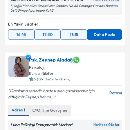
Kuloğlu Mahallesi Sıraselviler Caddesi No:68 Cihangir Garanti Bankası
Üstü Simge Apartmanı Kat:2
En Yakın Saatler
16:45
17:30
18:15
Daha Fazla
Psk. Zeynep Aladağ
Psikoloji
Bursa
, Nilüfer
5
(
129
Değerlendirme)
Ortalama senedir hastası olan çocuklarımız için
Devamı
gittiğimiz Zeynep hanım...
Adres
1
Online Görüşme
Luna Psikoloji Danışmanlık Merkezi
Haritada Göster