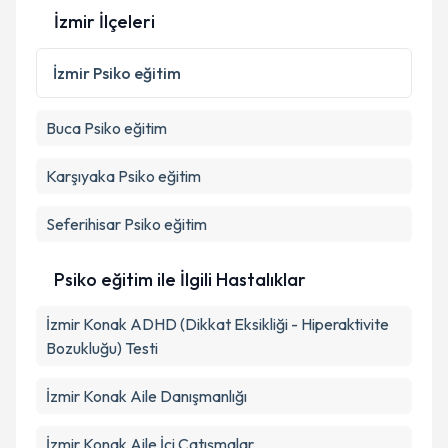
İzmir İlçeleri
Kişisel verilerimin işlenmesine ilişkin
Aydınlatma
İzmir
Psiko eğitim
Metni
'ni okudum ve kişisel verilerimin belirtilen
kapsamda işlenmesini kabul ediyorum.
Buca
Psiko eğitim
Takvim Talebini Gönder
Karşıyaka
Psiko eğitim
Seferihisar
Psiko eğitim
Psiko eğitim ile İlgili Hastalıklar
İzmir Konak ADHD (Dikkat Eksikliği - Hiperaktivite
Bozukluğu) Testi
İzmir Konak Aile Danışmanlığı
İzmir Konak Aile İçi Çatışmalar