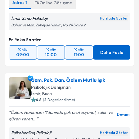
Adres
1
Online Görüşme
İzmir Sima Psikoloji
Haritada Göster
Bahariye Mah. Zübeyde Hanım, No:24 Daire:2
En Yakın Saatler
10 Ağu
10 Ağu
10 Ağu
Daha Fazla
09:00
10:00
11:00
Uzm. Psk. Dan. Özlem Mutlu Işık
Psikolojik Danışman
İzmir
, Buca
4.8
(
2
Değerlendirme)
Özlem Hanımcım “Alanında çok profesyonel, sakin ve
Devamı
güven veren...
Psikohealing Psikoloji
Haritada Göster