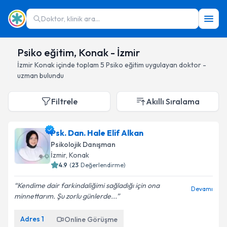
Doktor, klinik ara...
Psiko eğitim, Konak - İzmir
İzmir
Konak
içinde toplam
5
Psiko eğitim
uygulayan doktor -
uzman bulundu
Filtrele
Akıllı Sıralama
Psk. Dan. Hale Elif Alkan
Psikolojik Danışman
İzmir
, Konak
4.9
(
23
Değerlendirme)
Kendime dair farkindaliğimi sağladığı için ona
Devamı
minnettarım. Şu zorlu günlerde...
Adres
1
Online Görüşme