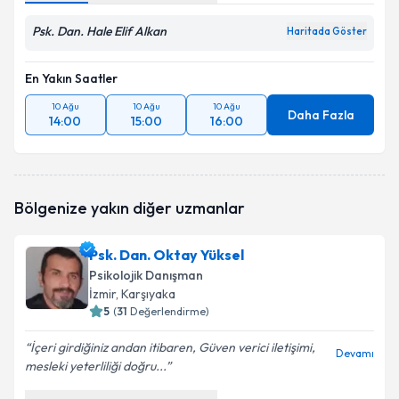
Psk. Dan. Hale Elif Alkan
Haritada Göster
En Yakın Saatler
10 Ağu
10 Ağu
10 Ağu
Daha Fazla
14:00
15:00
16:00
Bölgenize yakın diğer uzmanlar
Psk. Dan. Oktay Yüksel
Psikolojik Danışman
İzmir
, Karşıyaka
5
(
31
Değerlendirme)
İçeri girdiğiniz andan itibaren, Güven verici iletişimi,
Devamı
mesleki yeterliliği doğru...