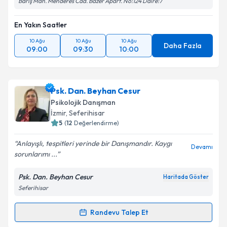
Barış Mah. Menderes Cad. Bazer Apart. No:124 Daire:7
En Yakın Saatler
10 Ağu
10 Ağu
10 Ağu
Daha Fazla
09:00
09:30
10:00
Psk. Dan. Beyhan Cesur
Psikolojik Danışman
İzmir
, Seferihisar
5
(
12
Değerlendirme)
Anlayışlı, tespitleri yerinde bir Danışmandır. Kaygı
Devamı
sorunlarımı ...
Psk. Dan. Beyhan Cesur
Haritada Göster
Seferihisar
Randevu Talep Et
Randevu Takvimi Talebi