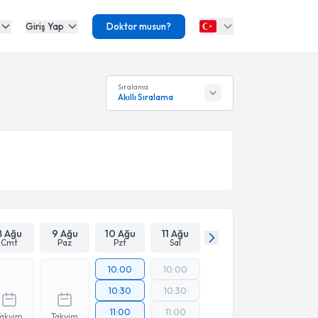
Giriş Yap
Doktor musun?
Sıralama
Akıllı Sıralama
8 Ağu
9 Ağu
10 Ağu
11 Ağu
Cmt
Paz
Pzt
Sal
10:00
10:00
10:30
10:30
11:00
11:00
Takvim
Takvim