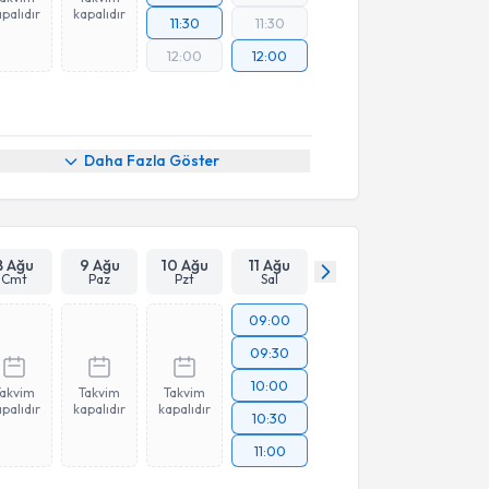
palıdır
kapalıdır
11:30
11:30
12:00
12:00
Daha Fazla Göster
8 Ağu
9 Ağu
10 Ağu
11 Ağu
Cmt
Paz
Pzt
Sal
09:00
09:30
10:00
Takvim
Takvim
Takvim
palıdır
kapalıdır
kapalıdır
10:30
11:00