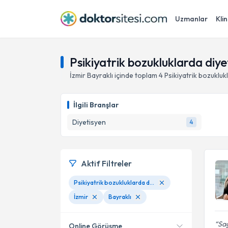
Uzmanlar
Klin
Psikiyatrik bozukluklarda diyet
İzmir
Bayraklı
içinde toplam
4
Psikiyatrik bozukluk
İlgili Branşlar
Diyetisyen
4
Aktif Filtreler
Psikiyatrik bozukluklarda diyet tedavisi
İzmir
Bayraklı
Sağ
Online Görüşme