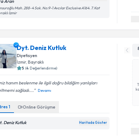
ra Aran
suroğlu Mah. 288-4 Sok. No:9-1 Avcılar Exclusive A164. 7. Kat
raklı İzmir
Dyt. Deniz Kutluk
Diyetisyen
İzmir
, Bayraklı
5
(
4
Değerlendirme)
iz hanım beslenme ile ilgili doğru bildiğim yanlışları
ka
ltmemi sağladı....
Devamı
dres
1
Online Görüşme
t. Deniz Kutluk
Haritada Göster
Randevu T