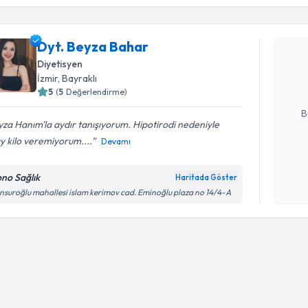
Dyt. Beyz
Dyt. Beyza Bahar
uzmandan ra
Diyetisyen
posta ile bi
İzmir
, Bayraklı
5
(
5
Değerlendirme)
E-posta Ad
B
za Hanım'la aydır tanışıyorum. Hipotirodi nedeniyle
y kilo veremiyorum....
Devamı
Kişisel
okudum
no Sağlık
Haritada Göster
işlenm
suroğlu mahallesi islam kerimov cad. Eminoğlu plaza no 14/4-A