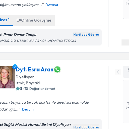
ka
iğim uzman yaklaşımı...
Devamı
dres
1
Online Görüşme
t. Pınar Demir Topçu
Haritada Göster
NSUROĞLU MAH. 288 / 4 SOK. NO9/1 KAT7 D 164
Dyt. Esra Aran
Diyetisyen
İzmir
, Bayraklı
5
(
10
Değerlendirme)
atım boyunca bircok doktor ile diyet sürecim oldu
ka
dar ilgili...
Devamı
el Sağlık Meslek Hizmet Birimi Diyetisyen
Haritada Göster