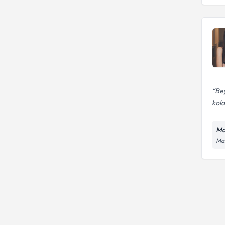
Diyabet/İnsülin direnci ve diyet
tedavisi
Bey
kola
Mo
Man