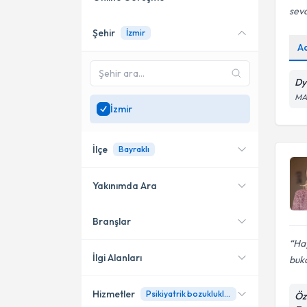
sevd
Şehir
İzmir
Online danışmanlık sunan
A
uzmanları göster
Sadece
İzmir
bölgesinde
Dy
uzman ara
MA
İzmir
İlçe
Bayraklı
Yakınımda Ara
Branşlar
Konumuma yakın uzmanları
Bayraklı
göster
Hay
Konak
İlgi Alanları
buka
Bornova
Hizmetler
Psikiyatrik bozukluklarda diyet tedavisi
Öz
Diyetisyen