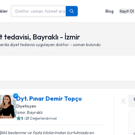
ikler
Blog
Kayıt Ol
 tedavisi, Bayraklı - İzmir
larda diyet tedavisi
uygulayan doktor - uzman bulundu
Dyt. Pınar Demir Topçu
Diyetisyen
İzmir
, Bayraklı
5
(
21
Değerlendirme)
lıklı beslenme ve fazla kilolarimdan kurtulmada en