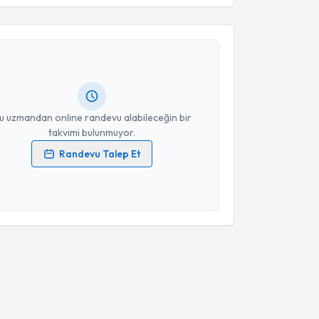
a Bahar
için randevu takvimi talebi oluşturun. Size bu
ndevu almanız için bir takvim hazırlandığında e-
lgilendireceğiz.
resiniz
u uzmandan online randevu alabileceğin bir
takvimi bulunmuyor.
Randevu Talep Et
 verilerimin işlenmesine ilişkin
Aydınlatma Metni
'ni
 ve kişisel verilerimin belirtilen kapsamda
esini kabul ediyorum.
Takvim Talebini Gönder