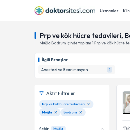
Uzmanlar
Klin
Prp ve kök hücre tedavileri,
Muğla
Bodrum
içinde toplam
1
Prp ve kök hücre te
İlgili Branşlar
Anestezi ve Reanimasyon
1
Aktif Filtreler
Prp ve kök hücre tedavileri
Muğla
Bodrum
İşi
Şehir
Muğla