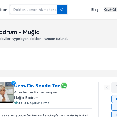
ikler
Blog
Kayıt Ol
 Bodrum - Muğla
davileri
uygulayan doktor - uzman bulundu
Uzm. Dr. Sevda Tan
Anestezi ve Reanimasyon
Muğla
, Bodrum
5
(
115
Değerlendirme)
ni severek yapan bir hekim kendisiyle ve mesleğiyle ilgili