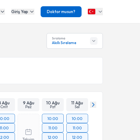
Giriş Yap
Doktor musun?
Sıralama
Akıllı Sıralama
8 Ağu
9 Ağu
10 Ağu
11 Ağu
Cmt
Paz
Pzt
Sal
10:00
10:00
10:00
11:00
11:00
11:00
12:00
12:00
12:00
Takvim