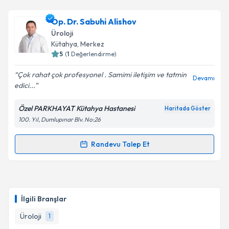
Op. Dr. Sabuhi Alishov
Üroloji
Kütahya
, Merkez
5
(
1
Değerlendirme)
Çok rahat çok profesyonel . Samimi iletişim ve tatmin
Devamı
edici...
Özel PARKHAYAT Kütahya Hastanesi
Haritada Göster
100. Yıl, Dumlupınar Blv. No:26
Randevu Talep Et
Randevu Takvimi Talebi
Op. Dr. Sabuhi Alishov
için randevu takvimi talebi
oluşturun. Size bu uzmandan randevu almanız için bir
İlgili Branşlar
takvim hazırlandığında e-posta ile bilgilendireceğiz.
Üroloji
1
E-posta Adresiniz