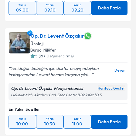
Yarın
Yarın
Yarın
Daha Fazla
09:00
09:10
09:20
Op. Dr. Levent Özçakır
Üroloji
Bursa
, Nilüfer
5
(
217
Değerlendirme)
Yenidoğan bebeğim için doktor arayışındayken
Devamı
instagramdan Levent hocam karşıma çıktı...
Op. Dr.Levent Özçakır Muayenehanesi
Haritada Göster
Odunluk Mah. Akademi Cad. Zeno Center B Blok Kat:1 D:5
En Yakın Saatler
Yarın
Yarın
Yarın
Daha Fazla
10:00
10:30
11:00