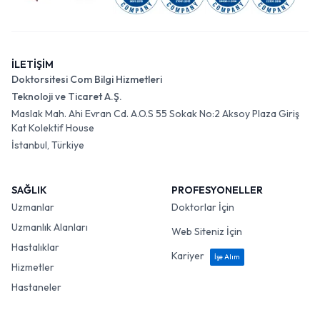
İLETİŞİM
Doktorsitesi Com Bilgi Hizmetleri
Teknoloji ve Ticaret A.Ş.
Maslak Mah. Ahi Evran Cd. A.O.S 55 Sokak No:2 Aksoy Plaza Giriş
Kat Kolektif House
İstanbul, Türkiye
SAĞLIK
PROFESYONELLER
Uzmanlar
Doktorlar İçin
Uzmanlık Alanları
Web Siteniz İçin
Hastalıklar
Kariyer
İşe Alım
Hizmetler
Hastaneler