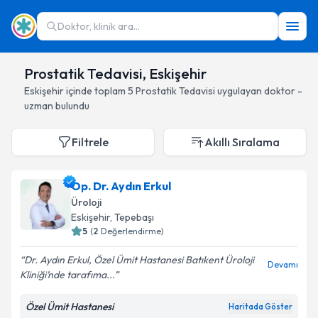
Doktor, klinik ara...
Prostatik Tedavisi, Eskişehir
Eskişehir
içinde toplam
5
Prostatik Tedavisi
uygulayan doktor -
uzman bulundu
Filtrele
Akıllı Sıralama
Op. Dr. Aydın Erkul
Üroloji
Eskişehir
, Tepebaşı
5
(
2
Değerlendirme)
Dr. Aydın Erkul, Özel Ümit Hastanesi Batıkent Üroloji
Devamı
Kliniği’nde tarafıma...
Özel Ümit Hastanesi
Haritada Göster