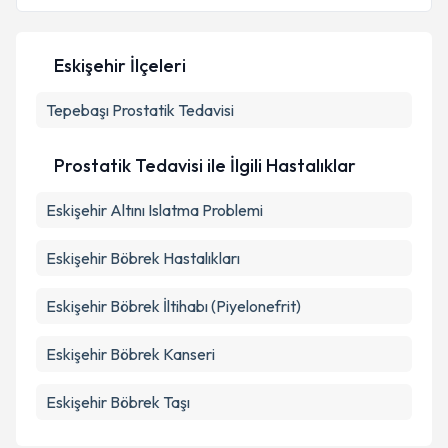
Eskişehir İlçeleri
Kişisel verilerimin işlenmesine ilişkin
Aydınlatma
Tepebaşı
Metni
Prostatik Tedavisi
'ni okudum ve kişisel verilerimin belirtilen
kapsamda işlenmesini kabul ediyorum.
Prostatik Tedavisi ile İlgili Hastalıklar
Takvim Talebini Gönder
Eskişehir Altını Islatma Problemi
Eskişehir Böbrek Hastalıkları
Eskişehir Böbrek İltihabı (Piyelonefrit)
Eskişehir Böbrek Kanseri
Eskişehir Böbrek Taşı