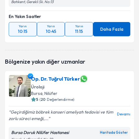
Batıkent, Gerekli Sk. No:13
En Yakın Saatler
Yarın
Yarın
Yarın
Daha Fazla
10:15
10:45
11:15
Bölgenize yakın diğer uzmanlar
Op. Dr. Tuğrul Türker
Üroloji
Bursa
, Nilüfer
5
(
20
Değerlendirme)
Geçirdiğimiz böbrek kanseri ameliyatı tedavisi ve tüm
Devamı
zorlu süreci emeği,...
Bursa Doruk Nilüfer Hastanesi
Haritada Göster