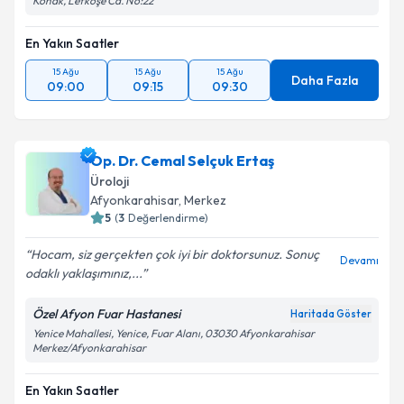
Konak, Lefkoşe Cd. No:22
En Yakın Saatler
15 Ağu
15 Ağu
15 Ağu
Daha Fazla
09:00
09:15
09:30
Op. Dr. Cemal Selçuk Ertaş
Üroloji
Afyonkarahisar
, Merkez
5
(
3
Değerlendirme)
Hocam, siz gerçekten çok iyi bir doktorsunuz. Sonuç
Devamı
odaklı yaklaşımınız,...
Özel Afyon Fuar Hastanesi
Haritada Göster
Yenice Mahallesi, Yenice, Fuar Alanı, 03030 Afyonkarahisar
Merkez/Afyonkarahisar
En Yakın Saatler