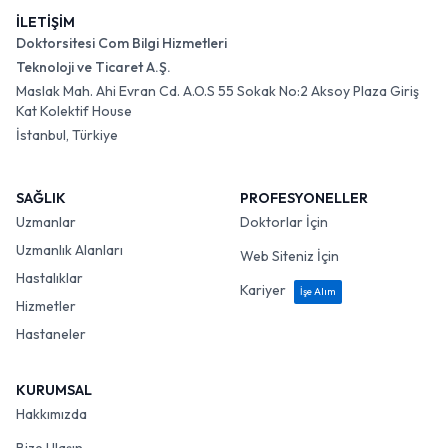
İLETİŞİM
Doktorsitesi Com Bilgi Hizmetleri
Teknoloji ve Ticaret A.Ş.
Maslak Mah. Ahi Evran Cd. A.O.S 55 Sokak No:2 Aksoy Plaza Giriş
Kat Kolektif House
İstanbul, Türkiye
SAĞLIK
PROFESYONELLER
Uzmanlar
Doktorlar İçin
Uzmanlık Alanları
Web Siteniz İçin
Hastalıklar
Kariyer
İşe Alım
Hizmetler
Hastaneler
KURUMSAL
Hakkımızda