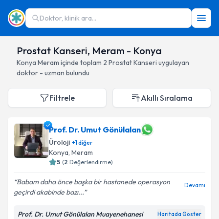
Doktor, klinik ara...
Prostat Kanseri, Meram - Konya
Konya
Meram
içinde toplam
2
Prostat Kanseri
uygulayan
doktor - uzman bulundu
Filtrele
Akıllı Sıralama
Prof. Dr. Umut Gönülalan
Üroloji
+
1
diğer
Konya
, Meram
5
(
2
Değerlendirme)
Babam daha önce başka bir hastanede operasyon
Devamı
geçirdi akabinde bazı...
Prof. Dr. Umut Gönülalan Muayenehanesi
Haritada Göster