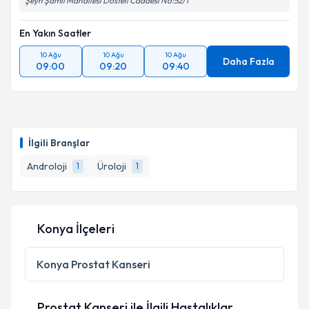
Şeyh Şamil Mahallesi Dosteli Caddesi No:52/1
En Yakın Saatler
10 Ağu
10 Ağu
10 Ağu
Daha Fazla
09:00
09:20
09:40
İlgili Branşlar
Androloji
Üroloji
1
1
Konya İlçeleri
Konya
Prostat Kanseri
Prostat Kanseri ile İlgili Hastalıklar