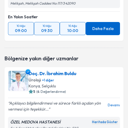
Melikşah, Melikşah Caddesi No:117/3 42090
En Yakın Saatler
10 Ağu
10 Ağu
10 Ağu
Daha Fazla
09:00
09:30
10:00
Bölgenize yakın diğer uzmanlar
Doç. Dr. İbrahim Buldu
Üroloji
+
1
diğer
Konya
, Selçuklu
5
(
4
Değerlendirme)
Açıklayıcı bilgilendirmesi ve sürece farklı açıdan yön
Devamı
vermesi için teşekkür...
ÖZEL MEDOVA HASTANESİ
Haritada Göster