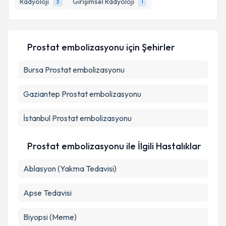
Radyoloji
Girişimsel Radyoloji
3
1
E-posta Adresiniz
Prostat embolizasyonu
için Şehirler
Bursa
Prostat embolizasyonu
Kişisel verilerimin işlenmesine ilişkin
Aydınlatma
Metni
'ni okudum ve kişisel verilerimin belirtilen
kapsamda işlenmesini kabul ediyorum.
Gaziantep
Prostat embolizasyonu
İstanbul
Prostat embolizasyonu
Takvim Talebini Gönder
Prostat embolizasyonu ile İlgili Hastalıklar
Ablasyon (Yakma Tedavisi)
Apse Tedavisi
Biyopsi (Meme)