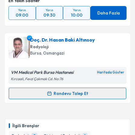
En Yakın Saatler
Yarın
Yarın
Yarın
Daha Fazla
09:00
09:30
10:00
Doç. Dr. Hasan Baki Altınsoy
Radyoloji
Bursa
,
Osmangazi
VM Medical Park Bursa Hastanesi
Haritada Göster
Kırcaali, Fevzi Çakmak Cd. No:76
Randevu Talep Et
Randevu Takvimi Talebi
Doç. Dr. Hasan Baki Altınsoy
için randevu takvimi
talebi oluşturun. Size bu uzmandan randevu almanız
İlgili Branşlar
için bir takvim hazırlandığında e-posta ile
bilgilendireceğiz.