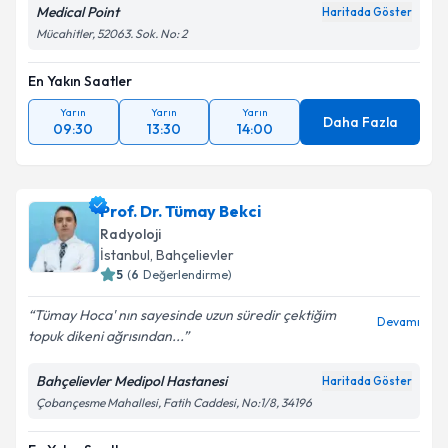
Medical Point
Haritada Göster
Mücahitler, 52063. Sok. No: 2
En Yakın Saatler
Yarın
Yarın
Yarın
Daha Fazla
09:30
13:30
14:00
Prof. Dr. Tümay Bekci
Radyoloji
İstanbul
,
Bahçelievler
5
(
6
Değerlendirme)
Tümay Hoca' nın sayesinde uzun süredir çektiğim
Devamı
topuk dikeni ağrısından...
Bahçelievler Medipol Hastanesi
Haritada Göster
Çobançesme Mahallesi, Fatih Caddesi, No:1/8, 34196