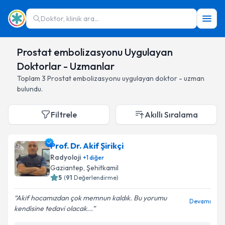
Doktor, klinik ara...
Prostat embolizasyonu Uygulayan
Doktorlar - Uzmanlar
Toplam
3
Prostat embolizasyonu
uygulayan doktor - uzman
bulundu.
Filtrele
Akıllı Sıralama
Prof. Dr. Akif Şirikçi
Radyoloji
+
1
diğer
Gaziantep
,
Şehitkamil
5
(
91
Değerlendirme)
Akif hocamızdan çok memnun kaldık. Bu yorumu
Devamı
kendisine tedavi olacak...