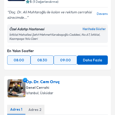
5
(
1
Değerlendirme)
Doç. Dr. Ali Muhtaroğlu ile kolon ve rektum cerrahisi
Devamı
sürecimde...
Özel Adatıp Hastanesi
Haritada Göster
İstiklal Mahallesi Şehit Mehmet Karabaşoğlu Caddesi, No.67, İstiklal,
Kazımpaşa Yolu Üzeri
En Yakın Saatler
08:00
08:30
09:00
Daha Fazla
Op. Dr. Cem Oruç
Genel Cerrahi
İstanbul
, Üsküdar
Adres
1
Adres
2