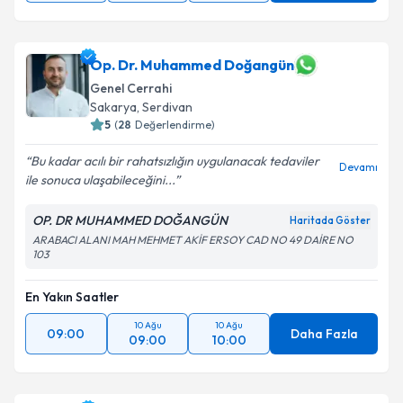
Op. Dr. Muhammed Doğangün
Genel Cerrahi
Sakarya
, Serdivan
5
(
28
Değerlendirme)
Bu kadar acılı bir rahatsızlığın uygulanacak tedaviler
Devamı
ile sonuca ulaşabileceğini...
OP. DR MUHAMMED DOĞANGÜN
Haritada Göster
ARABACI ALANI MAH MEHMET AKİF ERSOY CAD NO 49 DAİRE NO
103
En Yakın Saatler
10 Ağu
10 Ağu
09:00
Daha Fazla
09:00
10:00