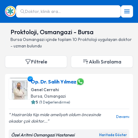
Doktor, klinik ara...
Proktoloji, Osmangazi - Bursa
Bursa
Osmangazi
içinde toplam
10
Proktoloji
uygulayan doktor
- uzman bulundu
Filtrele
Akıllı Sıralama
Op. Dr. Salih Yılmaz
Genel Cerrahi
Bursa
, Osmangazi
5
(
1
Değerlendirme)
Haziran'da tüp mide ameliyatı oldum öncesinde
Devamı
okadar çok doktor...
Özel Aritmi Osmangazi Hastanesi
Haritada Göster