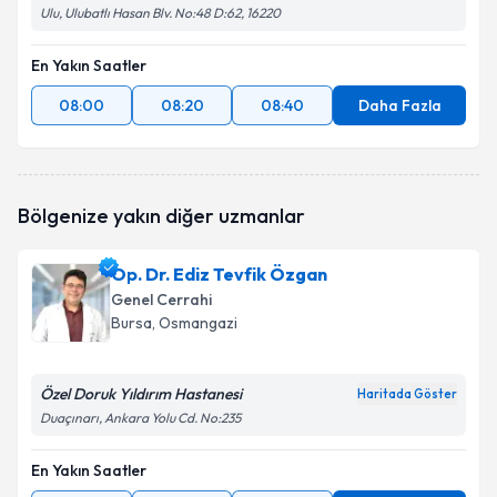
Ulu, Ulubatlı Hasan Blv. No:48 D:62, 16220
En Yakın Saatler
08:00
08:20
08:40
Daha Fazla
Bölgenize yakın diğer uzmanlar
Op. Dr. Ediz Tevfik Özgan
Genel Cerrahi
Bursa
, Osmangazi
Özel Doruk Yıldırım Hastanesi
Haritada Göster
Duaçınarı, Ankara Yolu Cd. No:235
En Yakın Saatler