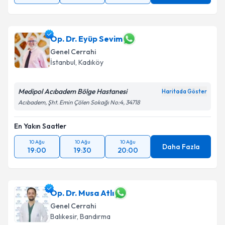
Takvim Talebini Gönder
Op. Dr. Eyüp Sevim
Genel Cerrahi
İstanbul
, Kadıköy
Medipol Acıbadem Bölge Hastanesi
Haritada Göster
Acıbadem, Şht. Emin Çölen Sokağı No:4, 34718
En Yakın Saatler
10 Ağu
10 Ağu
10 Ağu
Daha Fazla
19:00
19:30
20:00
Op. Dr. Musa Atlı
Genel Cerrahi
Balıkesir
, Bandırma