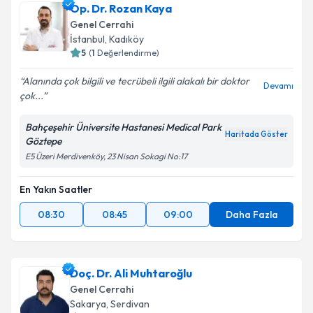
Op. Dr. Rozan Kaya
Genel Cerrahi
İstanbul
, Kadıköy
5
(
1
Değerlendirme)
Alanında çok bilgili ve tecrübeli ilgili alakalı bir doktor
Devamı
çok...
Bahçeşehir Üniversite Hastanesi Medical Park
Haritada Göster
Göztepe
E5 Üzeri Merdivenköy, 23 Nisan Sokagi No:17
En Yakın Saatler
08:30
08:45
09:00
Daha Fazla
Doç. Dr. Ali Muhtaroğlu
Genel Cerrahi
Sakarya
, Serdivan