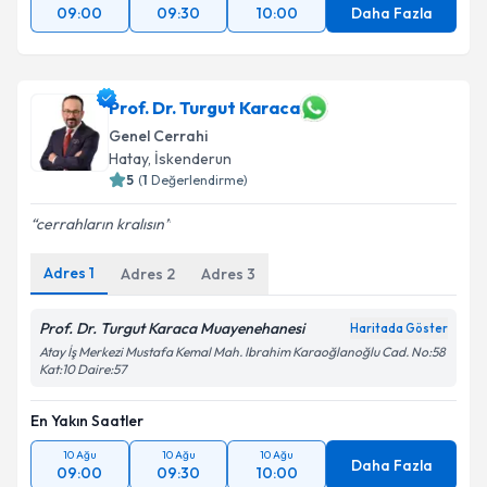
09:00
09:30
10:00
Daha Fazla
Prof. Dr. Turgut Karaca
Genel Cerrahi
Hatay
, İskenderun
5
(
1
Değerlendirme)
cerrahların kralısın
Adres
1
Adres
2
Adres
3
Prof. Dr. Turgut Karaca Muayenehanesi
Haritada Göster
Atay İş Merkezi Mustafa Kemal Mah. Ibrahim Karaoğlanoğlu Cad. No:58
Kat:10 Daire:57
En Yakın Saatler
10 Ağu
10 Ağu
10 Ağu
Daha Fazla
09:00
09:30
10:00