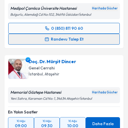
Medipol Çamlıca Üniversite Hastanesi
Haritada Göster
Bulgurlu, Alemdağ Cd No:102, 34696 Üsküdar/İstanbul
0 (850) 811 90 60
Randevu Takvimi Talebi
Randevu Talep Et
Op. Dr. Cem Oruç
için randevu takvimi talebi
oluşturun. Size bu uzmandan randevu almanız için bir
Doç. Dr. Mürşit Dincer
takvim hazırlandığında e-posta ile bilgilendireceğiz.
Genel Cerrahi
E-posta Adresiniz
İstanbul
, Ataşehir
Memorial Göztepe Hastanesi
Haritada Göster
Yeni Sahra, Karaman Cd No: 1, 34634 Ataşehir/İstanbul
Kişisel verilerimin işlenmesine ilişkin
Aydınlatma
Metni
'ni okudum ve kişisel verilerimin belirtilen
En Yakın Saatler
kapsamda işlenmesini kabul ediyorum.
10 Ağu
10 Ağu
10 Ağu
Daha Fazla
09:00
09:30
10:00