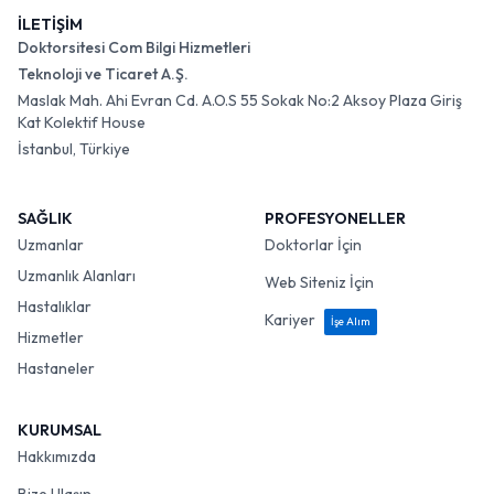
İLETİŞİM
Doktorsitesi Com Bilgi Hizmetleri
Teknoloji ve Ticaret A.Ş.
Maslak Mah. Ahi Evran Cd. A.O.S 55 Sokak No:2 Aksoy Plaza Giriş
Kat Kolektif House
İstanbul, Türkiye
SAĞLIK
PROFESYONELLER
Uzmanlar
Doktorlar İçin
Uzmanlık Alanları
Web Siteniz İçin
Hastalıklar
Kariyer
İşe Alım
Hizmetler
Hastaneler
KURUMSAL
Hakkımızda