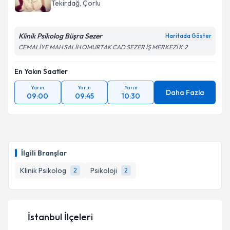
Tekirdağ
, Çorlu
Klinik Psikolog Büşra Sezer
Haritada Göster
CEMALİYE MAH SALİH OMURTAK CAD SEZER İŞ MERKEZİ K:2
En Yakın Saatler
Yarın
Yarın
Yarın
Daha Fazla
09:00
09:45
10:30
İlgili Branşlar
Klinik Psikolog
Psikoloji
2
2
İstanbul İlçeleri