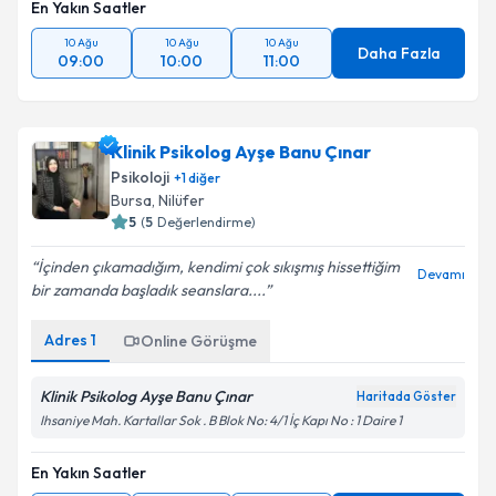
En Yakın Saatler
10 Ağu
10 Ağu
10 Ağu
Daha Fazla
09:00
10:00
11:00
Klinik Psikolog Ayşe Banu Çınar
Psikoloji
+
1
diğer
Bursa
, Nilüfer
5
(
5
Değerlendirme)
İçinden çıkamadığım, kendimi çok sıkışmış hissettiğim
Devamı
bir zamanda başladık seanslara....
Adres
1
Online Görüşme
Klinik Psikolog Ayşe Banu Çınar
Haritada Göster
Ihsaniye Mah. Kartallar Sok . B Blok No: 4/1 İç Kapı No : 1 Daire 1
En Yakın Saatler