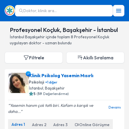
Doktor, klinik ara...
Profesyonel Koçluk, Başakşehir - İstanbul
İstanbul
Başakşehir
içinde toplam
8
Profesyonel Koçluk
uygulayan doktor - uzman bulundu
Filtrele
Akıllı Sıralama
Klinik Psikolog Yasemin Mısırlı
Psikoloji
+
1
diğer
İstanbul
, Başakşehir
5
(
59
Değerlendirme)
Yasemin hanım çok tatlı biri. Kafam o karışık ve
Devamı
daha...
Adres
1
Adres
2
Adres
3
Online Görüşme