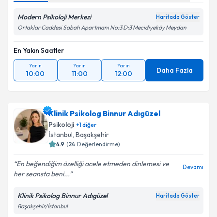
Modern Psikoloji Merkezi
Haritada Göster
Ortaklar Caddesi Sabah Apartmanı No:3 D:3 Mecidiyeköy Meydan
En Yakın Saatler
Yarın
Yarın
Yarın
Daha Fazla
10:00
11:00
12:00
Klinik Psikolog Binnur Adıgüzel
Psikoloji
+
1
diğer
İstanbul
, Başakşehir
4.9
(
24
Değerlendirme)
En beğendiğim özelliği acele etmeden dinlemesi ve
Devamı
her seansta beni...
Klinik Psikolog Binnur Adıgüzel
Haritada Göster
Başakşehir/İstanbul