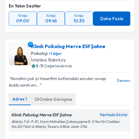
En Yakın Saatler
10 Ağu
10 Ağu
10 Ağu
Daha Fazla
09:00
09:45
10:30
Klinik Psikolog Merve Elif Şahne
Psikoloji
+
1
diğer
İstanbul
, Bakırköy
5
(
11
Değerlendirme)
Kendimi çok iyi hissettim kafamdaki sorular cevap
Devamı
buldu sanki en...
Adres
1
Online Görüşme
Klinik Psikolog Merve Elif Şahne
Haritada Göster
Ataköy 7-8-9-10. Kısım Mahallesi Çobançeşme E-5 YanYol Caddesi
No:20/1 Kat :6 Ataköy Towers A Blok Joker Ofis