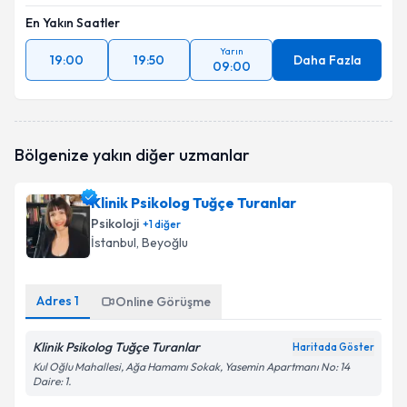
En Yakın Saatler
Yarın
19:00
19:50
Daha Fazla
09:00
Bölgenize yakın diğer uzmanlar
Klinik Psikolog Tuğçe Turanlar
Psikoloji
+
1
diğer
İstanbul
, Beyoğlu
Adres
1
Online Görüşme
Klinik Psikolog Tuğçe Turanlar
Haritada Göster
Kul Oğlu Mahallesi, Ağa Hamamı Sokak, Yasemin Apartmanı No: 14
Daire: 1.