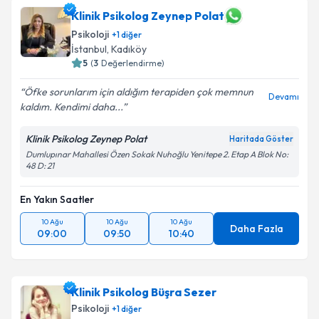
Klinik Psikolog Zeynep Polat
Psikoloji
+
1
diğer
İstanbul
, Kadıköy
5
(
3
Değerlendirme)
Öfke sorunlarım için aldığım terapiden çok memnun
Devamı
kaldım. Kendimi daha...
Klinik Psikolog Zeynep Polat
Haritada Göster
Dumlupınar Mahallesi Özen Sokak Nuhoğlu Yenitepe 2. Etap A Blok No:
48 D: 21
En Yakın Saatler
10 Ağu
10 Ağu
10 Ağu
Daha Fazla
09:00
09:50
10:40
Klinik Psikolog Büşra Sezer
Psikoloji
+
1
diğer