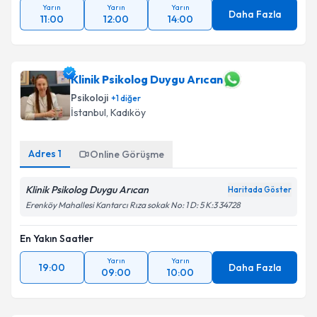
Yarın
Yarın
Yarın
Daha Fazla
11:00
12:00
14:00
Klinik Psikolog Duygu Arıcan
Psikoloji
+
1
diğer
İstanbul
, Kadıköy
Adres
1
Online Görüşme
Klinik Psikolog Duygu Arıcan
Haritada Göster
Erenköy Mahallesi Kantarcı Rıza sokak No: 1 D: 5 K:3 34728
En Yakın Saatler
Yarın
Yarın
19:00
Daha Fazla
09:00
10:00