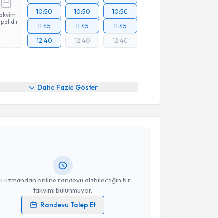
10:50
10:50
10:50
Takvim
palıdır
11:45
11:45
11:45
12:40
12:40
12:40
Daha Fazla Göster
akvimi Talebi
t Yenal
için randevu takvimi talebi oluşturun. Size bu
ndevu almanız için bir takvim hazırlandığında e-
lgilendireceğiz.
resiniz
u uzmandan online randevu alabileceğin bir
takvimi bulunmuyor.
Randevu Talep Et
 verilerimin işlenmesine ilişkin
Aydınlatma Metni
'ni