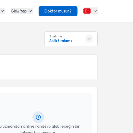
Giriş Yap
Doktor musun?
Sıralama
Akıllı Sıralama
akvimi Talebi
ikolog Handan Horasan
için randevu takvimi talebi
Size bu uzmandan randevu almanız için bir takvim
ında e-posta ile bilgilendireceğiz.
resiniz
u uzmandan online randevu alabileceğin bir
takvimi bulunmuyor.