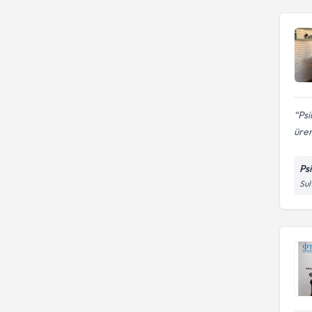
Psi
üre
Ps
Sul