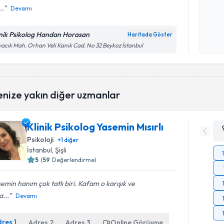
..
Devamı
Kişisel
okudum
inik Psikolog Handan Horasan
Haritada Göster
işlenm
acık Mah. Orhan Veli Kanık Cad. No 32 Beykoz İstanbul
enize yakın diğer uzmanlar
Klinik Psikolog Yasemin Mısırlı
Psikoloji
+
1
diğer
İstanbul
, Şişli
5
(
59
Değerlendirme)
emin hanım çok tatlı biri. Kafam o karışık ve
...
Devamı
dres
1
Adres
2
Adres
3
Online Görüşme