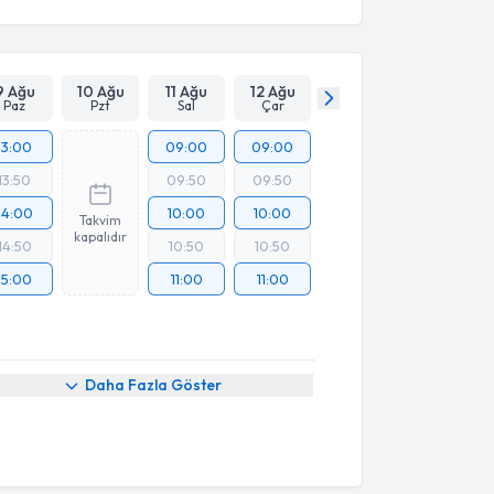
9 Ağu
10 Ağu
11 Ağu
12 Ağu
Paz
Pzt
Sal
Çar
13:00
09:00
09:00
13:50
09:50
09:50
14:00
10:00
10:00
Takvim
kapalıdır
14:50
10:50
10:50
15:00
11:00
11:00
Daha Fazla Göster
akvimi Talebi