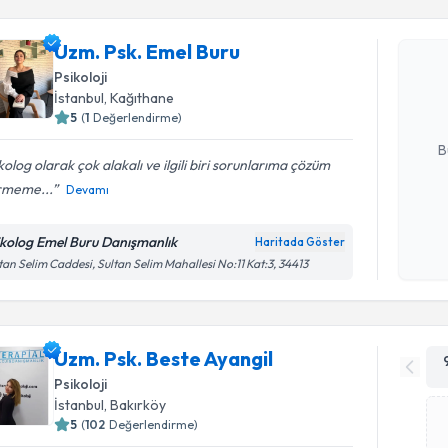
Uzm. Psk.
Uzm. Psk. Emel Buru
bu uzmandan
Psikoloji
posta ile bi
İstanbul
, Kağıthane
5
(
1
Değerlendirme)
E-posta Ad
B
kolog olarak çok alakalı ve ilgili biri sorunlarıma çözüm
rmeme...
Devamı
Kişisel
okudum
ikolog Emel Buru Danışmanlık
Haritada Göster
işlenm
tan Selim Caddesi, Sultan Selim Mahallesi No:11 Kat:3, 34413
Uzm. Psk. Beste Ayangil
Psikoloji
İstanbul
, Bakırköy
5
(
102
Değerlendirme)