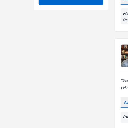
Terapisi
Aile İçi İletişim Bozuklukları
Uzmanlık Alınan Kurum
Beykoz
Bağlanma sorunları
Mo
Ort
Aile İçi İletişim Sorunları
Kağıthane
Benlik Algısı
Ünvan
BAHÇEŞEHİR ÜNİVERSİTESİ
Aile İlişkisi
Maltepe
Benlik saygısı artırma
danışmanlığı
MALTEPE ÜNİVERSİTESİ
Anksiyete Bozuklukları
Şişli
Bilişsel Tedaviler
Anlam arayışı
Klinik Psikolog
Bipolar Ve İlgili Bozukluklar
Anlam
Bir Yakınının Kaybı
Sor
Anoreksiya Nervoza
Bireysel Danışmanlık
şeki
Ayrılık Kaygısı
Bireysel Psikoterapi
A
Ayrılma
Dinamik psikoterapiler
Ps
Duyguları İfade Etme