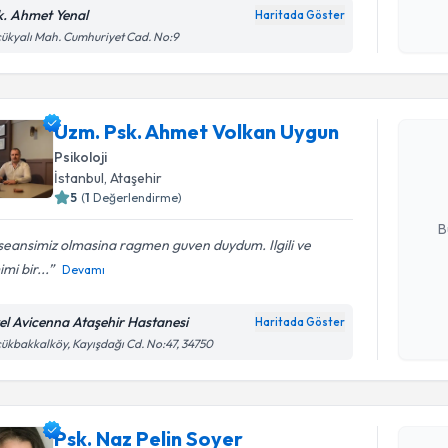
okudum
k. Ahmet Yenal
Haritada Göster
işlenm
ükyalı Mah. Cumhuriyet Cad. No:9
Randevu T
Uzm. Psk.
Uzm. Psk. Ahmet Volkan Uygun
oluşturun. 
Psikoloji
hazırlandığ
İstanbul
, Ataşehir
5
(
1
Değerlendirme)
E-posta Ad
B
 seansimiz olmasina ragmen guven duydum. Ilgili ve
mi bir...
Devamı
Kişisel
okudum
el Avicenna Ataşehir Hastanesi
Haritada Göster
Randevu T
işlenm
ükbakkalköy, Kayışdağı Cd. No:47, 34750
Psk. Naz P
bu uzmandan
Psk. Naz Pelin Soyer
posta ile bi