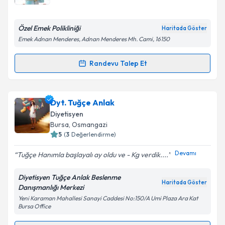
bilgilendireceğiz.
E-posta Adresiniz
Özel Emek Polikliniği
Haritada Göster
Emek Adnan Menderes, Adnan Menderes Mh. Cami, 16150
Randevu Talep Et
Randevu Takvimi Talebi
Kişisel verilerimin işlenmesine ilişkin
Aydınlatma
Metni
'ni okudum ve kişisel verilerimin belirtilen
kapsamda işlenmesini kabul ediyorum.
Dyt. Nur Alan Topaloğlu
için randevu takvimi talebi
Dyt. Tuğçe Anlak
oluşturun. Size bu uzmandan randevu almanız için bir
Diyetisyen
takvim hazırlandığında e-posta ile bilgilendireceğiz.
Takvim Talebini Gönder
Bursa
, Osmangazi
5
(
3
Değerlendirme)
E-posta Adresiniz
Devamı
Tuğçe Hanımla başlayalı ay oldu ve - Kg verdik....
Diyetisyen Tuğçe Anlak Beslenme
Haritada Göster
Danışmanlığı Merkezi
Kişisel verilerimin işlenmesine ilişkin
Aydınlatma
Yeni Karaman Mahallesi Sanayi Caddesi No:150/A Umi Plaza Ara Kat
Metni
'ni okudum ve kişisel verilerimin belirtilen
Bursa Office
kapsamda işlenmesini kabul ediyorum.