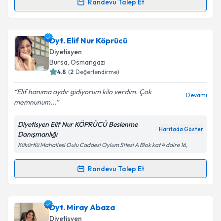
Kişisel verilerimin işlenmesine ilişkin
Aydınlatma
Randevu Talep Et
Randevu Takvimi Talebi
Metni
'ni okudum ve kişisel verilerimin belirtilen
kapsamda işlenmesini kabul ediyorum.
Dyt. Ruken Ergül
için randevu takvimi talebi
Dyt. Elif Nur Köprücü
oluşturun. Size bu uzmandan randevu almanız için bir
Takvim Talebini Gönder
Diyetisyen
takvim hazırlandığında e-posta ile bilgilendireceğiz.
Bursa
, Osmangazi
4.8
(
2
Değerlendirme)
E-posta Adresiniz
Elif hanıma aydır gidiyorum kilo verdim. Çok
Devamı
memnunum...
Diyetisyen Elif Nur KÖPRÜCÜ Beslenme
Kişisel verilerimin işlenmesine ilişkin
Aydınlatma
Haritada Göster
Danışmanlığı
Metni
'ni okudum ve kişisel verilerimin belirtilen
Kükürtlü Mahallesi Oulu Caddesi Oylum Sitesi A Blok kat 4 daire 16,
kapsamda işlenmesini kabul ediyorum.
Randevu Talep Et
Randevu Takvimi Talebi
Takvim Talebini Gönder
Dyt. Elif Nur Köprücü
için randevu takvimi talebi
Dyt. Miray Abaza
oluşturun. Size bu uzmandan randevu almanız için bir
Diyetisyen