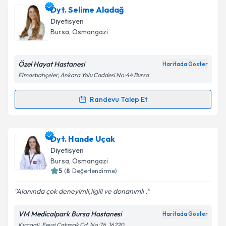
Dyt. Gülnihal Topal
için randevu takvimi talebi
Dyt. Selime Aladağ
oluşturun. Size bu uzmandan randevu almanız için bir
Diyetisyen
takvim hazırlandığında e-posta ile bilgilendireceğiz.
Bursa
, Osmangazi
E-posta Adresiniz
Özel Hayat Hastanesi
Haritada Göster
Elmasbahçeler, Ankara Yolu Caddesi No:44 Bursa
Kişisel verilerimin işlenmesine ilişkin
Aydınlatma
Randevu Talep Et
Randevu Takvimi Talebi
Metni
'ni okudum ve kişisel verilerimin belirtilen
kapsamda işlenmesini kabul ediyorum.
Dyt. Selime Aladağ
için randevu takvimi talebi
Dyt. Hande Uçak
oluşturun. Size bu uzmandan randevu almanız için bir
Takvim Talebini Gönder
Diyetisyen
takvim hazırlandığında e-posta ile bilgilendireceğiz.
Bursa
, Osmangazi
5
(
8
Değerlendirme)
E-posta Adresiniz
Alanında çok deneyimli,ilgili ve donanımlı .
VM Medicalpark Bursa Hastanesi
Haritada Göster
Kırcaali, Fevzi Çakmak Cd. No:76, 16220