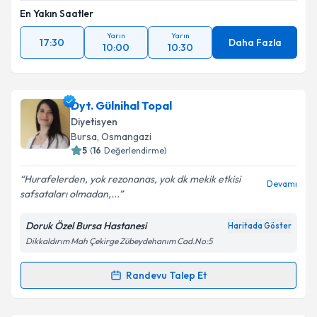
En Yakın Saatler
Yarın
Yarın
17:30
Daha Fazla
10:00
10:30
Dyt. Gülnihal Topal
Diyetisyen
Bursa
, Osmangazi
5
(
16
Değerlendirme)
Hurafelerden, yok rezonanas, yok dk mekik etkisi
Devamı
safsataları olmadan,...
Doruk Özel Bursa Hastanesi
Haritada Göster
Dikkaldırım Mah Çekirge Zübeydehanım Cad.No:5
Randevu Talep Et
Randevu Takvimi Talebi