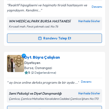
Reaktif hipoglisemi ve haşimato tiroidi hastasıyım ve
Devamı
yaşındayım. Kendimi...
WM MEDİCALPARK BURSA HASTANESİ
Haritada Göster
Kişisel verilerimin işlenmesine ilişkin
Aydınlatma
Kırcaali mah. Fevzi çakmak cad. No:76
Metni
'ni okudum ve kişisel verilerimin belirtilen
kapsamda işlenmesini kabul ediyorum.
Randevu Talep Et
Randevu Takvimi Talebi
Takvim Talebini Gönder
Dyt. Beyza Köse
için randevu takvimi talebi oluşturun.
Dyt. Büşra Çalışkan
Size bu uzmandan randevu almanız için bir takvim
Diyetisyen
hazırlandığında e-posta ile bilgilendireceğiz.
Bursa
, Osmangazi
5
(
2
Değerlendirme)
E-posta Adresiniz
Devamı
ay önce online detoks programı ile bir ayda ...
Semi Psikoloji ve Diyet Danışmanlığı
Haritada Göster
Çamlıca, Çamlıca Mahallesi Kavakdere Caddesi Çamlıca İşhanı No:170
Kişisel verilerimin işlenmesine ilişkin
Aydınlatma
Metni
'ni okudum ve kişisel verilerimin belirtilen