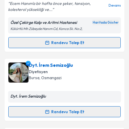
Ecem Hanım'a bir hafta önce şeker, tansiyon,
Devamı
kolesterol yüksekliği ve...
Özel Çekirge Kalp ve Aritmi Hastanesi
Haritada Göster
Kişisel verilerimin işlenmesine ilişkin
Aydınlatma
Kükürtlü Mh Zübeyde Hanım Cd, Konca Sk. No:2,
Metni
'ni okudum ve kişisel verilerimin belirtilen
kapsamda işlenmesini kabul ediyorum.
Randevu Talep Et
Randevu Takvimi Talebi
Takvim Talebini Gönder
Uzm. Dyt. Ecem Tüzen
için randevu takvimi talebi
Dyt. İrem Semizoğlu
oluşturun. Size bu uzmandan randevu almanız için bir
Diyetisyen
takvim hazırlandığında e-posta ile bilgilendireceğiz.
Bursa
, Osmangazi
E-posta Adresiniz
Dyt. İrem Semizoğlu
Randevu Talep Et
Randevu Takvimi Talebi
Kişisel verilerimin işlenmesine ilişkin
Aydınlatma
Metni
'ni okudum ve kişisel verilerimin belirtilen
kapsamda işlenmesini kabul ediyorum.