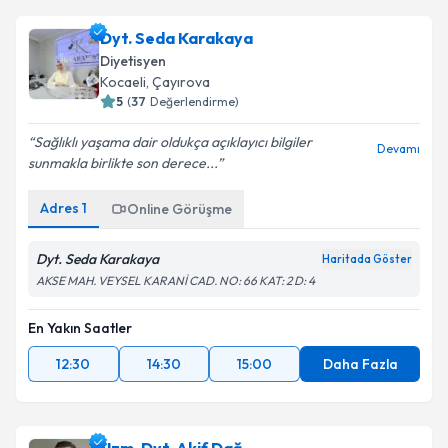
oluşturun. Size bu uzmandan randevu almanız için bir
Dyt. Seda Karakaya
takvim hazırlandığında e-posta ile bilgilendireceğiz.
Diyetisyen
E-posta Adresiniz
Kocaeli
, Çayırova
5
(
37
Değerlendirme)
Sağlıklı yaşama dair oldukça açıklayıcı bilgiler
Devamı
sunmakla birlikte son derece...
Kişisel verilerimin işlenmesine ilişkin
Aydınlatma
Metni
'ni okudum ve kişisel verilerimin belirtilen
Adres
1
Online Görüşme
kapsamda işlenmesini kabul ediyorum.
Dyt. Seda Karakaya
Haritada Göster
Takvim Talebini Gönder
AKSE MAH. VEYSEL KARANİ CAD. NO: 66 KAT: 2 D: 4
En Yakın Saatler
12:30
14:30
15:00
Daha Fazla