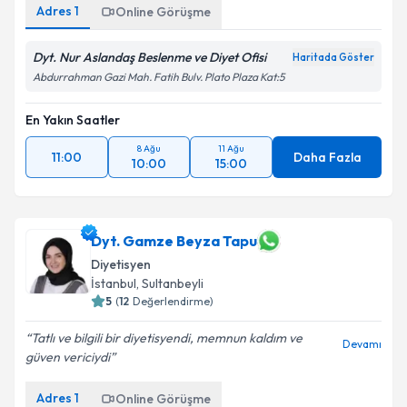
Adres
1
Online Görüşme
Dyt. Nur Aslandaş Beslenme ve Diyet Ofisi
Haritada Göster
Abdurrahman Gazi Mah. Fatih Bulv. Plato Plaza Kat:5
En Yakın Saatler
8 Ağu
11 Ağu
11:00
Daha Fazla
10:00
15:00
Dyt. Gamze Beyza Tapu
Diyetisyen
İstanbul
, Sultanbeyli
5
(
12
Değerlendirme)
Tatlı ve bilgili bir diyetisyendi, memnun kaldım ve
Devamı
güven vericiydi
Adres
1
Online Görüşme