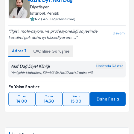
Uzm. Dyt. Akif Dağ
Diyetisyen
İstanbul
, Pendik
4.9
(
145
Değerlendirme)
İlgisi, motivasyonu ve profesyonelliği sayesinde
Devamı
kendimi çok daha iyi hissediyorum....
Adres
1
Online Görüşme
Akif Dağ Diyet Kliniği
Haritada Göster
Yenişehir Mahallesi, Sümbül Sk No:10 kat : 2 daire :43
En Yakın Saatler
Yarın
Yarın
Yarın
Daha Fazla
14:00
14:30
15:00