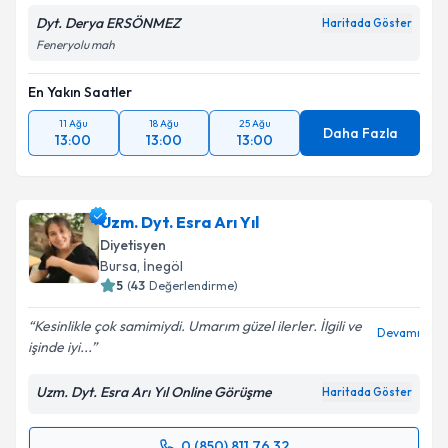
Dyt. Derya ERSÖNMEZ
Haritada Göster
Feneryolu mah
En Yakın Saatler
11 Ağu
18 Ağu
25 Ağu
Daha Fazla
13:00
13:00
13:00
Uzm. Dyt. Esra Arı Yıl
Diyetisyen
Bursa
, İnegöl
5
(
43
Değerlendirme)
Kesinlikle çok samimiydi. Umarım güzel ilerler. İlgili ve
Devamı
işinde iyi...
Uzm. Dyt. Esra Arı Yıl Online Görüşme
Haritada Göster
0 (850) 811 76 32