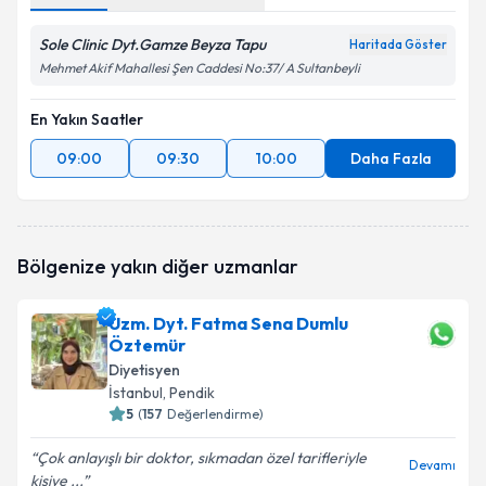
Sole Clinic Dyt.Gamze Beyza Tapu
Haritada Göster
Mehmet Akif Mahallesi Şen Caddesi No:37/ A Sultanbeyli
En Yakın Saatler
09:00
09:30
10:00
Daha Fazla
Bölgenize yakın diğer uzmanlar
Uzm. Dyt. Fatma Sena Dumlu
Öztemür
Diyetisyen
İstanbul
, Pendik
5
(
157
Değerlendirme)
Çok anlayışlı bir doktor, sıkmadan özel tarifleriyle
Devamı
kişiye ...