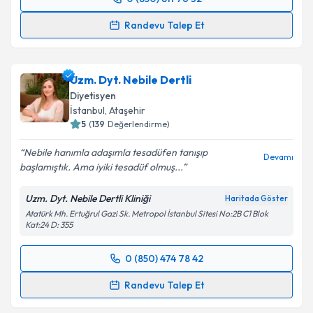
Randevu Takvimi Talebi
Randevu Talep Et
Uzm. Dyt. Esra Arı Yıl
için randevu takvimi talebi
oluşturun. Size bu uzmandan randevu almanız için bir
Uzm. Dyt. Nebile Dertli
takvim hazırlandığında e-posta ile bilgilendireceğiz.
Diyetisyen
E-posta Adresiniz
İstanbul
, Ataşehir
5
(
139
Değerlendirme)
Nebile hanımla adaşımla tesadüfen tanışıp
Devamı
başlamıştık. Ama iyiki tesadüf olmuş...
Kişisel verilerimin işlenmesine ilişkin
Aydınlatma
Metni
'ni okudum ve kişisel verilerimin belirtilen
Uzm. Dyt. Nebile Dertli Kliniği
Haritada Göster
kapsamda işlenmesini kabul ediyorum.
Atatürk Mh. Ertuğrul Gazi Sk. Metropol İstanbul Sitesi No:2B C1 Blok
Kat:24 D: 355
Takvim Talebini Gönder
0 (850) 474 78 42
Randevu Takvimi Talebi
Randevu Talep Et
Uzm. Dyt. Nebile Dertli
için randevu takvimi talebi