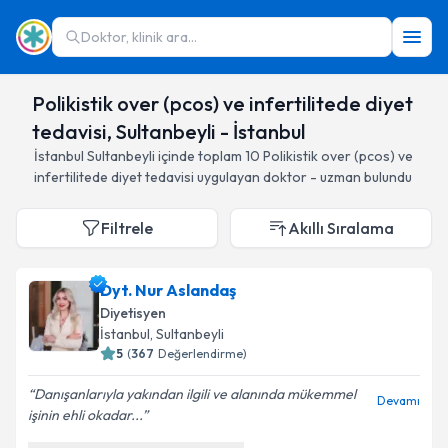
Doktor, klinik ara...
Polikistik over (pcos) ve infertilitede diyet
tedavisi, Sultanbeyli - İstanbul
İstanbul
Sultanbeyli
içinde toplam
10
Polikistik over (pcos) ve
infertilitede diyet tedavisi
uygulayan doktor - uzman bulundu
Filtrele
Akıllı Sıralama
Dyt. Nur Aslandaş
Diyetisyen
İstanbul
, Sultanbeyli
5
(
367
Değerlendirme)
Danışanlarıyla yakından ilgili ve alanında mükemmel
Devamı
işinin ehli okadar...