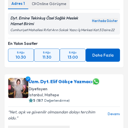
Adres
1
Online Görüşme
Dyt. Emine Tekinkuş Özel Sağlık Meslek
Haritada Göster
Hizmet Birimi
Cumhuriyet Mahallesi Rıfat Arın Sokak Yazıcı İş Merkezi Kat:3 Daire:22
En Yakın Saatler
8 Ağu
8 Ağu
8 Ağu
Daha Fazla
10:30
11:30
13:00
Uzm. Dyt. Elif Gökçe Yazmacı
Diyetisyen
İstanbul
, Maltepe
5
(
187
Değerlendirme)
Net, açık ve güvenilir olmasından dolayı tercihim
Devamı
oldu.