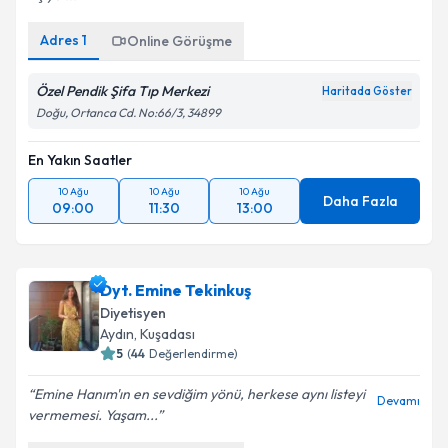
Adres
1
Online Görüşme
Özel Pendik Şifa Tıp Merkezi
Haritada Göster
Doğu, Ortanca Cd. No:66/3, 34899
En Yakın Saatler
10 Ağu
10 Ağu
10 Ağu
Daha Fazla
09:00
11:30
13:00
Dyt. Emine Tekinkuş
Diyetisyen
Aydın
, Kuşadası
5
(
44
Değerlendirme)
Emine Hanım'ın en sevdiğim yönü, herkese aynı listeyi
Devamı
vermemesi. Yaşam...