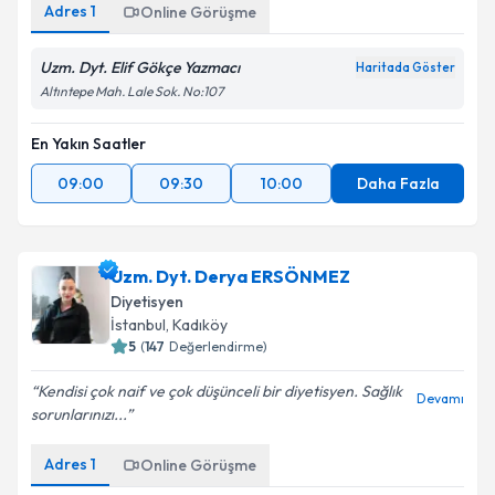
Adres
1
Online Görüşme
Uzm. Dyt. Elif Gökçe Yazmacı
Haritada Göster
Altıntepe Mah. Lale Sok. No:107
En Yakın Saatler
09:00
09:30
10:00
Daha Fazla
Uzm. Dyt. Derya ERSÖNMEZ
Diyetisyen
İstanbul
, Kadıköy
5
(
147
Değerlendirme)
Kendisi çok naif ve çok düşünceli bir diyetisyen. Sağlık
Devamı
sorunlarınızı...
Adres
1
Online Görüşme