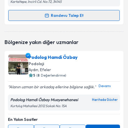
Kartaltepe, İncirli Cd. No:72, 34145
Randevu Talep Et
Randevu Takvimi Talebi
Podolog Fulya Kayabaşı
için randevu takvimi talebi
Bölgenize yakın diğer uzmanlar
oluşturun. Size bu uzmandan randevu almanız için bir
takvim hazırlandığında e-posta ile bilgilendireceğiz.
Podolog Hamdi Özbay
E-posta Adresiniz
Podoloji
Aydın
, Efeler
5
(
8
Değerlendirme)
Devamı
Alanın uzman bir arkadaş ellerine bilgisne sağlık.
Kişisel verilerimin işlenmesine ilişkin
Aydınlatma
Metni
'ni okudum ve kişisel verilerimin belirtilen
Podolog Hamdi Özbay Muayenehanesi
kapsamda işlenmesini kabul ediyorum.
Haritada Göster
Kurtuluş Mahallesi 2012 Sokak No: 15A
Takvim Talebini Gönder
En Yakın Saatler