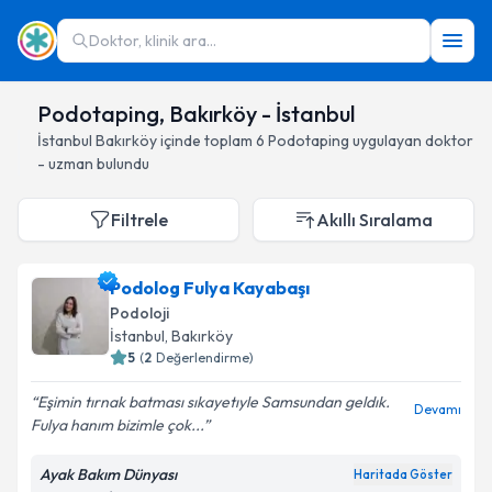
Doktor, klinik ara...
Podotaping, Bakırköy - İstanbul
İstanbul
Bakırköy
içinde toplam
6
Podotaping
uygulayan doktor
- uzman bulundu
Filtrele
Akıllı Sıralama
Podolog Fulya Kayabaşı
Podoloji
İstanbul
, Bakırköy
5
(
2
Değerlendirme)
Eşimin tırnak batması sıkayetıyle Samsundan geldık.
Devamı
Fulya hanım bizimle çok...
Ayak Bakım Dünyası
Haritada Göster