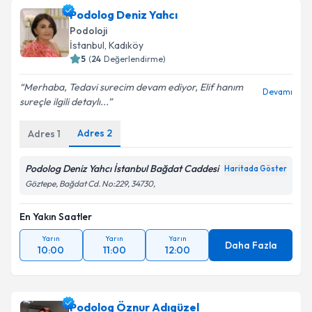
Podolog Deniz Yahcı
Podoloji
İstanbul
, Kadıköy
5
(
24
Değerlendirme)
Merhaba, Tedavi surecim devam ediyor, Elif hanım
Devamı
sureçle ilgili detaylı...
Adres
2
Adres
1
Podolog Deniz Yahcı İstanbul Bağdat Caddesi
Haritada Göster
Göztepe, Bağdat Cd. No:229, 34730,
En Yakın Saatler
Yarın
Yarın
Yarın
Daha Fazla
10:00
11:00
12:00
Podolog Öznur Adıgüzel