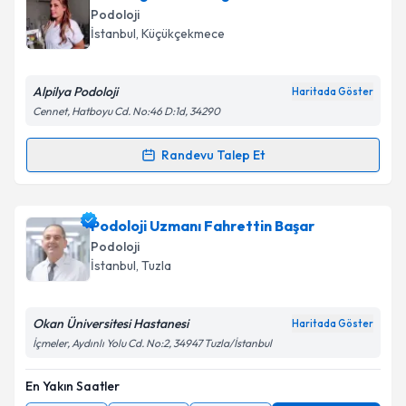
Podoloji
İstanbul
, Küçükçekmece
Alpilya Podoloji
Haritada Göster
Cennet, Hatboyu Cd. No:46 D:1d, 34290
Randevu Talep Et
Randevu Takvimi Talebi
Podolog Öznur Adıgüzel
için randevu takvimi talebi
Podoloji Uzmanı Fahrettin Başar
oluşturun. Size bu uzmandan randevu almanız için bir
Podoloji
takvim hazırlandığında e-posta ile bilgilendireceğiz.
İstanbul
, Tuzla
E-posta Adresiniz
Okan Üniversitesi Hastanesi
Haritada Göster
İçmeler, Aydınlı Yolu Cd. No:2, 34947 Tuzla/İstanbul
En Yakın Saatler
Kişisel verilerimin işlenmesine ilişkin
Aydınlatma
Metni
'ni okudum ve kişisel verilerimin belirtilen