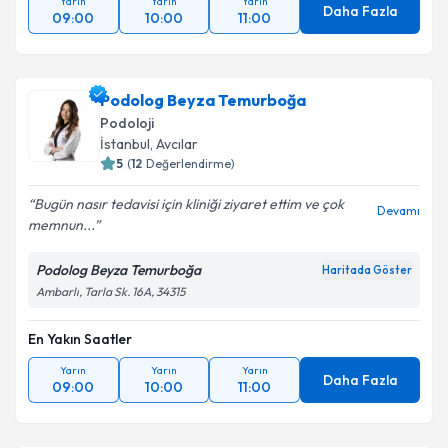
Yarın
Yarın
Yarın
Daha Fazla
09:00
10:00
11:00
Podolog Beyza Temurboğa
Podoloji
İstanbul
, Avcılar
5
(
12
Değerlendirme)
Bugün nasır tedavisi için kliniği ziyaret ettim ve çok
Devamı
memnun...
Podolog Beyza Temurboğa
Haritada Göster
Ambarlı, Tarla Sk. 16A, 34315
En Yakın Saatler
Yarın
Yarın
Yarın
Daha Fazla
09:00
10:00
11:00