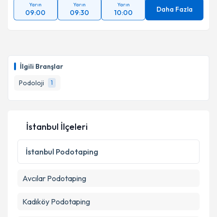
Yarın
Yarın
Yarın
kapsamda işlenmesini kabul ediyorum.
Daha Fazla
09:00
09:30
10:00
Takvim Talebini Gönder
İlgili Branşlar
Podoloji
1
İstanbul İlçeleri
İstanbul
Podotaping
Avcılar
Podotaping
Kadıköy
Podotaping