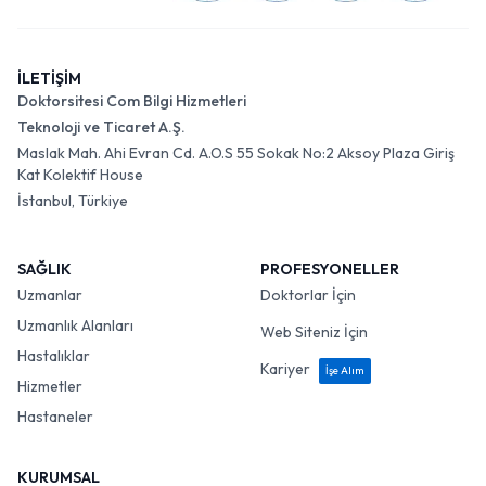
İLETİŞİM
Doktorsitesi Com Bilgi Hizmetleri
Teknoloji ve Ticaret A.Ş.
Maslak Mah. Ahi Evran Cd. A.O.S 55 Sokak No:2 Aksoy Plaza Giriş
Kat Kolektif House
İstanbul, Türkiye
SAĞLIK
PROFESYONELLER
Uzmanlar
Doktorlar İçin
Uzmanlık Alanları
Web Siteniz İçin
Hastalıklar
Kariyer
İşe Alım
Hizmetler
Hastaneler
KURUMSAL