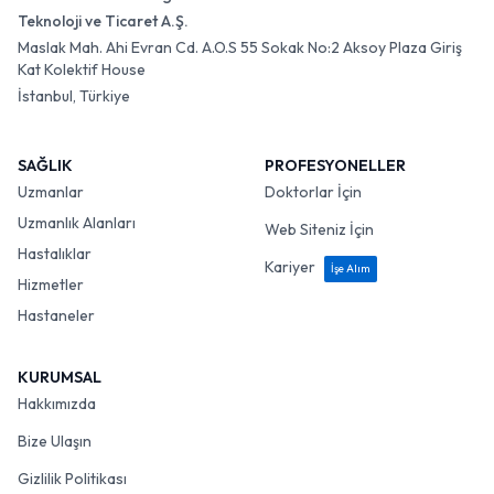
Teknoloji ve Ticaret A.Ş.
Maslak Mah. Ahi Evran Cd. A.O.S 55 Sokak No:2 Aksoy Plaza Giriş
Kat Kolektif House
İstanbul, Türkiye
SAĞLIK
PROFESYONELLER
Uzmanlar
Doktorlar İçin
Uzmanlık Alanları
Web Siteniz İçin
Hastalıklar
Kariyer
İşe Alım
Hizmetler
Hastaneler
KURUMSAL
Hakkımızda
Bize Ulaşın
Gizlilik Politikası