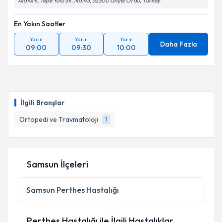
Atatürk, Tepe Yolu Sk. No:43, 52300 Ünye/Ordu, Turkey
En Yakın Saatler
Yarın
Yarın
Yarın
Daha Fazla
09:00
09:30
10:00
İlgili Branşlar
Ortopedi ve Travmatoloji
1
Samsun İlçeleri
Samsun
Perthes Hastalığı
Perthes Hastalığı ile İlgili Hastalıklar