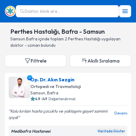
Doktor, klinik ara...
Perthes Hastalığı, Bafra - Samsun
Samsun
Bafra
içinde toplam
2
Perthes Hastalığı
uygulayan
doktor - uzman bulundu
Filtrele
Akıllı Sıralama
Op. Dr. Akın Sezgin
Ortopedi ve Travmatoloji
Samsun
, Bafra
4.9
(
49
Değerlendirme)
Kolu kırılan hasta çocuktu ve yaklaşımı gayet samimi
Devamı
iyiydi
Medibafra Hastanesi
Haritada Göster