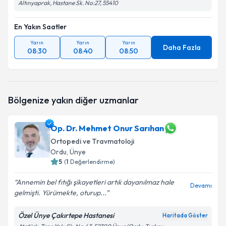
Altınyaprak, Hastane Sk. No:27, 55410
En Yakın Saatler
Yarın
Yarın
Yarın
Daha Fazla
08:30
08:40
08:50
Bölgenize yakın diğer uzmanlar
Op. Dr. Mehmet Onur Sarıhan
Ortopedi ve Travmatoloji
Ordu
, Ünye
5
(
1
Değerlendirme)
Annemin bel fıtığı şikayetleri artık dayanılmaz hale
Devamı
gelmişti. Yürümekte, oturup...
Özel Ünye Çakırtepe Hastanesi
Haritada Göster