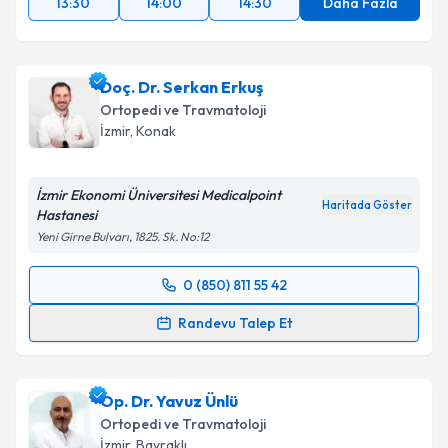
13:30
14:00
14:30
Daha Fazla
Doç. Dr. Serkan Erkuş
Ortopedi ve Travmatoloji
İzmir
, Konak
İzmir Ekonomi Üniversitesi Medicalpoint
Haritada Göster
Hastanesi
Yeni Girne Bulvarı, 1825. Sk. No:12
0 (850) 811 55 42
Randevu Takvimi Talebi
Randevu Talep Et
Doç. Dr. Serkan Erkuş
için randevu takvimi talebi
oluşturun. Size bu uzmandan randevu almanız için bir
Op. Dr. Yavuz Ünlü
takvim hazırlandığında e-posta ile bilgilendireceğiz.
Ortopedi ve Travmatoloji
E-posta Adresiniz
İzmir
, Bayraklı