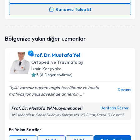
Randevu Takvimi Talebi
Randevu Talep Et
Op. Dr. Mustafa Özcan
için randevu takvimi talebi
oluşturun. Size bu uzmandan randevu almanız için bir
takvim hazırlandığında e-posta ile bilgilendireceğiz.
Bölgenize yakın diğer uzmanlar
E-posta Adresiniz
Prof. Dr. Mustafa Yel
Ortopedi ve Travmatoloji
İzmir
, Karşıyaka
5
(
6
Değerlendirme)
Kişisel verilerimin işlenmesine ilişkin
Aydınlatma
Metni
'ni okudum ve kişisel verilerimin belirtilen
Iyiki varsınız hocam engin tecrübeniz ve hasta
kapsamda işlenmesini kabul ediyorum.
Devamı
motivasyonunuz sayesinde annemin...
Prof. Dr. Mustafa Yel Muayenehanesi
Takvim Talebini Gönder
Haritada Göster
Yalı Mahallesi, Caher Dudayev Bulvarı No: 93, 2. Kat, Daire: 3, Bostanlı
En Yakın Saatler