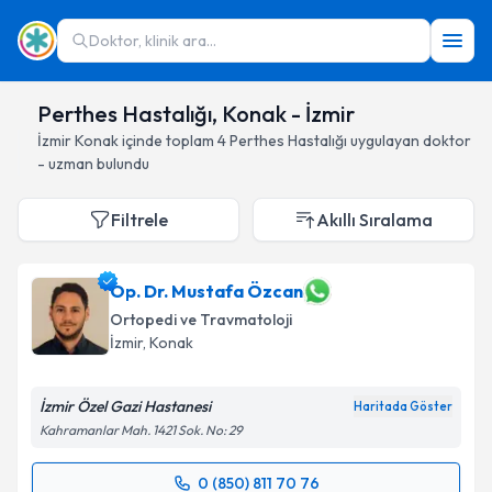
Doktor, klinik ara...
Perthes Hastalığı, Konak - İzmir
İzmir
Konak
içinde toplam
4
Perthes Hastalığı
uygulayan doktor
- uzman bulundu
Filtrele
Akıllı Sıralama
Op. Dr. Mustafa Özcan
Ortopedi ve Travmatoloji
İzmir
, Konak
İzmir Özel Gazi Hastanesi
Haritada Göster
Kahramanlar Mah. 1421 Sok. No: 29
0 (850) 811 70 76