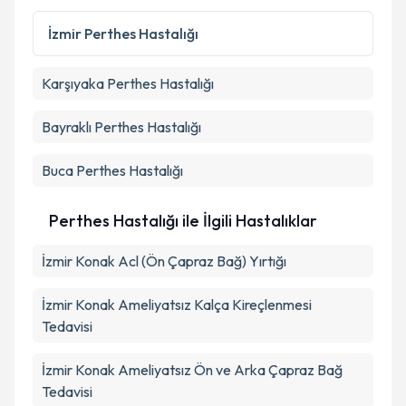
Kişisel verilerimin işlenmesine ilişkin
Aydınlatma
Metni
'ni okudum ve kişisel verilerimin belirtilen
İzmir
Perthes Hastalığı
kapsamda işlenmesini kabul ediyorum.
Karşıyaka
Perthes Hastalığı
Takvim Talebini Gönder
Bayraklı
Perthes Hastalığı
Buca
Perthes Hastalığı
Perthes Hastalığı ile İlgili Hastalıklar
İzmir Konak Acl (Ön Çapraz Bağ) Yırtığı
İzmir Konak Ameliyatsız Kalça Kireçlenmesi
Tedavisi
İzmir Konak Ameliyatsız Ön ve Arka Çapraz Bağ
Tedavisi