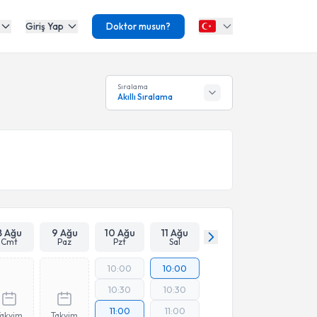
Giriş Yap
Doktor musun?
Sıralama
Akıllı Sıralama
8 Ağu
9 Ağu
10 Ağu
11 Ağu
Cmt
Paz
Pzt
Sal
10:00
10:00
10:30
10:30
11:00
11:00
Takvim
Takvim