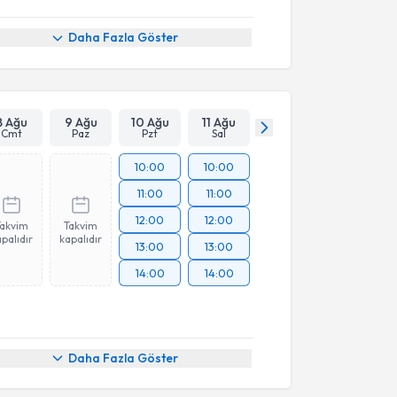
Daha Fazla Göster
8 Ağu
9 Ağu
10 Ağu
11 Ağu
Cmt
Paz
Pzt
Sal
10:00
10:00
11:00
11:00
12:00
12:00
Takvim
Takvim
palıdır
kapalıdır
13:00
13:00
14:00
14:00
Daha Fazla Göster
akvimi Talebi