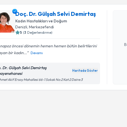
Doç. Dr. Gülşah Selvi Demirtaş
Doç. Dr. G
oluşturun. 
Kadın Hastalıkları ve Doğum
hazırlandığ
Denizli
, Merkezefendi
5
(
3
Değerlendirme)
E-posta Ad
B
napoz öncesi dönemin hemen hemen bütün belirtilerini
yan bir kadın...
Devamı
Kişisel
. Dr. Gülşah Selvi Demirtaş
okudum
Haritada Göster
ayenehanesi
işlenm
met Akif Ersoy Mahallesi 66-1 Sokak No:2 Kat:2 Daire:3