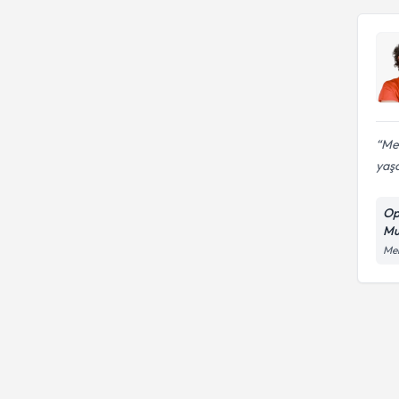
Me
yaşa
Op
Mu
Meh