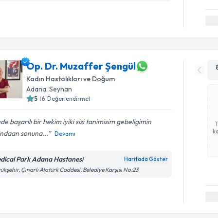
Op. Dr. Muzaffer Şengül
Kadın Hastalıkları ve Doğum
Adana
, Seyhan
5
(
6
Değerlendirme)
nde başarılı bir hekim iyiki sizi tanimisim gebeligimin
ka
indaan sonuna...
Devamı
dical Park Adana Hastanesi
Haritada Göster
ükşehir, Çınarlı Atatürk Caddesi, Belediye Karşısı No:23
Randevu T