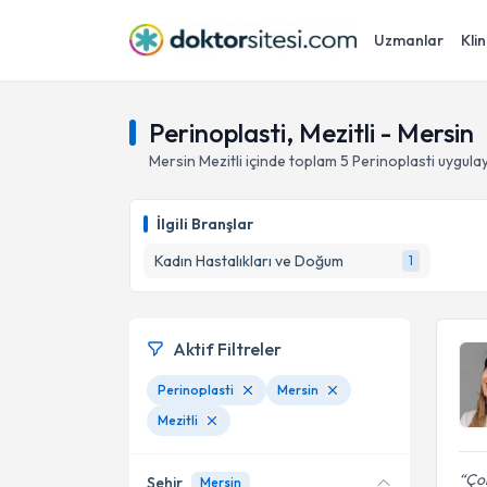
Uzmanlar
Klin
Perinoplasti, Mezitli - Mersin
Mersin
Mezitli
içinde toplam
5
Perinoplasti
uygulay
İlgili Branşlar
Kadın Hastalıkları ve Doğum
1
Aktif Filtreler
Perinoplasti
Mersin
Mezitli
Çok
Şehir
Mersin