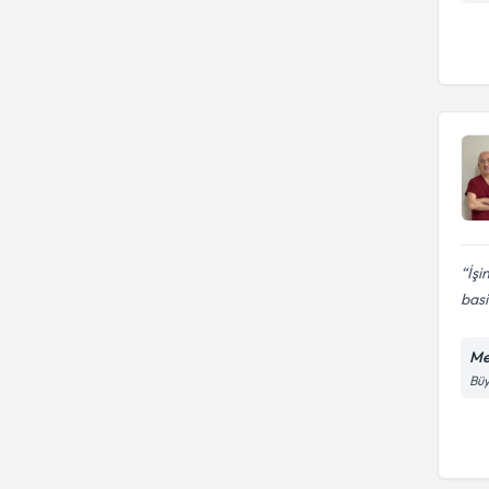
İşi
bas
Me
Büy