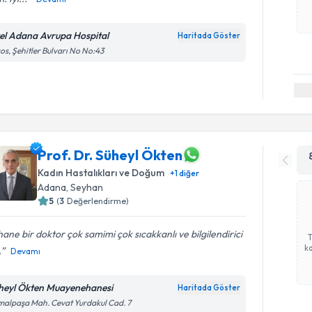
el Adana Avrupa Hospital
Haritada Göster
os, Şehitler Bulvarı No No:43
Prof. Dr. Süheyl Ökten
Kadın Hastalıkları ve Doğum
+
1
diğer
Adana
, Seyhan
5
(
3
Değerlendirme)
ane bir doktor çok samimi çok sıcakkanlı ve bilgilendirici
ka
.
Devamı
heyl Ökten Muayenehanesi
Haritada Göster
alpaşa Mah. Cevat Yurdakul Cad. 7