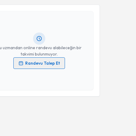
ülşah Selvi Demirtaş
için randevu takvimi talebi
Size bu uzmandan randevu almanız için bir takvim
ında e-posta ile bilgilendireceğiz.
resiniz
u uzmandan online randevu alabileceğin bir
takvimi bulunmuyor.
Randevu Talep Et
 verilerimin işlenmesine ilişkin
Aydınlatma Metni
'ni
 ve kişisel verilerimin belirtilen kapsamda
esini kabul ediyorum.
Takvim Talebini Gönder