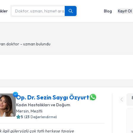
ikler
Blog
Kayıt Ol
an doktor - uzman bulundu
Op. Dr. Sezin Saygı Özyurt
Kadın Hastalıkları ve Doğum
Mersin
, Mezitli
5
(
23
Değerlendirme)
 ilgili güleryüzlü çok tatlı herkese tavsiye