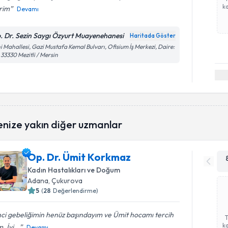
ka
rim
Devamı
. Dr. Sezin Saygı Özyurt Muayenehanesi
Haritada Göster
i Mahallesi, Gazi Mustafa Kemal Bulvarı, Ofisium İş Merkezi, Daire:
 33330 Mezitli / Mersin
enize yakın diğer uzmanlar
Op. Dr. Ümit Korkmaz
Kadın Hastalıkları ve Doğum
Adana
, Çukurova
5
(
28
Değerlendirme)
nci gebeliğimin henüz başındayım ve Ümit hocamı tercih
ka
. İyi...
Devamı