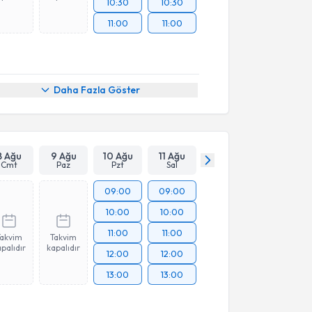
10:30
10:30
11:00
11:00
Daha Fazla Göster
8 Ağu
9 Ağu
10 Ağu
11 Ağu
Cmt
Paz
Pzt
Sal
09:00
09:00
10:00
10:00
11:00
11:00
Takvim
Takvim
palıdır
kapalıdır
12:00
12:00
13:00
13:00