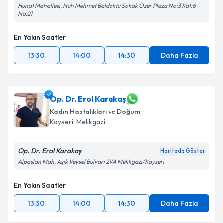
Hunat Mahallesi, Nuh Mehmet Baldöktü Sokak Özer Plaza No:3 Kat:6
No:21
En Yakın Saatler
13:30
14:00
14:30
Daha Fazla
Op. Dr. Erol Karakaş
Kadın Hastalıkları ve Doğum
Kayseri
, Melikgazi
Op. Dr. Erol Karakaş
Haritada Göster
Alpaslan Mah. Aşık Veysel Bulvarı 21/A Melikgazi/Kayseri
En Yakın Saatler
13:30
14:00
14:30
Daha Fazla