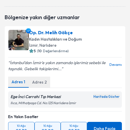
Bölgenize yakın diğer uzmanlar
Op. Dr. Melih Gökçe
Kadın Hastalıkları ve Doğum
İzmir
, Narlıdere
5
(
10
Değerlendirme)
İstanbul'dan İzmir'e yakın zamanda işlerimiz sebebi ile
Devamı
taşındık. Gebelik takiplerimi...
Adres
1
Adres
2
Ege İnci Cerrahi Tıp Merkezi
Haritada Göster
Ilıca, Mithatpaşa Cd. No:125 Narlıdere İzmir
En Yakın Saatler
10 Ağu
10 Ağu
10 Ağu
Daha Fazla