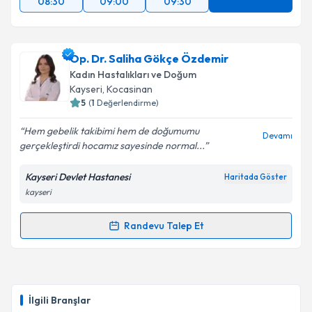
08:30
09:00
09:30
Op. Dr. Saliha Gökçe Özdemir
Kadın Hastalıkları ve Doğum
Kayseri
, Kocasinan
5
(
1
Değerlendirme)
Hem gebelik takibimi hem de doğumumu
Devamı
gerçekleştirdi hocamız sayesinde normal...
Kayseri Devlet Hastanesi
Haritada Göster
kayseri
Randevu Talep Et
Randevu Takvimi Talebi
Op. Dr. Saliha Gökçe Özdemir
için randevu takvimi
talebi oluşturun. Size bu uzmandan randevu almanız
İlgili Branşlar
için bir takvim hazırlandığında e-posta ile