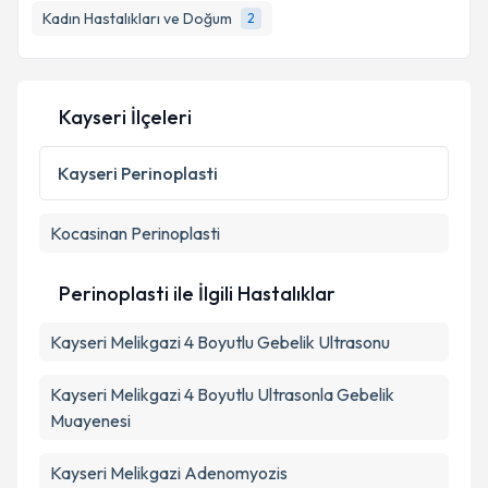
bilgilendireceğiz.
Kadın Hastalıkları ve Doğum
2
E-posta Adresiniz
Kayseri İlçeleri
Kişisel verilerimin işlenmesine ilişkin
Aydınlatma
Kayseri
Perinoplasti
Metni
'ni okudum ve kişisel verilerimin belirtilen
kapsamda işlenmesini kabul ediyorum.
Kocasinan
Perinoplasti
Takvim Talebini Gönder
Perinoplasti ile İlgili Hastalıklar
Kayseri Melikgazi 4 Boyutlu Gebelik Ultrasonu
Kayseri Melikgazi 4 Boyutlu Ultrasonla Gebelik
Muayenesi
Kayseri Melikgazi Adenomyozis