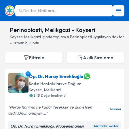
Doktor, klinik ara...
Perinoplasti, Melikgazi - Kayseri
Kayseri
Melikgazi
içinde toplam
4
Perinoplasti
uygulayan doktor
- uzman bulundu
Filtrele
Akıllı Sıralama
Op. Dr. Nuray Emeklioğlu
Kadın Hastalıkları ve Doğum
Kayseri
, Melikgazi
5
(
3
Değerlendirme)
Nuray hanima ne kadar tesekkur ve dua etsem
Devamı
azdir.Onun anlayisi,...
Op. Dr. Nuray Emeklioğlu Muayenehanesi
Haritada Göster