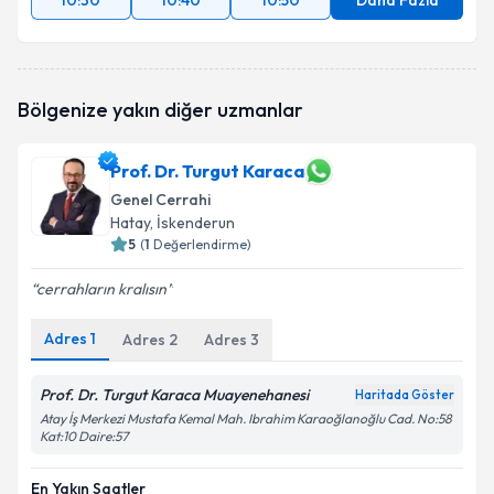
10:30
10:40
10:50
Daha Fazla
Bölgenize yakın diğer uzmanlar
Prof. Dr. Turgut Karaca
Genel Cerrahi
Hatay
, İskenderun
5
(
1
Değerlendirme)
cerrahların kralısın
Adres
1
Adres
2
Adres
3
Prof. Dr. Turgut Karaca Muayenehanesi
Haritada Göster
Atay İş Merkezi Mustafa Kemal Mah. Ibrahim Karaoğlanoğlu Cad. No:58
Kat:10 Daire:57
En Yakın Saatler