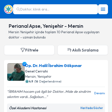
Doktor, klinik ara...
Perianal Apse, Yenişehir - Mersin
Mersin
Yenişehir
içinde toplam
10
Perianal Apse
uygulayan
doktor - uzman bulundu
Filtrele
Akıllı Sıralama
Op. Dr. Halil İbrahim Gökpınar
Genel Cerrahi
Mersin
, Yenişehir
4.9
(
16
Değerlendirme)
İBRAHiM hocam çok ilgili bir Doktor..Mide de sindirim
Devamı
sıkıntım vardı..Sağolsun...
Özel Akademi Hastanesi
Haritada Göster