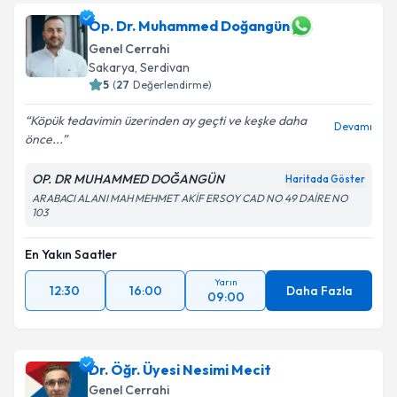
Op. Dr. Muhammed Doğangün
Genel Cerrahi
Sakarya
, Serdivan
5
(
27
Değerlendirme)
Köpük tedavimin üzerinden ay geçti ve keşke daha
Devamı
önce...
OP. DR MUHAMMED DOĞANGÜN
Haritada Göster
ARABACI ALANI MAH MEHMET AKİF ERSOY CAD NO 49 DAİRE NO
103
En Yakın Saatler
Yarın
12:30
16:00
Daha Fazla
09:00
Dr. Öğr. Üyesi Nesimi Mecit
Genel Cerrahi