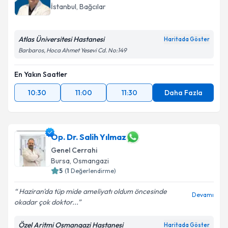
İstanbul
, Bağcılar
Atlas Üniversitesi Hastanesi
Haritada Göster
Barbaros, Hoca Ahmet Yesevi Cd. No:149
En Yakın Saatler
10:30
11:00
11:30
Daha Fazla
Op. Dr. Salih Yılmaz
Genel Cerrahi
Bursa
, Osmangazi
5
(
1
Değerlendirme)
Haziran'da tüp mide ameliyatı oldum öncesinde
Devamı
okadar çok doktor...
Özel Aritmi Osmangazi Hastanesi
Haritada Göster