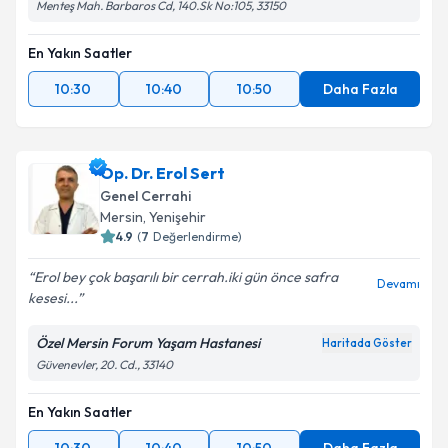
Menteş Mah. Barbaros Cd, 140.Sk No:105, 33150
En Yakın Saatler
10:30
10:40
10:50
Daha Fazla
Op. Dr. Erol Sert
Genel Cerrahi
Mersin
, Yenişehir
4.9
(
7
Değerlendirme)
Erol bey çok başarılı bir cerrah.iki gün önce safra
Devamı
kesesi...
Özel Mersin Forum Yaşam Hastanesi
Haritada Göster
Güvenevler, 20. Cd., 33140
En Yakın Saatler