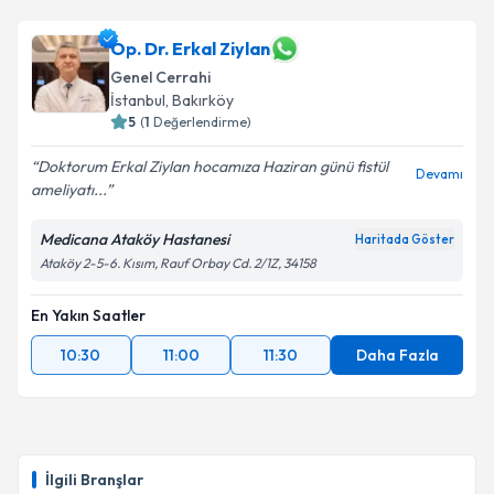
Op. Dr. Erkal Ziylan
Genel Cerrahi
İstanbul
, Bakırköy
5
(
1
Değerlendirme)
Doktorum Erkal Ziylan hocamıza Haziran günü fistül
Devamı
ameliyatı...
Medicana Ataköy Hastanesi
Haritada Göster
Ataköy 2-5-6. Kısım, Rauf Orbay Cd. 2/1Z, 34158
En Yakın Saatler
10:30
11:00
11:30
Daha Fazla
İlgili Branşlar