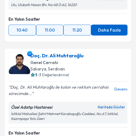
Ulu, Ulubatlı Hasan Blv. No:48 D:62, 16220
En Yakın Saatler
10:40
11:00
11:20
Daha Fazla
Doç. Dr. Ali Muhtaroğlu
Genel Cerrahi
Sakarya
, Serdivan
5
(
1
Değerlendirme)
Doç. Dr. Ali Muhtaroğlu ile kolon ve rektum cerrahisi
Devamı
sürecimde...
Özel Adatıp Hastanesi
Haritada Göster
İstiklal Mahallesi Şehit Mehmet Karabaşoğlu Caddesi, No.67, İstiklal,
Kazımpaşa Yolu Üzeri
En Yakın Saatler