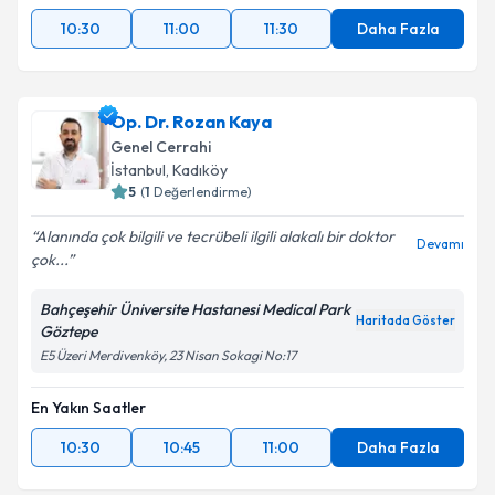
10:30
11:00
11:30
Daha Fazla
Op. Dr. Rozan Kaya
Genel Cerrahi
İstanbul
, Kadıköy
5
(
1
Değerlendirme)
Alanında çok bilgili ve tecrübeli ilgili alakalı bir doktor
Devamı
çok...
Bahçeşehir Üniversite Hastanesi Medical Park
Haritada Göster
Göztepe
E5 Üzeri Merdivenköy, 23 Nisan Sokagi No:17
En Yakın Saatler
10:30
10:45
11:00
Daha Fazla