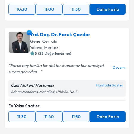
10:30
11:00
11:30
Daha Fazla
Yrd. Doç. Dr. Faruk Çavdar
Genel Cerrahi
Yalova
, Merkez
5
(
23
Değerlendirme)
Faruk bey harika bır doktor inanılmaz bur amelıyat
Devamı
surecı gecırdım...
Özel Atakent Hastanesi
Haritada Göster
Adnan Menderes, Mahallesi, Ufuk Sk. No:7
En Yakın Saatler
11:30
11:40
11:50
Daha Fazla