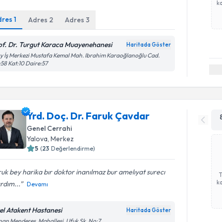
ka
dres
1
Adres
2
Adres
3
of. Dr. Turgut Karaca Muayenehanesi
Haritada Göster
y İş Merkezi Mustafa Kemal Mah. Ibrahim Karaoğlanoğlu Cad.
58 Kat:10 Daire:57
Yrd. Doç. Dr. Faruk Çavdar
Genel Cerrahi
Yalova
, Merkez
5
(
23
Değerlendirme)
uk bey harika bır doktor inanılmaz bur amelıyat surecı
ka
rdım...
Devamı
el Atakent Hastanesi
Haritada Göster
an Menderes, Mahallesi, Ufuk Sk. No:7