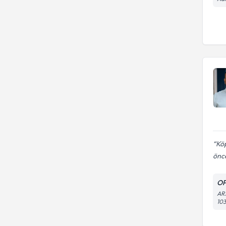
Köp
önce
O
AR
10