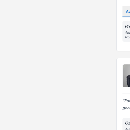
A
Pr
Ata
No:
Far
gecı
Öz
Adn