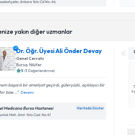
işlenm
asbahçeler, Ankara Yolu Cd No: 44,
enize yakın diğer uzmanlar
Dr. Öğr. Üyesi Ali Önder Devay
Genel Cerrahi
Bursa
, Nilüfer
5
(
1
Değerlendirme)
em başarılı bir ameliyat geçirdi, güleryüzlü, açıklayıcı bir
ka
or bize...
Devamı
el Medicana Bursa Hastanesi
Haritada Göster
nluk Mah. İzmir Yolu Cad. No:41
Randevu T