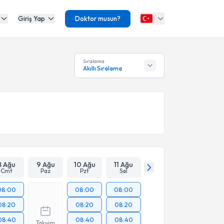
Giriş Yap
Doktor musun?
Sıralama
Akıllı Sıralama
8 Ağu
9 Ağu
10 Ağu
11 Ağu
Cmt
Paz
Pzt
Sal
08:00
08:00
08:00
08:20
08:20
08:20
08:40
08:40
08:40
Takvim