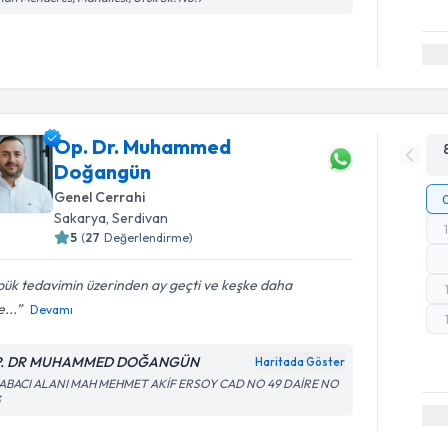
Op. Dr. Muhammed
Doğangün
Genel Cerrahi
Sakarya
, Serdivan
5
(
27
Değerlendirme)
ük tedavimin üzerinden ay geçti ve keşke daha
...
Devamı
P. DR MUHAMMED DOĞANGÜN
Haritada Göster
ABACI ALANI MAH MEHMET AKİF ERSOY CAD NO 49 DAİRE NO
3