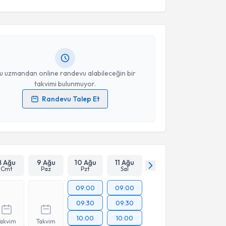
ral Baghirov
için randevu takvimi talebi oluşturun.
andan randevu almanız için bir takvim
ında e-posta ile bilgilendireceğiz.
resiniz
u uzmandan online randevu alabileceğin bir
takvimi bulunmuyor.
Randevu Talep Et
 verilerimin işlenmesine ilişkin
Aydınlatma Metni
'ni
 ve kişisel verilerimin belirtilen kapsamda
esini kabul ediyorum.
Takvim Talebini Gönder
8 Ağu
9 Ağu
10 Ağu
11 Ağu
Cmt
Paz
Pzt
Sal
09:00
09:00
09:30
09:30
10:00
10:00
Takvim
Takvim