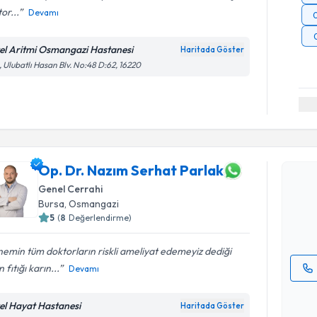
or...
Devamı
el Aritmi Osmangazi Hastanesi
Haritada Göster
, Ulubatlı Hasan Blv. No:48 D:62, 16220
Randevu T
Op. Dr. N
Op. Dr. Nazım Serhat Parlak
oluşturun. 
Genel Cerrahi
hazırlandığ
Bursa
, Osmangazi
5
(
8
Değerlendirme)
E-posta Ad
emin tüm doktorların riskli ameliyat edemeyiz dediği
n fıtığı karın...
Devamı
Kişisel
okudum
el Hayat Hastanesi
Haritada Göster