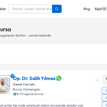
ikler
Blog
Kayıt Ol
Bursa
uygulayan doktor - uzman bulundu
Op. Dr. Salih Yılmaz
Genel Cerrahi
Bursa
, Osmangazi
5
(
1
Değerlendirme)
ziran'da tüp mide ameliyatı oldum öncesinde okadar çok