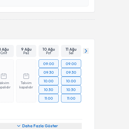
esini kabul ediyorum.
Takvim Talebini Gönder
8 Ağu
9 Ağu
10 Ağu
11 Ağu
Cmt
Paz
Pzt
Sal
09:00
09:00
09:30
09:30
10:00
10:00
Takvim
Takvim
palıdır
kapalıdır
10:30
10:30
11:00
11:00
akvimi Talebi
Daha Fazla Göster