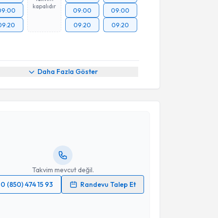
kapalıdır
09:00
09:00
09:00
09:20
09:20
09:20
Daha Fazla Göster
akvimi Talebi
azım Serhat Parlak
için randevu takvimi talebi
Size bu uzmandan randevu almanız için bir takvim
ında e-posta ile bilgilendireceğiz.
resiniz
Takvim mevcut değil.
0 (850) 474 15 93
Randevu Talep Et
 verilerimin işlenmesine ilişkin
Aydınlatma Metni
'ni
 ve kişisel verilerimin belirtilen kapsamda