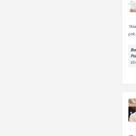
Ala
çok.
Ba
Pa
E5 