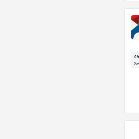
At
Bar