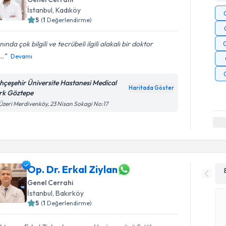
İstanbul
, Kadıköy
5
(
1
Değerlendirme)
nında çok bilgili ve tecrübeli ilgili alakalı bir doktor
..
Devamı
hçeşehir Üniversite Hastanesi Medical
Haritada Göster
rk Göztepe
Üzeri Merdivenköy, 23 Nisan Sokagi No:17
Op. Dr. Erkal Ziylan
Genel Cerrahi
İstanbul
, Bakırköy
5
(
1
Değerlendirme)