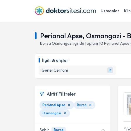
Uzmanlar
Klin
Perianal Apse, Osmangazi - 
Bursa
Osmangazi
içinde toplam
10
Perianal Apse
İlgili Branşlar
Genel Cerrahi
2
Aktif Filtreler
Perianal Apse
Bursa
Osmangazi
Ha
Şehir
Bursa