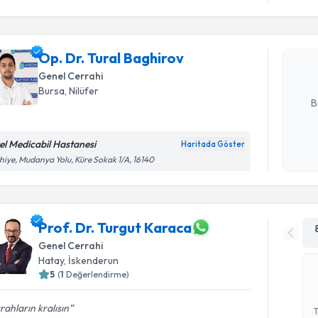
Op. Dr. Tu
Size bu uzm
Op. Dr. Tural Baghirov
hazırlandığ
Genel Cerrahi
E-posta Ad
Bursa
, Nilüfer
B
el Medicabil Hastanesi
Haritada Göster
Kişisel
hiye, Mudanya Yolu, Küre Sokak 1/A, 16140
okudum
işlenm
Prof. Dr. Turgut Karaca
Genel Cerrahi
Hatay
, İskenderun
5
(
1
Değerlendirme)
rahların kralısın