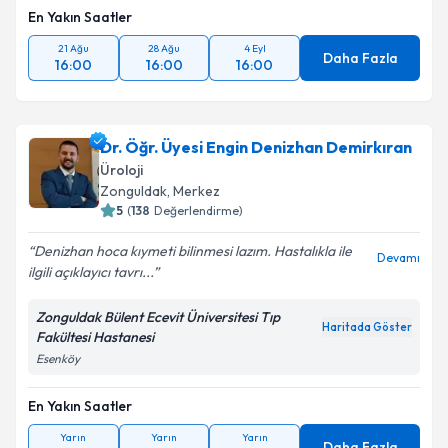
En Yakın Saatler
21 Ağu
28 Ağu
4 Eyl
Daha Fazla
16:00
16:00
16:00
Dr. Öğr. Üyesi Engin Denizhan Demirkıran
Üroloji
Zonguldak
, Merkez
5
(
138
Değerlendirme)
Denizhan hoca kıymeti bilinmesi lazım. Hastalıkla ile
Devamı
ilgili açıklayıcı tavrı...
Zonguldak Bülent Ecevit Üniversitesi Tıp
Haritada Göster
Fakültesi Hastanesi
Esenköy
En Yakın Saatler
Yarın
Yarın
Yarın
Daha Fazla