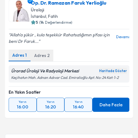
Op. Dr. Ramazan Faruk Yerlioğlu
Üroloji
İstanbul
, Fatih
5
(
14
Değerlendirme)
Allah'a şükür , kula teşekkür Rahatsızlığımın şifası için
Devamı
beni Dr Faruk...
Adres
1
Adres
2
Ürorad Üroloji Ve Radyoloji Merkezi
Haritada Göster
Keçihatun Mah. Adnan Adıvar Cad. Emiralioğlu Apt. No: 24 Kat: 1-2
En Yakın Saatler
Yarın
Yarın
Yarın
Daha Fazla
16:00
16:20
16:40