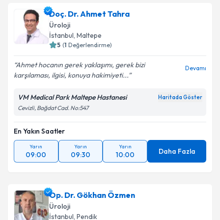
Doç. Dr. Ahmet Tahra
Üroloji
İstanbul
, Maltepe
5
(
1
Değerlendirme)
Ahmet hocanın gerek yaklaşımı, gerek bizi
Devamı
karşılaması, ilgisi, konuya hakimiyeti...
VM Medical Park Maltepe Hastanesi
Haritada Göster
Cevizli, Bağdat Cad. No:547
En Yakın Saatler
Yarın
Yarın
Yarın
Daha Fazla
09:00
09:30
10:00
Op. Dr. Gökhan Özmen
Üroloji
İstanbul
, Pendik