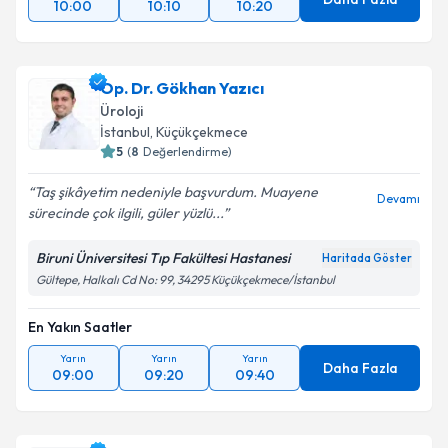
10:00
10:10
10:20
Op. Dr. Gökhan Yazıcı
Üroloji
İstanbul
, Küçükçekmece
5
(
8
Değerlendirme)
Taş şikâyetim nedeniyle başvurdum. Muayene
Devamı
sürecinde çok ilgili, güler yüzlü...
Biruni Üniversitesi Tıp Fakültesi Hastanesi
Haritada Göster
Gültepe, Halkalı Cd No: 99, 34295 Küçükçekmece/İstanbul
En Yakın Saatler
Yarın
Yarın
Yarın
Daha Fazla
09:00
09:20
09:40