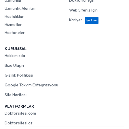
Uzmanlar
Doktorlar İçin
Uzmanlık Alanları
Web Siteniz İçin
Hastalıklar
Kariyer
İşe Alım
Hizmetler
Hastaneler
KURUMSAL
Hakkımızda
Bize Ulaşın
Gizlilik Politikası
Google Takvim Entegrasyonu
Site Haritası
PLATFORMLAR
Doktorsitesi.com
Doktorsitesi.az