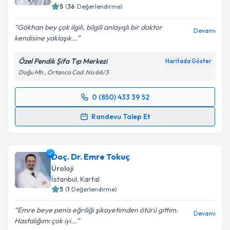
5
(
36
Değerlendirme)
Gökhan bey çok ilgili, bilgili anlayışlı bir doktor
Devamı
kendisine yaklaşık...
Özel Pendik Şifa Tıp Merkezi
Haritada Göster
Doğu Mh., Ortanca Cad .No:66/3
0 (850) 433 39 52
Randevu Takvimi Talebi
Randevu Talep Et
Op. Dr. Gökhan Özmen
için randevu takvimi talebi
oluşturun. Size bu uzmandan randevu almanız için bir
Doç. Dr. Emre Tokuç
takvim hazırlandığında e-posta ile bilgilendireceğiz.
Üroloji
E-posta Adresiniz
İstanbul
, Kartal
5
(
1
Değerlendirme)
Emre beye penis eğriliği şikayetimden ötürü gittim.
Devamı
Hastalığımı çok iyi...
Kişisel verilerimin işlenmesine ilişkin
Aydınlatma