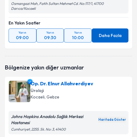
Osmangazi Mah, Fatih Sultan Mehmet Cd. No:117/1, 41700
Darıca/Kocaeli
En Yakın Saatler
Yarın
Yarın
Yarın
Daha Fazla
09:00
09:30
10:00
Bölgenize yakın diğer uzmanlar
Op. Dr. Elnur Allahverdiyev
Üroloji
Kocaeli
, Gebze
Johns Hopkins Anadolu Sağlık Merkezi
Haritada Göster
Hastanesi
Cumhuriyet, 2255. Sk. No: 3, 41400