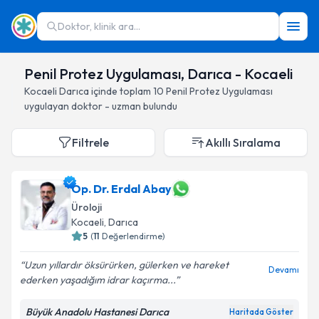
Doktor, klinik ara...
Penil Protez Uygulaması, Darıca - Kocaeli
Kocaeli
Darıca
içinde toplam
10
Penil Protez Uygulaması
uygulayan doktor - uzman bulundu
Filtrele
Akıllı Sıralama
Op. Dr. Erdal Abay
Üroloji
Kocaeli
, Darıca
5
(
11
Değerlendirme)
Uzun yıllardır öksürürken, gülerken ve hareket
Devamı
ederken yaşadığım idrar kaçırma...
Büyük Anadolu Hastanesi Darıca
Haritada Göster