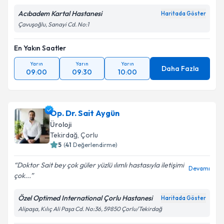
Metni
'ni okudum ve kişisel verilerimin belirtilen
Acıbadem Kartal Hastanesi
Haritada Göster
kapsamda işlenmesini kabul ediyorum.
Çavuşoğlu, Sanayi Cd. No:1
En Yakın Saatler
Takvim Talebini Gönder
Yarın
Yarın
Yarın
Daha Fazla
09:00
09:30
10:00
Op. Dr. Sait Aygün
Üroloji
Tekirdağ
, Çorlu
5
(
41
Değerlendirme)
Doktor Sait bey çok güler yüzlü ılımlı hastasıyla iletişimi
Devamı
çok...
Özel Optimed International Çorlu Hastanesi
Haritada Göster
Alipaşa, Kılıç Ali Paşa Cd. No:36, 59850 Çorlu/Tekirdağ