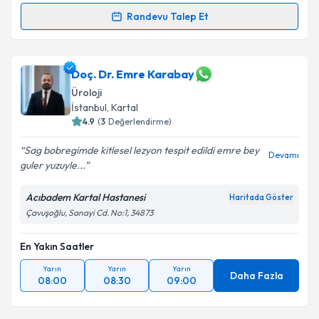
Randevu Talep Et
Randevu Takvimi Talebi
Op. Dr. Elnur Allahverdiyev
için randevu takvimi
Doç. Dr. Emre Karabay
talebi oluşturun. Size bu uzmandan randevu almanız
Üroloji
için bir takvim hazırlandığında e-posta ile
İstanbul
, Kartal
bilgilendireceğiz.
4.9
(
3
Değerlendirme)
E-posta Adresiniz
Sag bobregimde kitlesel lezyon tespit edildi emre bey
Devamı
guler yuzuyle...
Acıbadem Kartal Hastanesi
Haritada Göster
Kişisel verilerimin işlenmesine ilişkin
Aydınlatma
Çavuşoğlu, Sanayi Cd. No:1, 34873
Metni
'ni okudum ve kişisel verilerimin belirtilen
kapsamda işlenmesini kabul ediyorum.
En Yakın Saatler
Yarın
Yarın
Yarın
Daha Fazla
08:00
08:30
09:00
Takvim Talebini Gönder