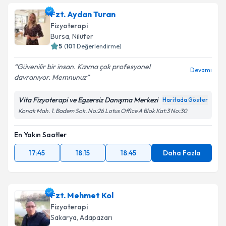
Fzt. Aydan Turan
Fizyoterapi
Bursa
, Nilüfer
5
(
101
Değerlendirme)
Güvenilir bir insan. Kızıma çok profesyonel
Devamı
davranıyor. Memnunuz
Vita Fizyoterapi ve Egzersiz Danışma Merkezi
Haritada Göster
Konak Mah. 1. Badem Sok. No:26 Lotus Office A Blok Kat:3 No:30
En Yakın Saatler
17:45
18:15
18:45
Daha Fazla
Fzt. Mehmet Kol
Fizyoterapi
Sakarya
, Adapazarı