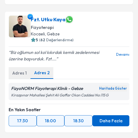
Fzt. Utku Kaya
Fizyoterapi
Kocaeli
, Gebze
5
(
62
Değerlendirme)
Biz oğlumun sol kol kıkırdak kemik zedelenmesi
Devamı
üzerine başvurduk. Fzt....
Adres
2
Adres
1
FizyoNORM Fizyoterapi Klinik - Gebze
Haritada Göster
Kirazpınar Mahallesi Şehit Ali Gaffar Okan Caddesi No:115 G
En Yakın Saatler
17:30
18:00
18:30
Daha Fazla