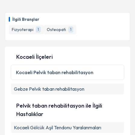
kapsamda işlenmesini kabul ediyorum.
Fzt. Recep Özcan
için randevu takvimi talebi
oluşturun. Size bu uzmandan randevu almanız için bir
İlgili Branşlar
takvim hazırlandığında e-posta ile bilgilendireceğiz.
Takvim Talebini Gönder
Fizyoterapi
Osteopati
1
1
E-posta Adresiniz
Kocaeli İlçeleri
Kişisel verilerimin işlenmesine ilişkin
Aydınlatma
Metni
'ni okudum ve kişisel verilerimin belirtilen
Kocaeli
Pelvik taban rehabilitasyon
kapsamda işlenmesini kabul ediyorum.
Gebze
Pelvik taban rehabilitasyon
Takvim Talebini Gönder
Pelvik taban rehabilitasyon ile İlgili
Hastalıklar
Kocaeli Gölcük Aşil Tendonu Yaralanmaları