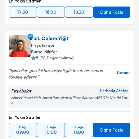
En Yakın Saatler
17:30
18:00
18:30
Daha Fazla
Fzt. Özlem Yiğit
Fizyoterapi
Bursa
, Nilüfer
5
(
78
Değerlendirme)
İşini bilen gerekli hassasiyeti gösteren bir uzman
Devamı
tavsiye ederim
Fizyobalat
Haritada Göster
Ahmet Yesevi Mah. Hasat Sok. Akarsu Plaza Bina no :523 Ofis No : 56 Kat
6
En Yakın Saatler
10 Ağu
10 Ağu
10 Ağu
Daha Fazla
09:00
10:00
11:00