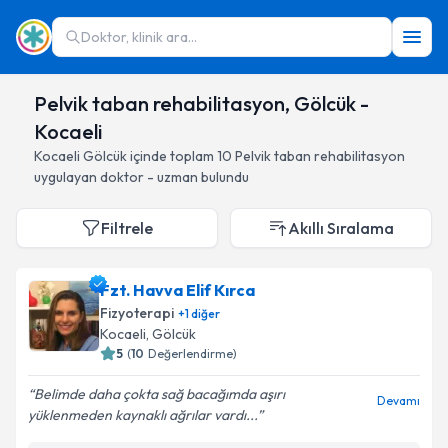
Doktor, klinik ara...
Pelvik taban rehabilitasyon, Gölcük -
Kocaeli
Kocaeli
Gölcük
içinde toplam
10
Pelvik taban rehabilitasyon
uygulayan doktor - uzman bulundu
Filtrele
Akıllı Sıralama
Fzt. Havva Elif Kırca
Fizyoterapi
+
1
diğer
Kocaeli
, Gölcük
5
(
10
Değerlendirme)
Belimde daha çokta sağ bacağımda aşırı
Devamı
yüklenmeden kaynaklı ağrılar vardı...