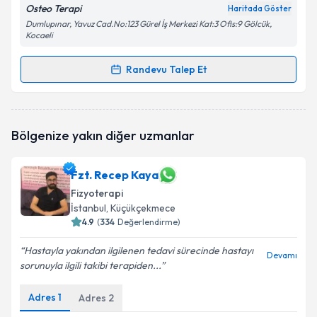
Osteo Terapi
Haritada Göster
Dumlupınar, Yavuz Cad.No:123 Gürel İş Merkezi Kat:3 Ofis:9 Gölcük,
Kocaeli
Randevu Talep Et
Randevu Takvimi Talebi
Fzt. Havva Elif Kırca
için randevu takvimi talebi
Bölgenize yakın diğer uzmanlar
oluşturun. Size bu uzmandan randevu almanız için bir
takvim hazırlandığında e-posta ile bilgilendireceğiz.
Fzt. Recep Kaya
E-posta Adresiniz
Fizyoterapi
İstanbul
, Küçükçekmece
4.9
(
334
Değerlendirme)
Kişisel verilerimin işlenmesine ilişkin
Aydınlatma
Hastayla yakından ilgilenen tedavi sürecinde hastayı
Devamı
Metni
'ni okudum ve kişisel verilerimin belirtilen
sorunuyla ilgili takibi terapiden...
kapsamda işlenmesini kabul ediyorum.
Adres
1
Adres
2