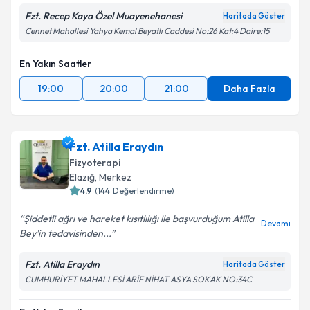
Takvim Talebini Gönder
Fzt. Recep Kaya Özel Muayenehanesi
Haritada Göster
Cennet Mahallesi Yahya Kemal Beyatlı Caddesi No:26 Kat:4 Daire:15
En Yakın Saatler
19:00
20:00
21:00
Daha Fazla
Fzt. Atilla Eraydın
Fizyoterapi
Elazığ
, Merkez
4.9
(
144
Değerlendirme)
Şiddetli ağrı ve hareket kısıtlılığı ile başvurduğum Atilla
Devamı
Bey’in tedavisinden...
Fzt. Atilla Eraydın
Haritada Göster
CUMHURİYET MAHALLESİ ARİF NİHAT ASYA SOKAK NO:34C