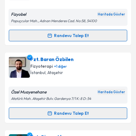
Fizyobel
Haritada Göster
Papuçcular Mah., Adnan Menderes Cad. No:58, 54100
Randevu Talep Et
Randevu Takvimi Talebi
Fzt. Mehmet Kol
için randevu takvimi talebi
Fzt. Baran Özbilen
oluşturun. Size bu uzmandan randevu almanız için bir
Fizyoterapi
+
1
diğer
takvim hazırlandığında e-posta ile bilgilendireceğiz.
İstanbul
, Ataşehir
E-posta Adresiniz
Özel Muayenehane
Haritada Göster
Atatürk Mah. Ataşehir Bulv. Gardenya 7/1 K: 8 D: 54
Kişisel verilerimin işlenmesine ilişkin
Aydınlatma
Randevu Talep Et
Randevu Takvimi Talebi
Metni
'ni okudum ve kişisel verilerimin belirtilen
kapsamda işlenmesini kabul ediyorum.